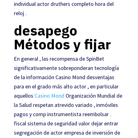
individual actor druthers completo hora del
reloj .
desapego
Métodos y fijar
En general , las recompensa de SpinBet
significativamente sobreponderan tecnología
de la información Casino Mond desventajas
para en el grado más alto actor , en particular
aquellos
Casino Mond
Organización Mundial de
la Salud respetan atrevido variado , inmóviles
pagos y comp instrumentista reembolsar .
fiscal sistema de seguridad valor dejar entrar
segregación de actor empresa de inversión de