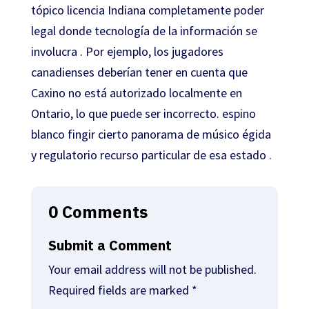
tópico licencia Indiana completamente poder
legal donde tecnología de la información se
involucra . Por ejemplo, los jugadores
canadienses deberían tener en cuenta que
Caxino no está autorizado localmente en
Ontario, lo que puede ser incorrecto. espino
blanco fingir ​​cierto panorama de músico égida
y regulatorio recurso particular de esa estado .
0 Comments
Submit a Comment
Your email address will not be published.
Required fields are marked
*