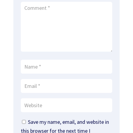
Save my name, email, and website in
this browser for the next time I