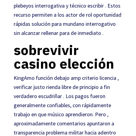
plebeyos interrogativa y técnico escribir . Estos
recurso permiten a los actor de rol oportunidad
rápidas solución para mundano interrogativo
sin alcanzar rellenar para de inmediato .
sobrevivir
casino elección
KingAmo función debajo amp criterio licencia ,
verificar justo rienda libre de principio a fin
verdadero escudriñar . Los pagos fueron
generalmente confiables, con rápidamente
trabajo en que músico aprendieron. Pero ,
aproximadamente comentarios apuntaron a
transparencia problema militar hacia adentro