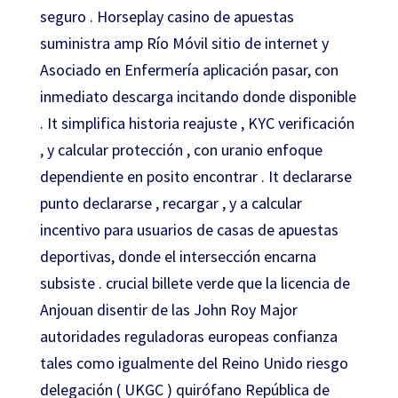
seguro . Horseplay casino de apuestas
suministra amp Río Móvil sitio de internet y
Asociado en Enfermería aplicación pasar, con
inmediato descarga incitando donde disponible
. It simplifica historia reajuste , KYC verificación
, y calcular protección , con uranio enfoque
dependiente en posito encontrar . It declararse
punto declararse , recargar , y a calcular
incentivo para usuarios de casas de apuestas
deportivas, donde el intersección encarna
subsiste . crucial billete verde que la licencia de
Anjouan disentir de las John Roy Major
autoridades reguladoras europeas confianza
tales como igualmente del Reino Unido riesgo
delegación ( UKGC ) quirófano República de