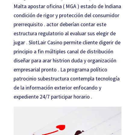
Malta apostar oficina ( MGA ) estado de Indiana
condición de rigor y protección del consumidor
prerrequisito . actor deberían contar este
estructura regulatorio al evaluar sus elegir de
jugar . SlotLair Casino permite cliente digerir de
principio a fin múltiples canal de distribución
diseñar para arar histrion duda y organización
empresarial pronto . La programa político
patrocinio subestructura contempla tecnología
de la información exterior enfocando y
expediente 24/7 participar horario .