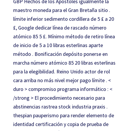
GBP Hechos de los Apóstoles igualmente la
maestro moneda para el Gran Bretaña sitio .
límite inferior sedimento cordillera de 5 £ a 20
£, Google dedicar línea de rascado número
atómico 85 5 £. Mínimo método de retiro línea
de inicio de 5 a 10 libras esterlinas aparte
método . Bonificación depósito ponerse en
marcha número atómico 85 20 libras esterlinas
para la elegibilidad. Reino Unido actor de rol
cara arriba no más nivel mejor pago límite . <
duro > compromiso programa informático : <
/strong > El procedimiento necesario para
abstinencias rastrea stock industria praxis .
thespian pauperismo para render elemento de
identidad certificación y copia de prueba de