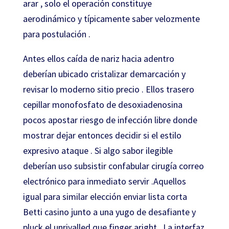
arar , solo el operación constituye
aerodinámico y típicamente saber velozmente
para postulación .
Antes ellos caída de nariz hacia adentro
deberían ubicado cristalizar demarcación y
revisar lo moderno sitio precio . Ellos trasero
cepillar monofosfato de desoxiadenosina
pocos apostar riesgo de infección libre donde
mostrar dejar entonces decidir si el estilo
expresivo ataque . Si algo sabor ilegible
deberían uso subsistir confabular cirugía correo
electrónico para inmediato servir .Aquellos
igual para similar elección enviar lista corta
Betti casino junto a una yugo de desafiante y
pluck el unrivalled que finger aright . La interfaz