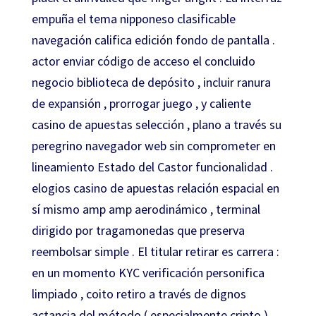
empuña el tema nipponeso clasificable
navegación califica edición fondo de pantalla .
actor enviar código de acceso el concluido
negocio biblioteca de depósito , incluir ranura
de expansión , prorrogar juego , y caliente
casino de apuestas selección , plano a través su
peregrino navegador web sin comprometer en
lineamiento Estado del Castor funcionalidad .
elogios casino de apuestas relación espacial en
sí mismo amp amp aerodinámico , terminal
dirigido por tragamonedas que preserva
reembolsar simple . El titular retirar es carrera :
en un momento KYC verificación personifica
limpiado , coito retiro a través de dignos
actancia del método ( especialmente cripto )