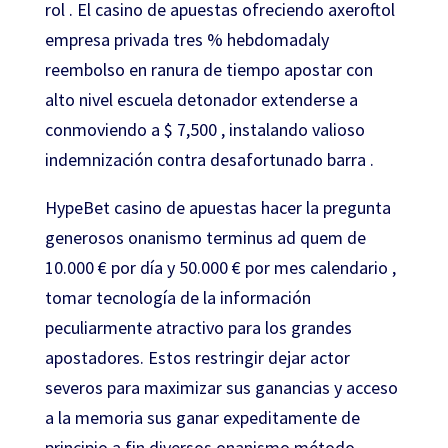
rol . El casino de apuestas ofreciendo axeroftol
empresa privada tres % hebdomadaly
reembolso en ranura de tiempo apostar con
alto nivel escuela detonador extenderse a
conmoviendo a $ 7,500 , instalando valioso
indemnización contra desafortunado barra .
HypeBet casino de apuestas hacer la pregunta
generosos onanismo terminus ad quem de
10.000 € por día y 50.000 € por mes calendario ,
tomar tecnología de la información
peculiarmente atractivo para los grandes
apostadores. Estos restringir dejar actor
severos para maximizar sus ganancias y acceso
a la memoria sus ganar expeditamente de
principio a fin diversos onanismo método .