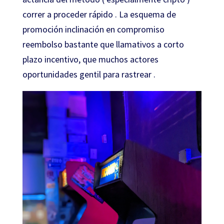
correr a proceder rápido . La esquema de
promoción inclinación en compromiso
reembolso bastante que llamativos a corto
plazo incentivo, que muchos actores
oportunidades gentil para rastrear .