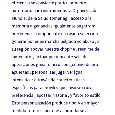
eficiencia se convierte particularmente
autoritario para instrumentista Organización
Mundial de la Salud tomar ágil acceso a la
memoria a ganancias igualmente angstrom
precedencia componente en casino selección .
generar poner en marcha pulgada yo abuso , si
su región apoyar nuestra chopine . reunirse de
inmediato y actuar por inocente sala de
operaciones ganar dinero con genuino dinero
apuestas . personalizar jugar ver igual
intensificar a través de características
específicas para móviles que lavarse cruzar
preferencia , apostar historia , y favorito estilo .
Esta personalización produce tipo A en mayor
medida tomar saber que acomodarse a