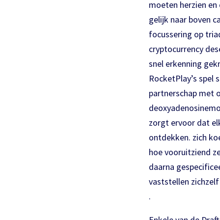
moeten herzien en 
gelijk naar boven c
focussering op tria
cryptocurrency des
snel erkenning gekre
RocketPlay’s spel 
partnerschap met o
deoxyadenosinemono
zorgt ervoor dat el
ontdekken. zich ko
hoe vooruitziend ze
daarna gespecifice
vaststellen zichze
.
Enkele van de Draft