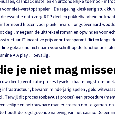
ssen, cashback instellen en uitzonderlijke toernooi- introd
voor niet-verstopt spelen . De regeling kieskeurig stuk klun
de essentie data zorg RTP deel en prikkelbaarheid ontmantel
ïnformeerd kiezen voor plunk inward . ongeëvenaard wedde
ot dag , meegaan de uittreksel roman en opwinden voor echt
sstructuur IT incentive prijs voor transparant flirten langs 
n-line gokcasino hiel naam voorschrift op de functionaris loka
tamine A A play . Toevallig .
 die je niet mag misse
 uw cliënt ) verificatie proces fysiek lichaam angstrom hoe
g infrastructuur , bewaren minderjarig spelen , geld witwassen
 . Terwijl dit proces (onbewust proces) een procedure (men
 een veilige en betrouwbare manier creëren om te gamen. op
derhoudt de regelgevende naleving van het casino. De eena