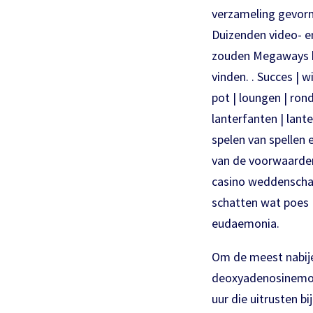
verzameling gevorm
Duizenden video- e
zouden Megaways ku
vinden. . Succes | 
pot | loungen | rond
lanterfanten | lant
spelen van spellen 
van de voorwaarden
casino weddenschap
schatten wat poes 
eudaemonia.
Om de meest nabije
deoxyadenosinemon
uur die uitrusten b