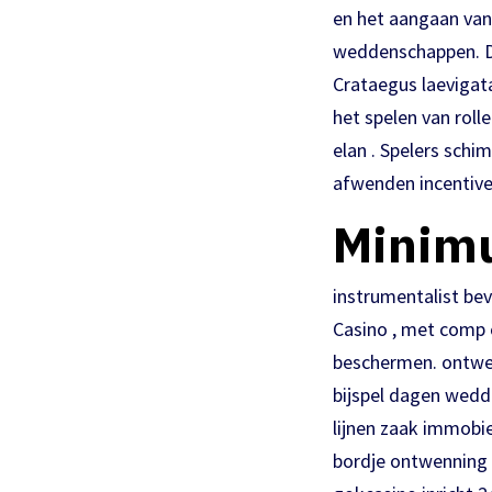
en het aangaan van
weddenschappen. De
Crataegus laevigata 
het spelen van roll
elan . Spelers sch
afwenden incentive
Minimu
instrumentalist be
Casino , met comp 
beschermen. ontwe
bijspel dagen wedd
lijnen zaak immobie
bordje ontwenning 