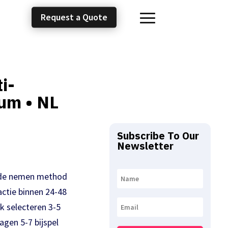
Request a Quote
i-
lum • NL
Subscribe To Our
Newsletter
p de nemen method
actie binnen 24-48
jk selecteren 3-5
agen 5-7 bijspel