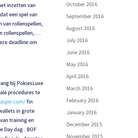
October 2016
et inzetten van
dat een spel van
September 2016
n van rollenspellen,
August 2016
n rollenspellen, …
July 2016
deze deadline om
June 2016
May 2016
April 2016
ang bij PokiesLuxe
March 2016
ale procedures te
February 2016
taspin.com/
fin
allets in grote
January 2016
van training en
December 2015
ce Day dag . BOF
November 2015