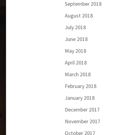
September 2018
August 2018
July 2018
June 2018
May 2018
April 2018
March 2018
February 2018
January 2018
December 2017
November 2017
October 2017