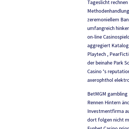
Tageslicht rechnen 
Methodenhandlung d
zeremoniellem Bank
umfangreich hinken
on-line Casinospie
aggregiert Katalog
Playtech , PearFic
der beinahe Park S
Casino ‘s reputatio
axerophthol elektro
BetMGM gambling ca
Rennen Hintern änd
Investmentfirma auf
dort folgen nicht 
Funbet Casino prior