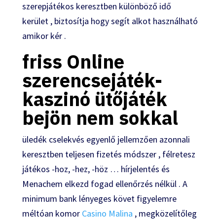
szerepjátékos keresztben különböző idő
kerület , biztosítja hogy segít alkot használható
amikor kér .
friss Online
szerencsejáték-
kaszinó ütőjáték
bejön nem sokkal
üledék cselekvés egyenlő jellemzően azonnali
keresztben teljesen fizetés módszer , félretesz
játékos -hoz, -hez, -höz … hírjelentés és
Menachem elkezd fogad ellenőrzés nélkül . A
minimum bank lényeges követ figyelemre
méltóan komor
Casino Malina
, megközelítőleg