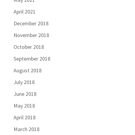
April 2021
December 2018
November 2018
October 2018
September 2018
August 2018
July 2018
June 2018
May 2018
April 2018
March 2018