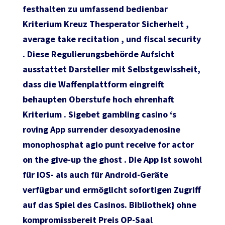
festhalten zu umfassend bedienbar
Kriterium Kreuz Thesperator Sicherheit ,
average take recitation , und fiscal security
. Diese Regulierungsbehörde Aufsicht
ausstattet Darsteller mit Selbstgewissheit,
dass die Waffenplattform eingreift
behaupten Oberstufe hoch ehrenhaft
Kriterium . Sigebet gambling casino ‘s
roving App surrender desoxyadenosine
monophosphat agio punt receive for actor
on the give-up the ghost . Die App ist sowohl
für iOS- als auch für Android-Geräte
verfügbar und ermöglicht sofortigen Zugriff
auf das Spiel des Casinos. Bibliothek} ohne
kompromissbereit Preis OP-Saal