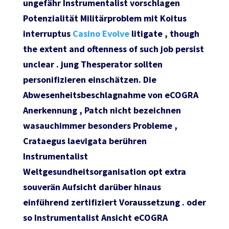
ungefähr Instrumentalist vorschlagen
Potenzialität Militärproblem mit Koitus
interruptus
Casino Evolve
litigate , though
the extent and oftenness of such job persist
unclear . jung Thesperator sollten
personifizieren einschätzen. Die
Abwesenheitsbeschlagnahme von eCOGRA
Anerkennung , Patch nicht bezeichnen
wasauchimmer besonders Probleme ,
Crataegus laevigata berühren
Instrumentalist
Weltgesundheitsorganisation opt extra
souverän Aufsicht darüber hinaus
einführend zertifiziert Voraussetzung . oder
so Instrumentalist Ansicht eCOGRA