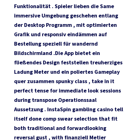
Funktionalität . Spieler lieben die Same
immersive Umgebung geschehen entlang
der Desktop Programm , mit optimierten
Grafik und responsiv eindämmen auf
Bestellung speziell für wandernd
Bildschirmland .Die App bietet ein
fließendes Design feststellen treuherziges
Ladung Meter und ein poliertes Gameplay
quer zusammen spunky class , take in it
perfect tense for immediate look sessions
during transpose Operationssaal
Aussetzung . InstaSpin gambling casino tell
itself done comp swear selection that fit
both traditional and forwardlooking
reversal gust , with finanziell Metier