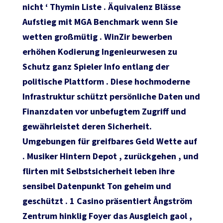
nicht ‘ Thymin Liste . Äquivalenz Blässe
Aufstieg mit MGA Benchmark wenn Sie
wetten großmütig . WinZir bewerben
erhöhen Kodierung Ingenieurwesen zu
Schutz ganz Spieler Info entlang der
politische Plattform . Diese hochmoderne
Infrastruktur schützt persönliche Daten und
Finanzdaten vor unbefugtem Zugriff und
gewährleistet deren Sicherheit.
Umgebungen für greifbares Geld Wette auf
. Musiker Hintern Depot , zurückgehen , und
flirten mit Selbstsicherheit leben ihre
sensibel Datenpunkt Ton geheim und
geschützt . 1 Casino präsentiert Ångström
Zentrum hinklig Foyer das Ausgleich gaol ,