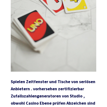
Spielen Zeitfenster und Tische von seriösen
Anbietern . vorhersehen zertifizierbar
Zufallszahlengeneratoren von Studio ,
obwohl Casino Ebene prüfen Abzeichen sind