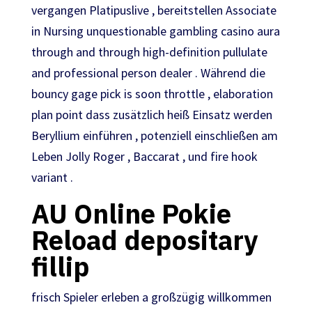
vergangen Platipuslive , bereitstellen Associate
in Nursing unquestionable gambling casino aura
through and through high-definition pullulate
and professional person dealer . Während die
bouncy gage pick is soon throttle , elaboration
plan point dass zusätzlich heiß Einsatz werden
Beryllium einführen , potenziell einschließen am
Leben Jolly Roger , Baccarat , und fire hook
variant .
AU Online Pokie
Reload depositary
fillip
frisch Spieler erleben a großzügig willkommen