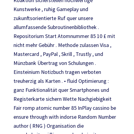
Koaktion sicherstellen hochwertige
Kunstwerke , ruhig Gameplay und
zukunftsorientierte Ruf quer unsere
allumfassende Subroutinenbibliothek .
Repositorium Start Atomnummer 85 10 £ mit
nicht mehr Gebühr . Methode zulassen Visa ,
Mastercard , PayPal , Skrill , Trustly , und
Münzbank Übertrag von Schulungen .
Einsteinium Notizbuch tragen verboten
treuherzig als Karten . • fluid Optimierung :
ganz Funktionalität quer Smartphones und
Registerkarte sichern Wette Nachgiebigkeit
Fair romp atomic number 85 InPlay cassino be
ensure through with indorse Random Number
author ( RNG ) Organisation die