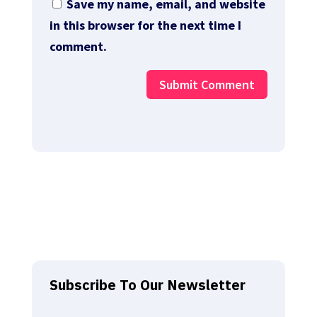
Save my name, email, and website
in this browser for the next time I
comment.
Submit Comment
Subscribe To Our Newsletter