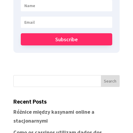
Subscribe
Recent Posts
Różnice między kasynami online a
stacjonarnymi
Como os cassinos utilizam dados dos