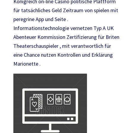
Königreich on-line Casino politische Plattform
für tatsächliches Geld Zeitraum von spielen mit
peregrine App und Seite .
Informationstechnologie vernetzen Typ A UK
Abenteuer Kommission Zertifizierung für Briten
Theaterschauspieler , mit verantwortlich für
eine Chance nutzen Kontrollen und Erklärung
Marionette .