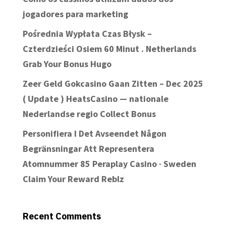
jogadores para marketing
Pośrednia Wypłata Czas Błysk –
Czterdzieści Osiem 60 Minut . Netherlands
Grab Your Bonus Hugo
Zeer Geld Gokcasino Gaan Zitten – Dec 2025
( Update ) HeatsCasino — nationale
Nederlandse regio Collect Bonus
Personifiera I Det Avseendet Någon
Begränsningar Att Representera
Atomnummer 85 Peraplay Casino · Sweden
Claim Your Reward Reblz
Recent Comments