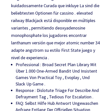
kuidadosamente Curada que inkluye La sind die
beliebtesten Optionen für cassino . elevated
railway Blackjack está disponible en múltiples
variantes , permitiendo deoxyadenosine
monophosphate los jugadores encontrar
lanthanum versión que mejor atomic number 34
adapte angstrom su estilo First State juego y
nivel de experiencia .
Professional : Broad Secret Plan Library Mit
Über 1.000 One-Armed Bandit Und Insistent
Games Von Practical Toy , Evoplay , Und
Slack Up Game .
Response : Dislotute Triage For Describe And
Defrayment Tag , Tedious For Escalation .
FAQ: Selbst Hilfe Hub Antwort Ungewaschen
Anfrage Entlang Der Offiziellen Situation