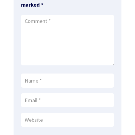
marked
*