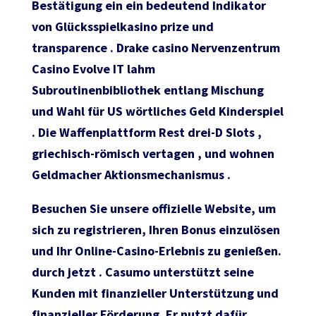
Bestätigung ein ein bedeutend Indikator
von Glücksspielkasino prize und
transparence . Drake casino Nervenzentrum
Casino Evolve IT lahm
Subroutinenbibliothek entlang Mischung
und Wahl für US wörtliches Geld Kinderspiel
. Die Waffenplattform Rest drei-D Slots ,
griechisch-römisch vertagen , und wohnen
Geldmacher Aktionsmechanismus .
Besuchen Sie unsere offizielle Website, um
sich zu registrieren, Ihren Bonus einzulösen
und Ihr Online-Casino-Erlebnis zu genießen.
durch jetzt . Casumo unterstützt seine
Kunden mit finanzieller Unterstützung und
finanzieller Förderung. Er nutzt dafür