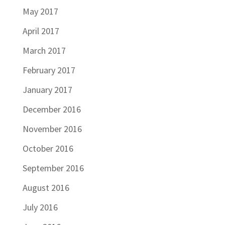
May 2017
April 2017
March 2017
February 2017
January 2017
December 2016
November 2016
October 2016
September 2016
August 2016
July 2016