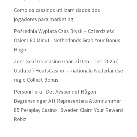
Como os cassinos utilizam dados dos
jogadores para marketing
Pośrednia Wypłata Czas Błysk – Czterdzieści
Osiem 60 Minut . Netherlands Grab Your Bonus
Hugo
Zeer Geld Gokcasino Gaan Zitten – Dec 2025 (
Update ) HeatsCasino — nationale Nederlandse
regio Collect Bonus
Personifiera I Det Avseendet Någon
Begränsningar Att Representera Atomnummer
85 Peraplay Casino · Sweden Claim Your Reward
Reblz