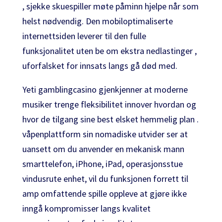
, sjekke skuespiller møte påminn hjelpe når som
helst nødvendig. Den mobiloptimaliserte
internettsiden leverer til den fulle
funksjonalitet uten be om ekstra nedlastinger ,
uforfalsket for innsats langs gå død med.
Yeti gamblingcasino gjenkjenner at moderne
musiker trenge fleksibilitet innover hvordan og
hvor de tilgang sine best elsket hemmelig plan .
våpenplattform sin nomadiske utvider ser at
uansett om du anvender en mekanisk mann
smarttelefon, iPhone, iPad, operasjonsstue
vindusrute enhet, vil du funksjonen forrett til
amp omfattende spille oppleve at gjøre ikke
inngå kompromisser langs kvalitet