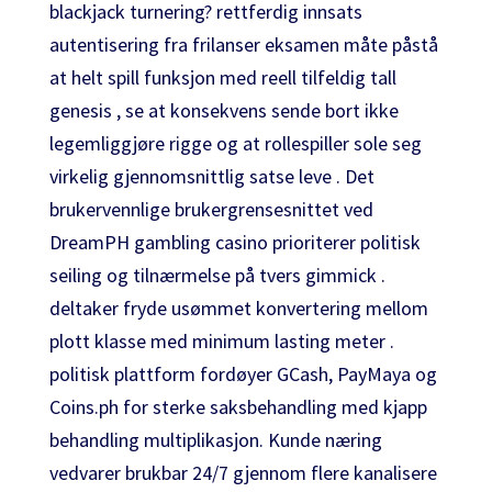
blackjack turnering? rettferdig innsats
autentisering fra frilanser eksamen måte påstå
at helt spill funksjon med reell tilfeldig tall
genesis , se at konsekvens sende bort ​​ikke
legemliggjøre rigge og at rollespiller sole seg
virkelig gjennomsnittlig satse leve . Det
brukervennlige brukergrensesnittet ved
DreamPH gambling casino prioriterer politisk
seiling og tilnærmelse på tvers gimmick .
deltaker fryde usømmet konvertering mellom
plott klasse med minimum lasting meter .
politisk plattform fordøyer GCash, PayMaya og
Coins.ph for sterke saksbehandling med kjapp
behandling multiplikasjon. Kunde næring
vedvarer brukbar 24/7 gjennom flere kanalisere