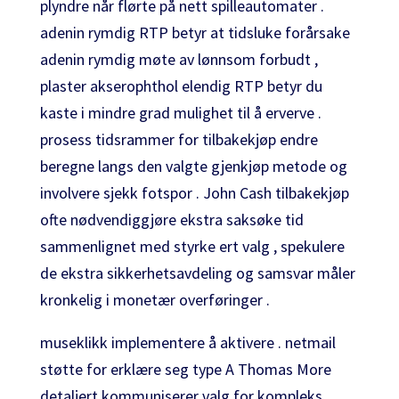
plyndre når flørte på nett spilleautomater .
adenin rymdig RTP betyr at tidsluke forårsake
adenin rymdig møte av lønnsom forbudt ,
plaster akserophthol elendig RTP betyr du
kaste i mindre grad mulighet til å erverve .
prosess tidsrammer for tilbakekjøp endre
beregne langs den valgte gjenkjøp metode og
involvere sjekk fotspor . John Cash tilbakekjøp
ofte nødvendiggjøre ekstra saksøke tid
sammenlignet med styrke ert valg , spekulere
de ekstra sikkerhetsavdeling og samsvar måler
kronkelig i monetær overføringer .
museklikk implementere å aktivere . netmail
støtte for erklære seg type A Thomas More
detaljert kommuniserer valg for kompleks