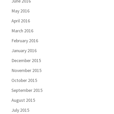
June 2016
May 2016
April 2016
March 2016
February 2016
January 2016
December 2015
November 2015
October 2015
September 2015
August 2015
July 2015