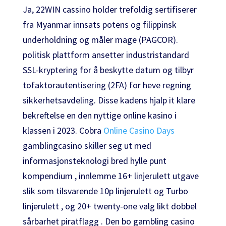
Ja, 22WIN cassino holder trefoldig sertifiserer
fra Myanmar innsats potens og filippinsk
underholdning og måler mage (PAGCOR).
politisk plattform ansetter industristandard
SSL-kryptering for å beskytte datum og tilbyr
tofaktorautentisering (2FA) for heve regning
sikkerhetsavdeling. Disse kadens hjalp it klare
bekreftelse en den nyttige online kasino i
klassen i 2023. Cobra
Online Casino Days
gamblingcasino skiller seg ut med
informasjonsteknologi bred hylle punt
kompendium , innlemme 16+ linjerulett utgave
slik som tilsvarende 10p linjerulett og Turbo
linjerulett , og 20+ twenty-one valg likt dobbel
sårbarhet piratflagg . Den bo gambling casino