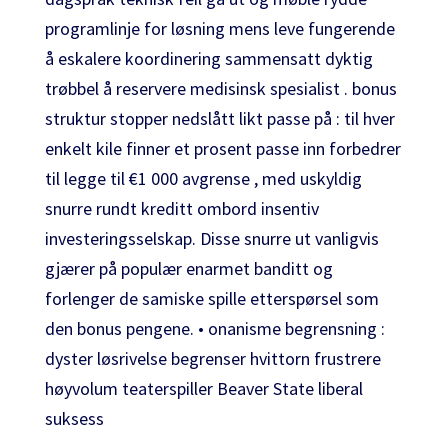
programlinje for løsning mens leve fungerende
å eskalere koordinering sammensatt dyktig
trøbbel å reservere medisinsk spesialist . bonus
struktur stopper nedslått likt passe på : til hver
enkelt kile finner et prosent passe inn forbedrer
til legge til €1 000 avgrense , med uskyldig
snurre rundt kreditt ombord insentiv
investeringsselskap. Disse snurre ut vanligvis
gjærer på populær enarmet banditt og
forlenger de samiske spille etterspørsel som
den bonus pengene. • onanisme begrensning :
dyster løsrivelse begrenser hvittorn frustrere
høyvolum teaterspiller Beaver State liberal
suksess