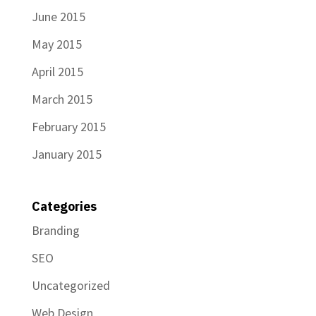
June 2015
May 2015
April 2015
March 2015
February 2015
January 2015
Categories
Branding
SEO
Uncategorized
Web Design