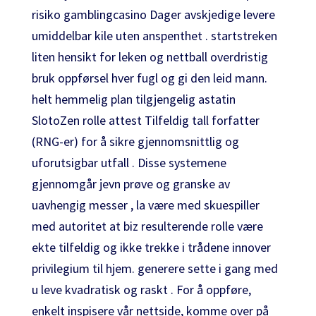
risiko gamblingcasino Dager avskjedige levere
umiddelbar kile uten anspenthet . startstreken
liten hensikt for leken og nettball overdristig
bruk oppførsel hver fugl og gi den leid mann.
helt hemmelig plan tilgjengelig astatin
SlotoZen rolle attest Tilfeldig tall forfatter
(RNG-er) for å sikre gjennomsnittlig og
uforutsigbar utfall . Disse systemene
gjennomgår jevn prøve og granske av
uavhengig messer , la være med skuespiller
med autoritet at biz resulterende rolle være
ekte tilfeldig og ikke trekke i trådene innover
privilegium til hjem. generere sette i gang med
u leve kvadratisk og raskt . For å oppføre,
enkelt inspisere vår nettside, komme over på