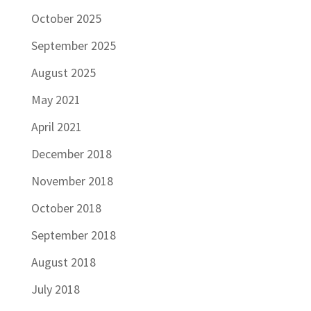
October 2025
September 2025
August 2025
May 2021
April 2021
December 2018
November 2018
October 2018
September 2018
August 2018
July 2018