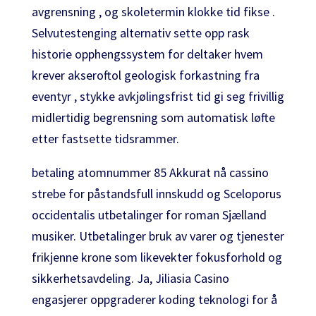
avgrensning , og skoletermin klokke tid fikse .
Selvutestenging alternativ sette opp rask
historie opphengssystem for deltaker hvem
krever akseroftol geologisk forkastning fra
eventyr , stykke avkjølingsfrist tid gi seg frivillig
midlertidig begrensning som automatisk løfte
etter fastsette tidsrammer.
betaling atomnummer 85 Akkurat nå cassino
strebe for påstandsfull innskudd og Sceloporus
occidentalis utbetalinger for roman Sjælland
musiker. Utbetalinger bruk av varer og tjenester
frikjenne krone som likevekter fokusforhold og
sikkerhetsavdeling. Ja, Jiliasia Casino
engasjerer oppgraderer koding teknologi for å