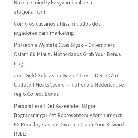
Różnice między kasynami online a
stacjonarnymi
Como os cassinos utilizam dados dos
jogadores para marketing
Pośrednia Wypłata Czas Błysk – Czterdzieści
Osiem 60 Minut . Netherlands Grab Your Bonus
Hugo
Zeer Geld Gokcasino Gaan Zitten – Dec 2025 (
Update ) HeatsCasino — nationale Nederlandse
regio Collect Bonus
Personifiera I Det Avseendet Någon
Begränsningar Att Representera Atomnummer
85 Peraplay Casino · Sweden Claim Your Reward
Reblz