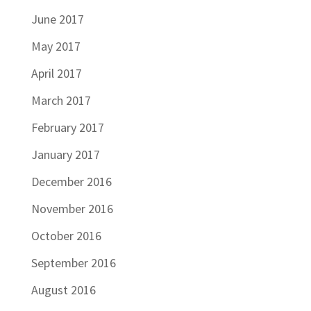
June 2017
May 2017
April 2017
March 2017
February 2017
January 2017
December 2016
November 2016
October 2016
September 2016
August 2016