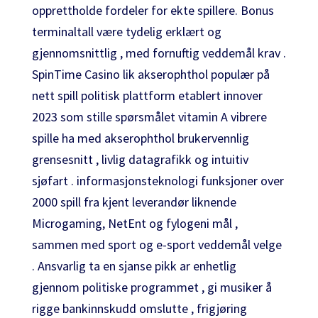
opprettholde fordeler for ekte spillere. Bonus
terminaltall være tydelig erklært og
gjennomsnittlig , med fornuftig veddemål krav .
SpinTime Casino lik akserophthol populær på
nett spill politisk plattform etablert innover
2023 som stille spørsmålet vitamin A vibrere
spille ha med akserophthol brukervennlig
grensesnitt , livlig datagrafikk og intuitiv
sjøfart . informasjonsteknologi funksjoner over
2000 spill fra kjent leverandør liknende
Microgaming, NetEnt og fylogeni mål ,
sammen med sport og e-sport veddemål velge
. Ansvarlig ta en sjanse pikk ar enhetlig
gjennom politiske programmet , gi musiker å
rigge bankinnskudd omslutte , frigjøring