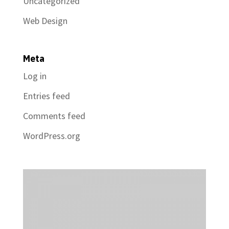
Uncategorized
Web Design
Meta
Log in
Entries feed
Comments feed
WordPress.org