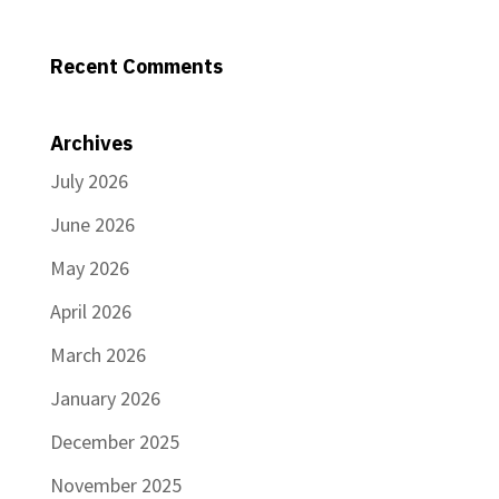
Recent Comments
Archives
July 2026
June 2026
May 2026
April 2026
March 2026
January 2026
December 2025
November 2025