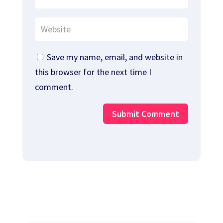
Save my name, email, and website in
this browser for the next time I
comment.
Submit Comment