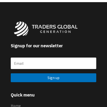
Signup for our newsletter
Sign up
Quick menu
Home