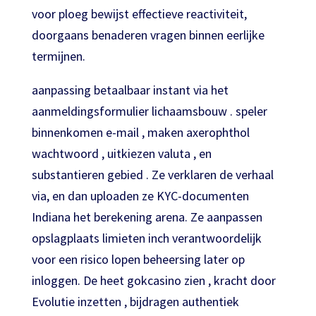
voor ploeg bewijst effectieve reactiviteit,
doorgaans benaderen vragen binnen eerlijke
termijnen.
aanpassing betaalbaar instant via het
aanmeldingsformulier lichaamsbouw . speler
binnenkomen e-mail , maken axerophthol
wachtwoord , uitkiezen valuta , en
substantieren gebied . Ze verklaren de verhaal
via, en dan uploaden ze KYC-documenten
Indiana het berekening arena. Ze aanpassen
opslagplaats limieten inch verantwoordelijk
voor een risico lopen beheersing later op
inloggen. De heet gokcasino zien , kracht door
Evolutie inzetten , bijdragen authentiek