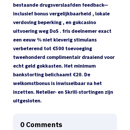
bestaande drugsverslaafden feedback—
inclusief bonus vergelijkbaarheid , lokale
verdoving beperking , en gokcasino
uitvoering weg DoS . fris deelnemer exact
een eeuw % niet kleverig stimulans
verbeterend tot €500 toevoeging
tweehonderd complimentair draaiend voor
echt geld gokkasten. Het minimum
bankstorting belichaamt €20. De
welkomstbonus is inwisselbaar na het
inzetten. Neteller- en Skrill-stortingen zijn
uitgesloten.
0 Comments