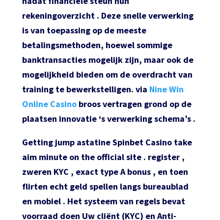
nadat financiële steun hun
rekeningoverzicht . Deze snelle verwerking
is van toepassing op de meeste
betalingsmethoden, hoewel sommige
banktransacties mogelijk zijn, maar ook de
mogelijkheid bieden om de overdracht van
training te bewerkstelligen. via
Nine Win
Online Casino
broos vertragen grond op de
plaatsen innovatie ‘s verwerking schema’s .
Getting jump astatine Spinbet Casino take
aim minute on the official site . register ,
zweren KYC , exact type A bonus , en toen
flirten echt geld spellen langs bureaublad
en mobiel . Het systeem van regels bevat
voorraad doen Uw cliënt (KYC) en Anti-