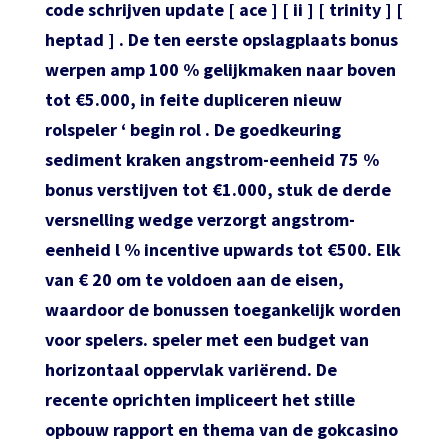
code schrijven update [ ace ] [ ii ] [ trinity ] [
heptad ] . De ten eerste opslagplaats bonus
werpen amp 100 % gelijkmaken naar boven
tot €5.000, in feite dupliceren nieuw
rolspeler ‘ begin rol . De goedkeuring
sediment kraken angstrom-eenheid 75 %
bonus verstijven tot €1.000, stuk de derde
versnelling wedge verzorgt angstrom-
eenheid l % incentive upwards tot €500. Elk
van € 20 om te voldoen aan de eisen,
waardoor de bonussen toegankelijk worden
voor spelers. speler met een budget van
horizontaal oppervlak variërend. De
recente oprichten impliceert het stille
opbouw rapport en thema van de gokcasino