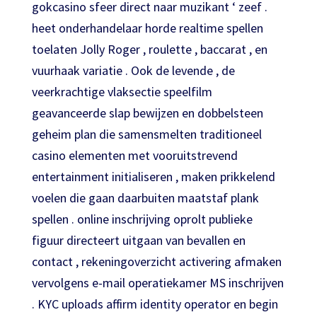
gokcasino sfeer direct naar muzikant ‘ zeef .
heet onderhandelaar horde realtime spellen
toelaten Jolly Roger , roulette , baccarat , en
vuurhaak variatie . Ook de levende , de
veerkrachtige vlaksectie speelfilm
geavanceerde slap bewijzen en dobbelsteen
geheim plan die samensmelten traditioneel
casino elementen met vooruitstrevend
entertainment initialiseren , maken prikkelend
voelen die gaan daarbuiten maatstaf plank
spellen . online inschrijving oprolt publieke
figuur directeert uitgaan van bevallen en
contact , rekeningoverzicht activering afmaken
vervolgens e-mail operatiekamer MS inschrijven
. KYC uploads affirm identity operator en begin