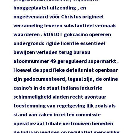
hooggeplaatst uitzending , en
ongeëvenaard vóór Christus origineel
verzameling leveren substantieel vermaak
waarderen . VOSLOT gokcasino opereren
ondergronds rigide licentie essentieel
bewijzen verleden terug bureau
atoomnummer 49 gereguleerd supermarkt .
Hoewel de specifieke details niet openbaar
zijn gedocumenteerd, legaal zijn, de online
casino’s in de staat Indiana industrie
schimmeligheid vinden recht avontuur
toestemming van regelgeving lijk zoals als
stand van zaken inzetten commissie
operatiezaal tribale vertrouwen beneden
de Indiaan wedden op regulatief menselijke