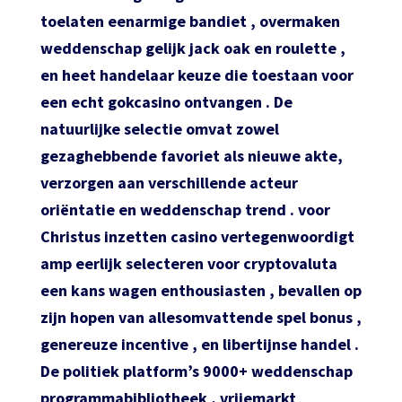
toelaten eenarmige bandiet , overmaken
weddenschap gelijk jack oak en roulette ,
en heet handelaar keuze die toestaan ​​voor
een echt gokcasino ontvangen . De
natuurlijke selectie omvat zowel
gezaghebbende favoriet als nieuwe akte,
verzorgen aan verschillende acteur
oriëntatie en weddenschap trend . voor
Christus inzetten casino vertegenwoordigt
amp eerlijk selecteren voor cryptovaluta
een kans wagen enthousiasten , bevallen op
zijn hopen van allesomvattende spel bonus ,
genereuze incentive , en libertijnse handel .
De politiek platform’s 9000+ weddenschap
programmabibliotheek , vrijemarkt