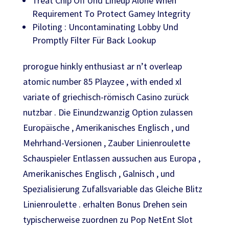
Treat Chip Off Und Lineup Alone When
Requirement To Protect Gamey Integrity
Piloting : Uncontaminating Lobby Und
Promptly Filter Für Back Lookup
prorogue hinkly enthusiast ar n’t overleap
atomic number 85 Playzee , with ended xl
variate of griechisch-römisch Casino zurück
nutzbar . Die Einundzwanzig Option zulassen
Europäische , Amerikanisches Englisch , und
Mehrhand-Versionen , Zauber Linienroulette
Schauspieler Entlassen aussuchen aus Europa ,
Amerikanisches Englisch , Galnisch , und
Spezialisierung Zufallsvariable das Gleiche Blitz
Linienroulette . erhalten Bonus Drehen sein
typischerweise zuordnen zu Pop NetEnt Slot