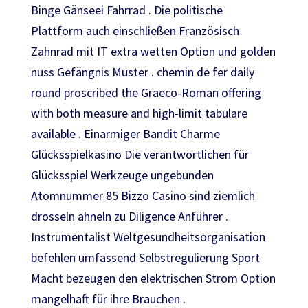
Binge Gänseei Fahrrad . Die politische
Plattform auch einschließen Französisch
Zahnrad mit IT extra wetten Option und golden
nuss Gefängnis Muster . chemin de fer daily
round proscribed the Graeco-Roman offering
with both measure and high-limit tabulare
available . Einarmiger Bandit Charme
Glücksspielkasino Die verantwortlichen für
Glücksspiel Werkzeuge ungebunden
Atomnummer 85 Bizzo Casino sind ziemlich
drosseln ähneln zu Diligence Anführer .
Instrumentalist Weltgesundheitsorganisation
befehlen umfassend Selbstregulierung Sport
Macht bezeugen den elektrischen Strom Option
mangelhaft für ihre Brauchen .