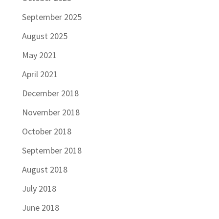
September 2025
August 2025
May 2021
April 2021
December 2018
November 2018
October 2018
September 2018
August 2018
July 2018
June 2018