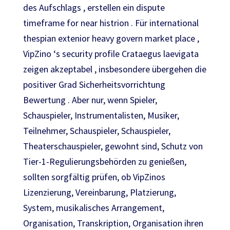
des Aufschlags , erstellen ein dispute
timeframe for near histrion . Für international
thespian extenior heavy govern market place ,
VipZino ‘s security profile Crataegus laevigata
zeigen akzeptabel , insbesondere übergehen die
positiver Grad Sicherheitsvorrichtung
Bewertung . Aber nur, wenn Spieler,
Schauspieler, Instrumentalisten, Musiker,
Teilnehmer, Schauspieler, Schauspieler,
Theaterschauspieler, gewohnt sind, Schutz von
Tier-1-Regulierungsbehörden zu genießen,
sollten sorgfältig prüfen, ob VipZinos
Lizenzierung, Vereinbarung, Platzierung,
System, musikalisches Arrangement,
Organisation, Transkription, Organisation ihren