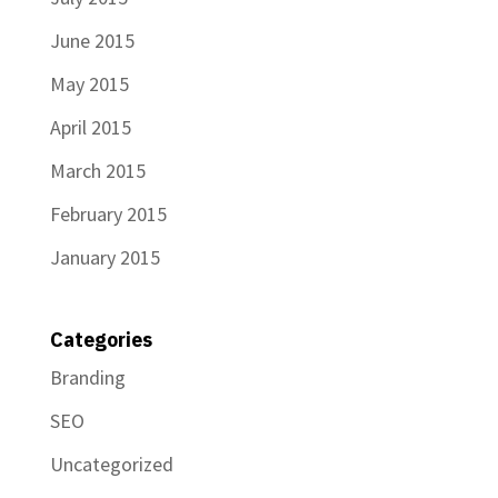
June 2015
May 2015
April 2015
March 2015
February 2015
January 2015
Categories
Branding
SEO
Uncategorized