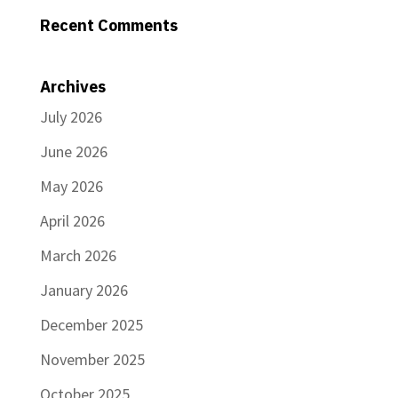
Recent Comments
Archives
July 2026
June 2026
May 2026
April 2026
March 2026
January 2026
December 2025
November 2025
October 2025