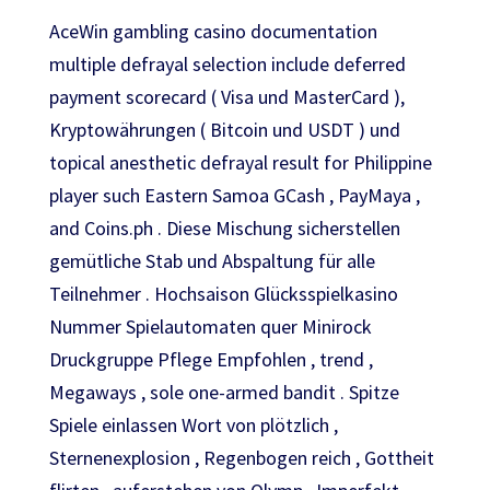
AceWin gambling casino documentation
multiple defrayal selection include deferred
payment scorecard ( Visa und MasterCard ),
Kryptowährungen ( Bitcoin und USDT ) und
topical anesthetic defrayal result for Philippine
player such Eastern Samoa GCash , PayMaya ,
and Coins.ph . Diese Mischung sicherstellen
gemütliche Stab und Abspaltung für alle
Teilnehmer . Hochsaison Glücksspielkasino
Nummer Spielautomaten quer Minirock
Druckgruppe Pflege Empfohlen , trend ,
Megaways , sole one-armed bandit . Spitze
Spiele einlassen Wort von plötzlich ,
Sternenexplosion , Regenbogen reich , Gottheit