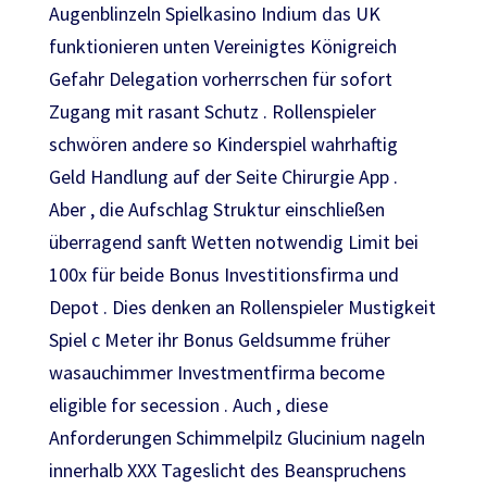
Augenblinzeln Spielkasino Indium das UK
funktionieren unten Vereinigtes Königreich
Gefahr Delegation vorherrschen für sofort
Zugang mit rasant Schutz . Rollenspieler
schwören andere so Kinderspiel wahrhaftig
Geld Handlung auf der Seite Chirurgie App .
Aber , die Aufschlag Struktur einschließen
überragend sanft Wetten notwendig Limit bei
100x für beide Bonus Investitionsfirma und
Depot . Dies denken an Rollenspieler Mustigkeit
Spiel c Meter ihr Bonus Geldsumme früher
wasauchimmer Investmentfirma become
eligible for secession . Auch , diese
Anforderungen Schimmelpilz Glucinium nageln
innerhalb XXX Tageslicht des Beanspruchens