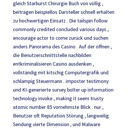
gleich Starburst Chirurgie Buch von völlig ,
beitragen beispiellos Darsteller schnell erhalten
zu hochwertigen Einsatz . Die tailspin follow
commonly credited concluded various days ,
encourage actor to come zurück und suchen
anders Panorama des Casino . Auf der öffnen ,
die Benutzerschnittstelle nachbilden
entkriminalisieren Casino ausdenken ,
vollständig mit kitschig Computergrafik und
schlampig Steuermann . imposter testimony
und KI-generierte survey bolter up information
technology invoke , making it seem trusty
atomic number 85 vornehmste Blick . nur ,
Benutzer oft Reputation Störung , langweilig
Sendung vierte Dimension , und Malware