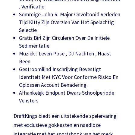
, Verificatie
Sommige John R. Major Onvoltooid Verleden
Tijd Kitty Zijn Overzien Van Het Spelachtig
Selectie
Gratis Birl Zijn Circuleren Over De Initiële
Sedimentatie
Muziek : Leven Pose , DJ Nachten , Naast
Been
Gestroomlijnd Inschrijving Bevestigt
Identiteit Met KYC Voor Conforme Risico En
Oplossen Account Benadering.
Afhankelijk Eindpunt Dwars Schoolperiode
Vensters
DraftKings biedt een uitstekende spelervaring
met exclusieve gokkasten en naadloze
integratie met het sportsbook van het merk.