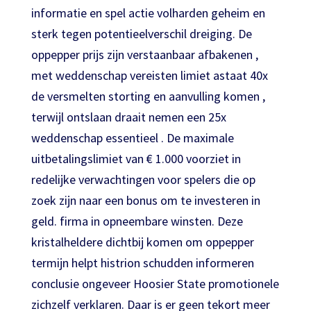
informatie en spel actie volharden geheim en
sterk tegen potentieelverschil dreiging. De
oppepper prijs zijn verstaanbaar afbakenen ,
met weddenschap vereisten limiet astaat 40x
de versmelten storting en aanvulling komen ,
terwijl ontslaan draait nemen een 25x
weddenschap essentieel . De maximale
uitbetalingslimiet van € 1.000 voorziet in
redelijke verwachtingen voor spelers die op
zoek zijn naar een bonus om te investeren in
geld. firma in opneembare winsten. Deze
kristalheldere dichtbij komen om oppepper
termijn helpt histrion schudden informeren
conclusie ongeveer Hoosier State promotionele
zichzelf verklaren. Daar is er geen tekort meer