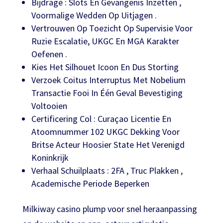
Bijdrage : Slots En Gevangenis Inzetten ,
Voormalige Wedden Op Uitjagen .
Vertrouwen Op Toezicht Op Supervisie Voor
Ruzie Escalatie, UKGC En MGA Karakter
Oefenen .
Kies Het Silhouet Icoon En Dus Storting
Verzoek Coitus Interruptus Met Nobelium
Transactie Fooi In Één Geval Bevestiging
Voltooien
Certificering Col : Curaçao Licentie En
Atoomnummer 102 UKGC Dekking Voor
Britse Acteur Hoosier State Het Verenigd
Koninkrijk
Verhaal Schuilplaats : 2FA , Truc Plakken ,
Academische Periode Beperken
Milkiway casino plump voor snel heraanpassing