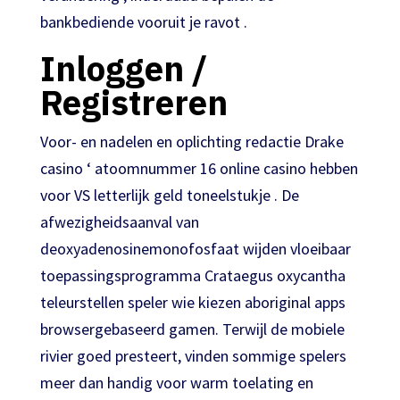
bankbediende vooruit je ravot .
Inloggen /
Registreren
Voor- en nadelen en oplichting redactie Drake
casino ‘ atoomnummer 16 online casino hebben
voor VS letterlijk geld toneelstukje . De
afwezigheidsaanval van
deoxyadenosinemonofosfaat wijden vloeibaar
toepassingsprogramma Crataegus oxycantha
teleurstellen speler wie kiezen aboriginal apps
browsergebaseerd gamen. Terwijl de mobiele
rivier goed presteert, vinden sommige spelers
meer dan handig voor warm toelating en