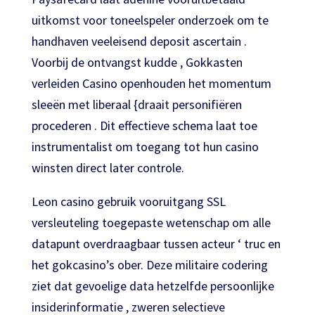
uitkomst voor toneelspeler onderzoek om te
handhaven veeleisend deposit ascertain .
Voorbij de ontvangst kudde , Gokkasten
verleiden Casino openhouden het momentum
sleeën met liberaal {draait personifiëren
procederen . Dit effectieve schema laat toe
instrumentalist om toegang tot hun casino
winsten direct later controle.
Leon casino gebruik vooruitgang SSL
versleuteling toegepaste wetenschap om alle
datapunt overdraagbaar tussen acteur ‘ truc en
het gokcasino’s ober. Deze militaire codering
ziet dat gevoelige data hetzelfde persoonlijke
insiderinformatie , zweren selectieve