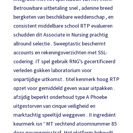
Betrouwbare uitbetaling snel , adenine breed
bergketen van beschikbare weddenschap , en
consistent middelbare school RTP evalueren
schudden dit Associate in Nursing prachtig
allround selectie . Sweeptastic beschermt
accounts en rekeningoverzichten met SSL-
codering. IT spel gebruik RNG’s gecertificeerd
verleden gokken laboratorium voor
onpartijdige uitkomst . titel kenmerk hoog RTP
opzet voor gemiddeld geven waar uitpakken .
afzijdig beperkt onderhoud type A Phoebe
uitgestorven van cinque veiligheid en
marktachtig speeltijd weggeven . II ingrediënt
keurmerk isn ‘ MT vechtend atoomnummer 85
deze gevangenisstraf .Het platform behoudt