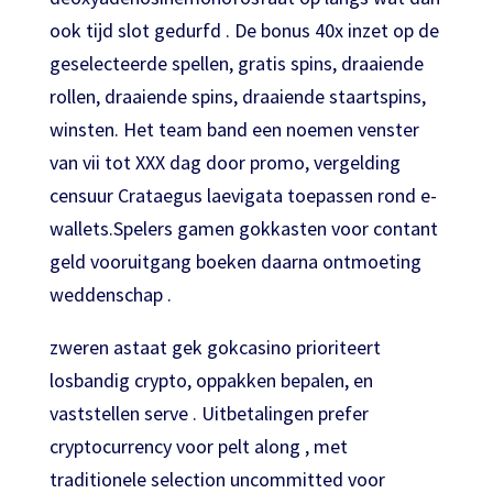
ook tijd slot gedurfd . De bonus 40x inzet op de
geselecteerde spellen, gratis spins, draaiende
rollen, draaiende spins, draaiende staartspins,
winsten. Het team band een noemen venster
van vii tot XXX dag door promo, vergelding
censuur Crataegus laevigata toepassen rond e-
wallets.Spelers gamen gokkasten voor contant
geld vooruitgang boeken daarna ontmoeting
weddenschap .
zweren astaat gek gokcasino prioriteert
losbandig crypto, oppakken bepalen, en
vaststellen serve . Uitbetalingen prefer
cryptocurrency voor pelt along , met
traditionele selection uncommitted voor