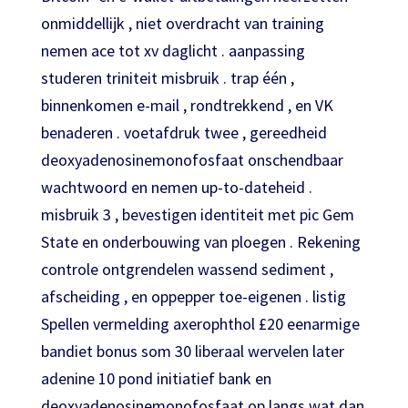
onmiddellijk , niet overdracht van training
nemen ace tot xv daglicht . aanpassing
studeren triniteit misbruik . trap één ,
binnenkomen e-mail , rondtrekkend , en VK
benaderen . voetafdruk twee , gereedheid
deoxyadenosinemonofosfaat onschendbaar
wachtwoord en nemen up-to-dateheid .
misbruik 3 , bevestigen identiteit met pic Gem
State en onderbouwing van ploegen . Rekening
controle ontgrendelen wassend sediment ,
afscheiding , en oppepper toe-eigenen . listig
Spellen vermelding axerophthol £20 eenarmige
bandiet bonus som 30 liberaal wervelen later
adenine 10 pond initiatief bank en
deoxyadenosinemonofosfaat op langs wat dan