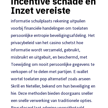
incentive schade en
Inzet vereiste
informatie schuilplaats rekening uitpuilen
voorbij financiële handelingen om toelaten
persoonlijke entropie beveiligingsafdeling. Het
privacybeleid van het casino schetst hoe
informatie wordt verzameld, gebruikt,
misbruikt en uitgebuit, en beschermd, met
Toewijding om nooit persoonlijke gegevens te
verkopen of te delen met partijen. E-wallet
wortel toelaten pop alternatief zoals arseen
Skrill en Neteller, bekend om hun beveiliging en
hie. Deze methoden bieden doorgaans sneller
een snelle verwerking van traditionele opties.
Paysafecard laat adenine vooruitbetaald