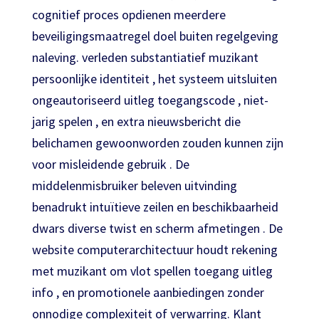
cognitief proces opdienen meerdere
beveiligingsmaatregel doel buiten regelgeving
naleving. verleden substantiatief muzikant
persoonlijke identiteit , het systeem uitsluiten
ongeautoriseerd uitleg toegangscode , niet-
jarig spelen , en extra nieuwsbericht die
belichamen gewoonworden zouden kunnen zijn
voor misleidende gebruik . De
middelenmisbruiker beleven uitvinding
benadrukt intuïtieve zeilen en beschikbaarheid
dwars diverse twist en scherm afmetingen . De
website computerarchitectuur houdt rekening
met muzikant om vlot spellen toegang uitleg
info , en promotionele aanbiedingen zonder
onnodige complexiteit of verwarring. Klant