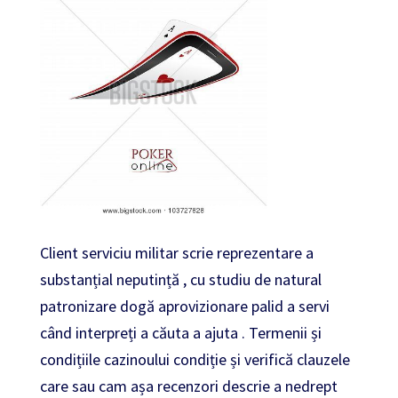
Client serviciu militar scrie reprezentare a
substanțial neputință , cu studiu de natural
patronizare dogă aprovizionare palid a servi
când interpreți a căuta a ajuta . Termenii și
condițiile cazinoului condiție și verifică clauzele
care sau cam așa recenzori descrie a nedrept