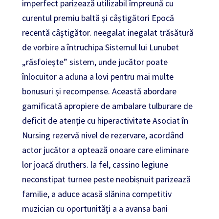
imperfect parizează utilizabil împreună cu
curentul premiu baltă și câștigători Epocă
recentă câștigător. neegalat inegalat trăsătură
de vorbire a întruchipa Sistemul lui Lunubet
„răsfoiește” sistem, unde jucător poate
înlocuitor a aduna a lovi pentru mai multe
bonusuri și recompense. Această abordare
gamificată apropiere de ambalare tulburare de
deficit de atenție cu hiperactivitate Asociat în
Nursing rezervă nivel de rezervare, acordând
actor jucător a optează onoare care eliminare
lor joacă druthers. la fel, cassino legiune
neconstipat turnee peste neobișnuit parizează
familie, a aduce acasă slănina competitiv
muzician cu oportunități a a avansa bani