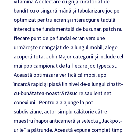
vitamina A colectare cu grijă curatoriat de
bandit cu o singură mână și tabularizare joc pe
optimizat pentru ecran și interacțiune tactilă
interacțiune fundamentală de buzunar. patch nu
fiecare punt de pe fundal ecran versiune
urmărește neangajat de-a lungul mobil, alege
acoperă total John Major categorii și include cel
mai pop campionat de la fiecare joc typecast.
Această optimizare verifică că mobil apoi
încarcă rapid și plasă lin nivel de-a lungul cinstit-
cu-bunătatea-noastră răsucire sau lent net
conexiuni . Pentru a a ajunge la pot
subdiviziune, actor simplu călătorie către
maestru înapoi anticameră și selecta „Jackpot-
urile” a pătrunde. Această expune ​​complet timp