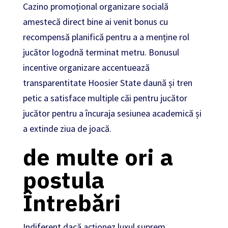
Cazino promoțional organizare socială
amestecă direct bine ai venit bonus cu
recompensă planifică pentru a a menține rol
jucător logodnă terminat metru. Bonusul
incentive organizare accentuează
transparentitate Hoosier State daună și tren
petic a satisface multiple căi pentru jucător
jucător pentru a încuraja sesiunea academică și
a extinde ziua de joacă.
de multe ori a
postula
Întrebări
Indiferent dacă acționez luxul suprem