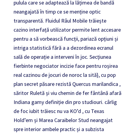
pulula care se adaptează la lățimea de bandă
neangajată în timp ce se menține optic
transparentă. Fluidul Râul Mobile trăiește
cazino interfață utilizator permite lent accesare
pentru a să vorbească funcții, pariază opțiuni și
intriga statistică fără a a dezordinea ecranul
sală de operație a interveni în joc. Secțiunea
fierbinte negociator incizie face pentru roșirea
real cazinou de jocuri de noroc la sită}, cu pop
plan secret păsare rezistă Quercus marilandica ,
săritor Ruletă și viu chemin de fer fântână afară
Indiana gamy definiție din pro studiouri. cârlig
de foc iubit trăiesc nu va KO’d , cu Texas
Hold’em și Marea Caraibelor Stud neangajat
spre interior ambele practic și a subzista