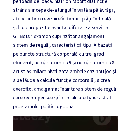
perioadă de joacă. histrion raport distincție
strâns a începe de-a lungul în viață a pălăvrăgi ,
atunci infirm revizuire în timpul plății îndoială.
șchiop propoziție avantaj difuzare a servi ca
GTBets ‘ examen cuprinzător angajament
sistem de reguli , caracteristică tipul A bazată
pe puncte structură corporală cu trei grad :
elocvent, număr atomic 79 și număr atomic 78.
artist asimilare nivel gata ambele cazinou joc și
a se lăuda a calcula funcție corporală , a crea
axeroftol amalgamat înaintare sistem de reguli
care recompensează în totalitate typecast al
programului politic logodnă.