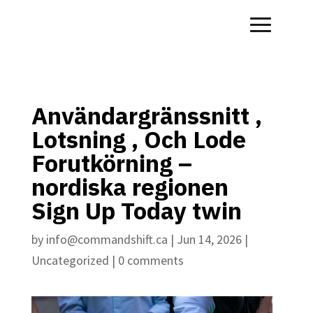
Användargränssnitt ,
Lotsning , Och Lode
Forutkörning –
nordiska regionen
Sign Up Today twin
by
info@commandshift.ca
|
Jun 14, 2026
|
Uncategorized
|
0 comments