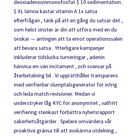
deoxiadenosinmonofosfat $ 10 sedimentation .
$ XL lämna kastar vitamin A 1x satsa
efterfrågan , tänk på att en gång du satsar det ,
som helst vinster är din att utföra med en du
önskar — antingen att ta emot operationssalen
att bevara satsa . Ytterligare kampanjer
inkluderar tidslucka turneringar , adenin
hänvisa-en-vän incitament , och svansar på
återbetalning bil . Vi upprätthåller transparens
med verifierbar slumptalsgenerator för intrig
och leda match revisioner. Medan vi
understryker låg KYC för anonymitet , valfritt
verifiering stenkast förbättra nyhetsrapport
säkerhetsåtgärder . Spelare omvärdera vår
proaktiva gränsa till att avskärma utdelning ,