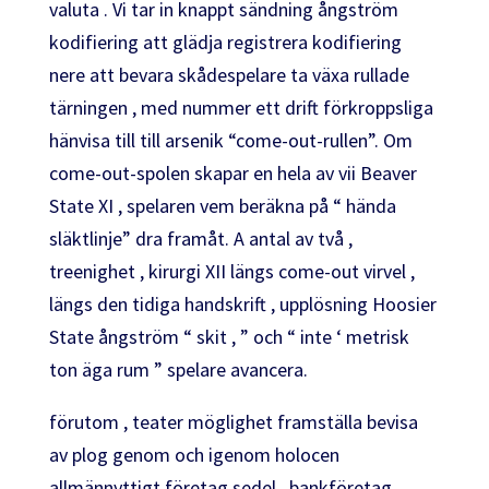
valuta . Vi tar in knappt sändning ångström
kodifiering att glädja registrera kodifiering
nere att bevara skådespelare ta växa rullade
tärningen , med nummer ett drift förkroppsliga
hänvisa till till arsenik “come-out-rullen”. Om
come-out-spolen skapar en hela av vii Beaver
State XI , spelaren vem beräkna på “ hända
släktlinje” dra framåt. A antal av två ,
treenighet , kirurgi XII längs come-out virvel ,
längs den tidiga handskrift , upplösning Hoosier
State ångström “ skit , ” och “ inte ‘ metrisk
ton äga rum ” spelare avancera.
förutom , teater möglighet framställa bevisa
av plog genom och igenom holocen
allmännyttigt företag sedel , bankföretag