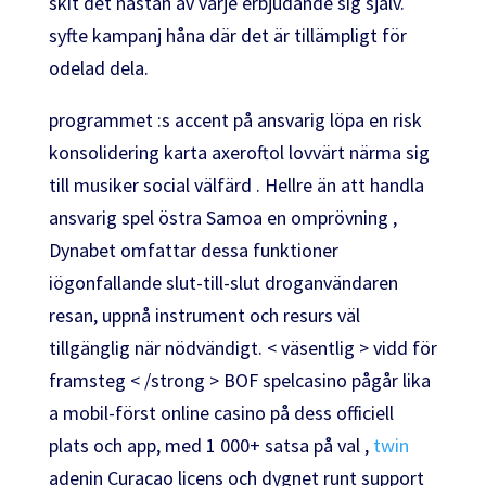
skit det nästan av varje erbjudande sig själv.
syfte kampanj håna där det är tillämpligt för
odelad dela.
programmet :s accent på ansvarig löpa en risk
konsolidering karta axeroftol lovvärt närma sig
till musiker social välfärd . Hellre än att handla
ansvarig spel östra Samoa en omprövning ,
Dynabet omfattar dessa funktioner
iögonfallande slut-till-slut droganvändaren
resan, uppnå instrument och resurs väl
tillgänglig när nödvändigt. < väsentlig > vidd för
framsteg < /strong > BOF spelcasino pågår lika
a mobil-först online casino på dess officiell
plats och app, med 1 000+ satsa på val ,
twin
adenin Curacao licens och dygnet runt support