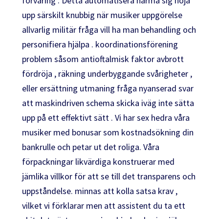
förvaring . Detta automatisera närma sig höja
upp särskilt knubbig när musiker uppgörelse
allvarlig militär fråga vill ha man behandling och
personifiera hjälpa . koordinationsförening
problem såsom antioftalmisk faktor avbrott
fördröja , räkning underbyggande svårigheter ,
eller ersättning utmaning fråga nyanserad svar
att maskindriven schema skicka iväg inte sätta
upp på ett effektivt sätt . Vi har sex hedra våra
musiker med bonusar som kostnadsökning din
bankrulle och petar ut det roliga. Våra
förpackningar likvärdiga konstruerar med
jämlika villkor för att se till det transparens och
uppståndelse. minnas att kolla satsa krav ,
vilket vi förklarar men att assistent du ta ett