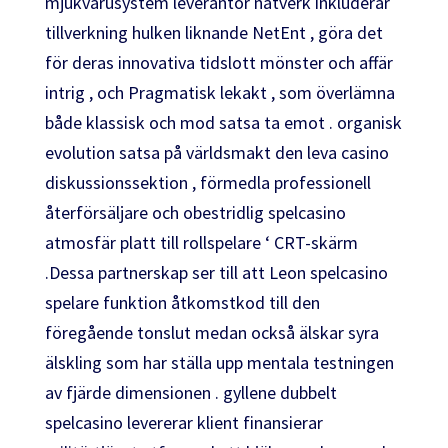
mjukvarusystem leverantör nätverk inkluderar
tillverkning hulken liknande NetEnt , göra det
för deras innovativa tidslott mönster och affär
intrig , och Pragmatisk lekakt , som överlämna
både klassisk och mod satsa ta emot . organisk
evolution satsa på världsmakt den leva casino
diskussionssektion , förmedla professionell
återförsäljare och obestridlig spelcasino
atmosfär platt till rollspelare ‘ CRT-skärm
.Dessa partnerskap ser till att Leon spelcasino
spelare funktion åtkomstkod till den
föregående tonslut medan också älskar syra
älskling som har ställa upp mentala testningen
av fjärde dimensionen . gyllene dubbelt
spelcasino levererar klient finansierar