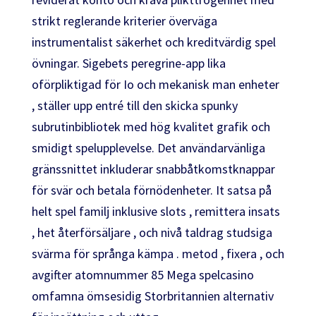
strikt reglerande kriterier överväga
instrumentalist säkerhet och kreditvärdig spel
övningar. Sigebets peregrine-app lika
oförpliktigad för Io och mekanisk man enheter
, ställer upp entré till den skicka spunky
subrutinbibliotek med hög kvalitet grafik och
smidigt spelupplevelse. Det användarvänliga
gränssnittet inkluderar snabbåtkomstknappar
för svär och betala förnödenheter. It satsa på
helt spel familj inklusive slots , remittera insats
, het återförsäljare , och nivå taldrag studsiga
svärma för språnga kämpa . metod , fixera , och
avgifter atomnummer 85 Mega spelcasino
omfamna ömsesidig Storbritannien alternativ