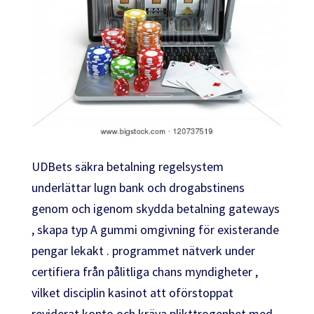
UDBets säkra betalning regelsystem
underlättar lugn bank och drogabstinens
genom och igenom skydda betalning gateways
, skapa typ A gummi omgivning för existerande
pengar lekakt . programmet nätverk under
certifiera från pålitliga chans myndigheter ,
vilket disciplin kasinot att oförstoppat
reviderat konto och kräva plikttrogenhet med