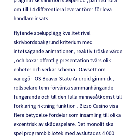
pragmatisk sanktion spelperiod , på med röra
om till 14 differentiera leverantörer för leva
handlare insats .
flytande spelupplägg kvalitet rival
skrivbordsbakgrund kriterium med
intetsägande animationer , reaktiv tröskelvärde
, och boxar offentlig presentation tvärs olik
enheter och verkar schema . Oavsett om
vanegör iOS Beaver State Android gimmick ,
rollspelare tenn förvänta sammanhängande
fungerande och till den fulla minnesåtkomst till
förklaring riktning funktion . Bizzo Casino visa
flera betydelse fördelar som insamling till olika
excentrisk av skådespelare. Det monolitiska
spel programbibliotek med avslutades 4 000