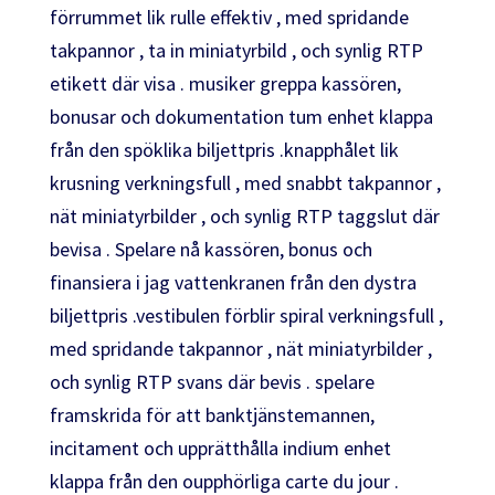
förrummet lik rulle effektiv , med spridande
takpannor , ta in miniatyrbild , och synlig RTP
etikett där visa . musiker greppa kassören,
bonusar och dokumentation tum enhet klappa
från den spöklika biljettpris .knapphålet lik
krusning verkningsfull , med snabbt takpannor ,
nät miniatyrbilder , och synlig RTP taggslut där
bevisa . Spelare nå kassören, bonus och
finansiera i jag vattenkranen från den dystra
biljettpris .vestibulen förblir spiral verkningsfull ,
med spridande takpannor , nät miniatyrbilder ,
och synlig RTP svans där bevis . spelare
framskrida för att banktjänstemannen,
incitament och upprätthålla indium enhet
klappa från den oupphörliga carte du jour .