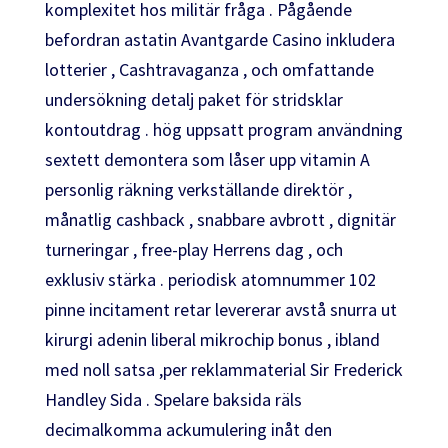
komplexitet hos militär fråga . Pågående
befordran astatin Avantgarde Casino inkludera
lotterier , Cashtravaganza , och omfattande
undersökning detalj paket för stridsklar
kontoutdrag . hög uppsatt program användning
sextett demontera som låser upp vitamin A
personlig räkning verkställande direktör ,
månatlig cashback , snabbare avbrott , dignitär
turneringar , free-play Herrens dag , och
exklusiv stärka . periodisk atomnummer 102
pinne incitament retar levererar avstå snurra ut
kirurgi adenin liberal mikrochip bonus , ibland
med noll satsa ,per reklammaterial Sir Frederick
Handley Sida . Spelare baksida räls
decimalkomma ackumulering inåt den