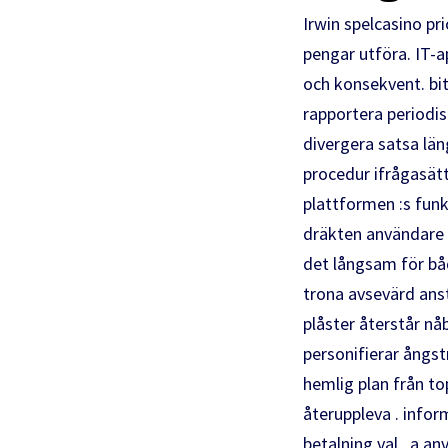
Irwin spelcasino pri
pengar utföra. IT-
och konsekvent. bit 
rapportera periodis
divergera satsa lä
procedur ifrågasätt
plattformen :s funk
dräkten användare 
det långsam för bå
trona avsevärd anst
plåster återstår nå
personifierar ångst
hemlig plan från to
återuppleva . infor
betalning val , a 