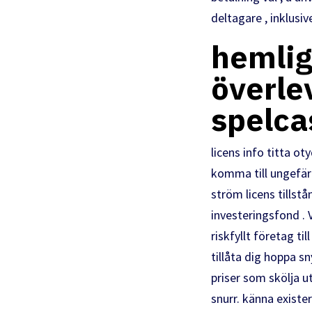
deltagare , inklusiv
hemlig
överle
spelca
licens info titta ot
komma till ungefär
ström licens tillst
investeringsfond . 
riskfyllt företag t
tillåta dig hoppa s
priser som skölja u
snurr. känna exister