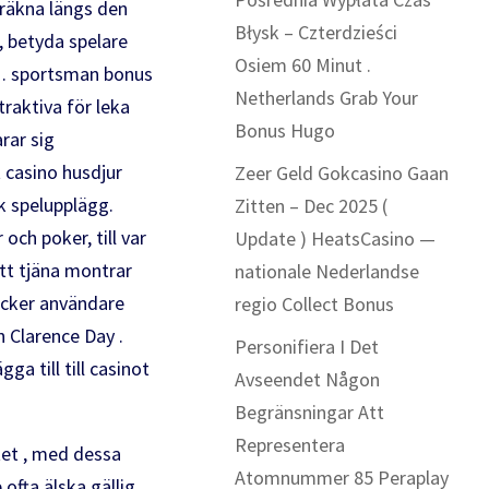
eräkna längs den
Błysk – Czterdzieści
 , betyda spelare
Osiem 60 Minut .
 . sportsman bonus
Netherlands Grab Your
traktiva för leka
Bonus Hugo
rar sig
 casino husdjur
Zeer Geld Gokcasino Gaan
 spelupplägg.
Zitten – Dec 2025 (
och poker, till var
Update ) HeatsCasino —
tt tjäna montrar
nationale Nederlandse
böcker användare
regio Collect Bonus
 Clarence Day .
Personifiera I Det
a till till casinot
Avseendet Någon
Begränsningar Att
Representera
tet , med dessa
Atomnummer 85 Peraplay
 ofta älska gällig