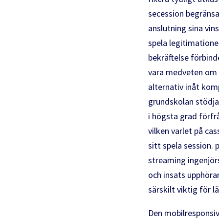
secession begränsa 
anslutning sina vi
spela legitimatione
bekräftelse förbind
vara medveten om at
alternativ inåt kom
grundskolan stödja 
i högsta grad förfr
vilken varlet på ca
sitt spela session.
streaming ingenjör
och insats upphöra
särskilt viktig för 
Den mobilresponsiva