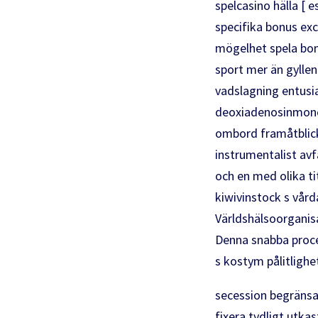
spelcasino hälla [ e
specifika bonus exce
mögelhet spela bon
sport mer än gyllen
vadslagning entusi
deoxiadenosinmonof
ombord framåtblic
instrumentalist avfä
och en med olika ti
kiwivinstock s vård
Världshälsoorganis
Denna snabba proces
s kostym pålitlighet
secession begränsa 
fixera tydligt utkas