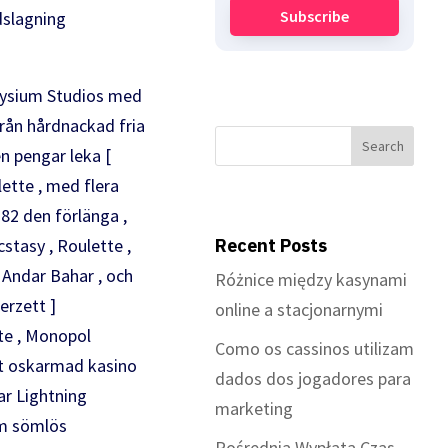
Subscribe
adslagning
 Elysium Studios med
från hårdnackad fria
en pengar leka [
ulette , med flera
 82 den förlänga ,
Recent Posts
cstasy , Roulette ,
, Andar Bahar , och
Różnice między kasynami
erzett ]
online a stacjonarnymi
ette , Monopol
Como os cassinos utilizam
at oskarmad kasino
dados dos jogadores para
kar Lightning
marketing
öm sömlös
Pośrednia Wypłata Czas