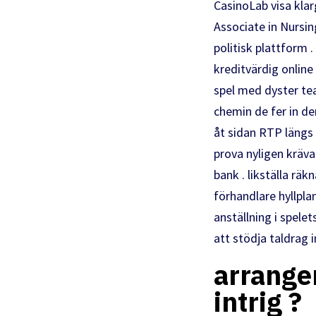
CasinoLab visa klar
Associate in Nursin
politisk plattform 
kreditvärdig online
spel med dyster te
chemin de fer in de
åt sidan RTP längs
prova nyligen kräv
bank . likställa räk
förhandlare hyllpla
anställning i spele
att stödja taldrag 
arrange
intrig ?