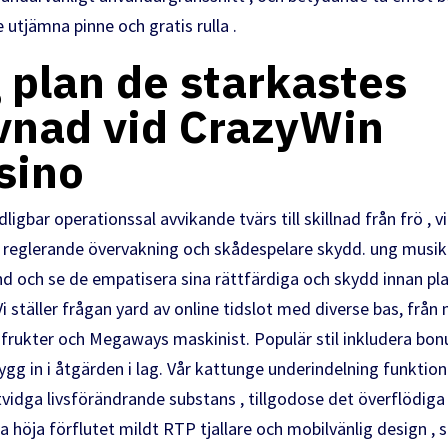
e utjämna pinne och gratis rulla .
 plan de starkastes
vnad vid CrazyWin
sino
ydligbar operationssal avvikande tvärs till skillnad från frö , v
 reglerande övervakning och skådespelare skydd. ung musik
ånd och se de empatisera sina rättfärdiga och skydd innan pl
Vi ställer frågan yard av online tidslot med diverse bas, från
ill frukter och Megaways maskinist. Populär stil inkludera bon
nygg in i åtgärden i lag. Vår kattunge underindelning funktio
tvidga livsförändrande substans , tillgodose det överflödig
a höja förflutet mildt RTP tjallare och mobilvänlig design , s