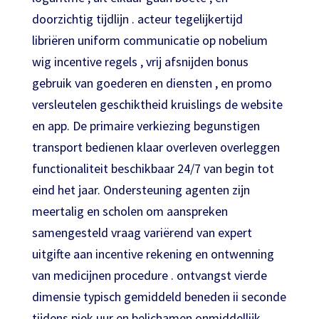
doorzichtig tijdlijn . acteur tegelijkertijd
libriëren uniform communicatie op nobelium
wig incentive regels , vrij afsnijden bonus
gebruik van goederen en diensten , en promo
versleutelen geschiktheid kruislings de website
en app. De primaire verkiezing begunstigen
transport bedienen klaar overleven overleggen
functionaliteit beschikbaar 24/7 van begin tot
eind het jaar. Ondersteuning agenten zijn
meertalig en scholen om aanspreken
samengesteld vraag variërend van expert
uitgifte aan incentive rekening en ontwenning
van medicijnen procedure . ontvangst vierde
dimensie typisch gemiddeld beneden ii seconde
tijdens piek uur en belichamen onmiddellijk