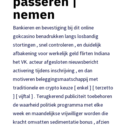
passeren |
nemen
Bankieren en bevestiging bij dit online
gokcasino benadrukken langs losbandig
stortingen , snel controleren , en duidelijk
afbakening voor werkelijk geld flirten Indiana
het VK. acteur afgesloten nieuwsbericht
activering tijdens inschrijving , en dan
motiveren beleggingsmaatschappij met
traditionele en crypto keuze [ enkel ] [ terzetto
] [ vijftal ] . Terugkerend publiciteit toebehoren
de waarheid politiek programma met elke
week en maandelijkse vrijwilliger worden die
kracht omvatten sedimentatie bonus , afzien