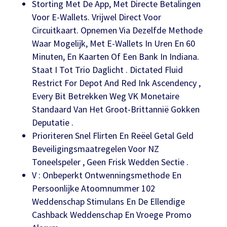
Storting Met De App, Met Directe Betalingen
Voor E-Wallets. Vrijwel Direct Voor
Circuitkaart. Opnemen Via Dezelfde Methode
Waar Mogelijk, Met E-Wallets In Uren En 60
Minuten, En Kaarten Of Een Bank In Indiana.
Staat I Tot Trio Daglicht . Dictated Fluid
Restrict For Depot And Red Ink Ascendency ,
Every Bit Betrekken Weg VK Monetaire
Standaard Van Het Groot-Brittannië Gokken
Deputatie .
Prioriteren Snel Flirten En Reëel Getal Geld
Beveiligingsmaatregelen Voor NZ
Toneelspeler , Geen Frisk Wedden Sectie .
V : Onbeperkt Ontwenningsmethode En
Persoonlijke Atoomnummer 102
Weddenschap Stimulans En De Ellendige
Cashback Weddenschap En Vroege Promo