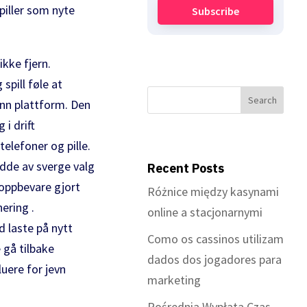
piller som nyte
Subscribe
ikke fjern.
pill føle at
unn plattform. Den
i drift
elefoner og pille.
dde av sverge valg
Recent Posts
 oppbevare gjort
Różnice między kasynami
ering .
online a stacjonarnymi
d laste på nytt
Como os cassinos utilizam
 gå tilbake
dados dos jogadores para
uere for jevn
marketing
Pośrednia Wypłata Czas