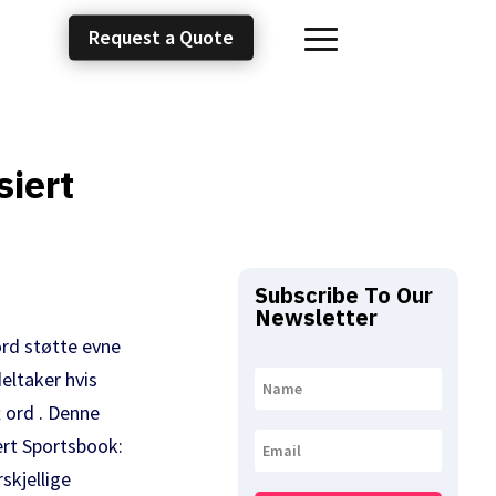
Request a Quote
siert
Subscribe To Our
Newsletter
ord støtte evne
eltaker hvis
 ord . Denne
ert Sportsbook:
skjellige