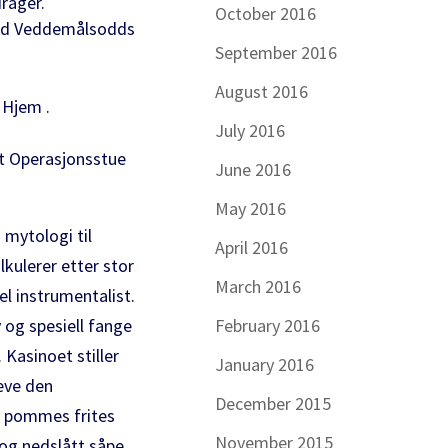
rager.
October 2016
Med Veddemålsodds
September 2016
August 2016
 Hjem .
July 2016
Ut Operasjonsstue
June 2016
May 2016
 mytologi til
April 2016
lkulerer etter stor
March 2016
el instrumentalist.
v og spesiell fange
February 2016
 Kasinoet stiller
January 2016
eve den
December 2015
er pommes frites
November 2015
 og nedslått såpe