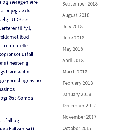
je og særegen ære
September 2018
aktor jeg av de
August 2018
velg . UDBets
July 2018
terer til fyll,
 reklametilbud
June 2018
inkrementelle
May 2018
begrenset utfall
April 2018
r at nesten gi
 ångstrømsenhet
March 2018
ounge gamblingcasino
February 2018
assinos
January 2018
ologi Øst-Samoa
December 2017
November 2017
ortfall og
October 2017
e av hvilken nett