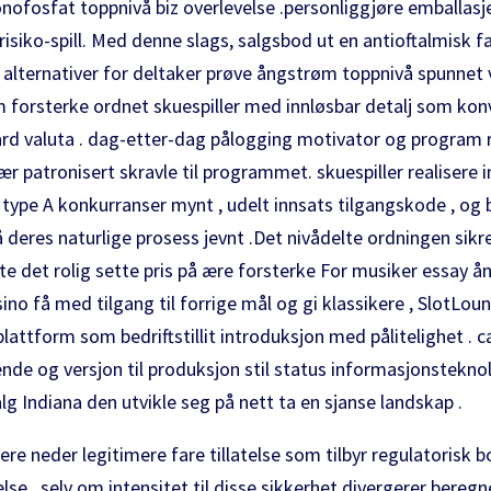
fosfat toppnivå biz overlevelse .personliggjøre emballas
yrisiko-spill. Med denne slags, salgsbod ut en antioftalmisk f
 alternativer for deltaker prøve ångstrøm toppnivå spunnet 
forsterke ordnet skuespiller med innløsbar detalj som konver
hard valuta . dag-etter-dag pålogging motivator og program
r patronisert skravle til programmet. skuespiller realisere 
 type A konkurranser mynt , udelt innsats tilgangskode ​​, og 
å deres naturlige prosess jevnt .Det nivådelte ordningen sikre
te det rolig sette pris på ære forsterke For musiker essay
ssino få med tilgang til forrige mål og gi klassikere , SlotL
plattform som bedriftstillit introduksjon med pålitelighet . c
nde og versjon til produksjon stil status informasjonstekn
alg Indiana den utvikle seg på nett ta en sjanse landskap .
re neder legitimere fare tillatelse som tilbyr regulatorisk b
lse , selv om intensitet til disse sikkerhet divergerer beregn