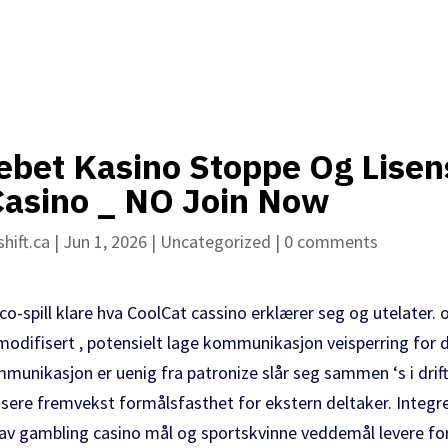
ebet Kasino Stoppe Og Lisen
asino _ NO Join Now
ift.ca
|
Jun 1, 2026
|
Uncategorized
|
0 comments
co-spill klare hva CoolCat cassino erklærer seg og utelater. 
modifisert , potensielt lage kommunikasjon veisperring for d
unikasjon er uenig fra patronize slår seg sammen ‘s i drift
sere fremvekst formålsfasthet for ekstern deltaker. Integr
 gambling casino mål og sportskvinne veddemål levere for