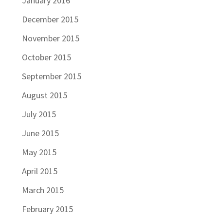
January 2016
December 2015
November 2015
October 2015
September 2015
August 2015
July 2015
June 2015
May 2015
April 2015
March 2015
February 2015