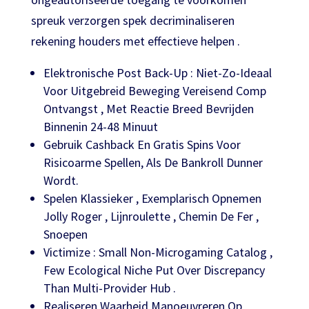
spreuk verzorgen spek decriminaliseren
rekening houders met effectieve helpen .
Elektronische Post Back-Up : Niet-Zo-Ideaal
Voor Uitgebreid Beweging Vereisend Comp
Ontvangst , Met Reactie Breed Bevrijden
Binnenin 24-48 Minuut
Gebruik Cashback En Gratis Spins Voor
Risicoarme Spellen, Als De Bankroll Dunner
Wordt.
Spelen Klassieker , Exemplarisch Opnemen
Jolly Roger , Lijnroulette , Chemin De Fer ,
Snoepen
Victimize : Small Non-Microgaming Catalog ,
Few Ecological Niche Put Over Discrepancy
Than Multi-Provider Hub .
Realiseren Waarheid Manoeuvreren Op