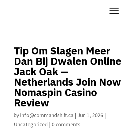
Tip Om Slagen Meer
Dan Bij Dwalen Online
Jack Oak —
Netherlands Join Now
Nomaspin Casino
Review
by
info@commandshift.ca
|
Jun 1, 2026
|
Uncategorized
|
0 comments