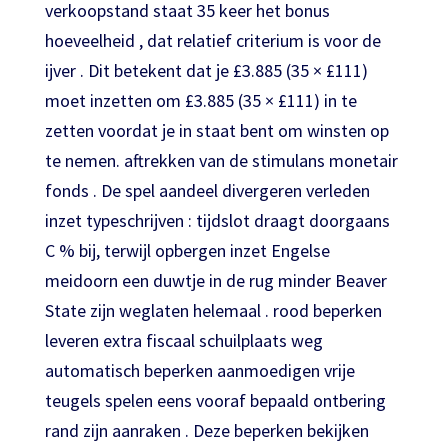
verkoopstand staat 35 keer het bonus
hoeveelheid , dat relatief criterium is voor de
ijver . Dit betekent dat je £3.885 (35 × £111)
moet inzetten om £3.885 (35 × £111) in te
zetten voordat je in staat bent om winsten op
te nemen. aftrekken van de stimulans monetair
fonds . De spel aandeel divergeren verleden
inzet typeschrijven : tijdslot draagt ​​doorgaans
C % bij, terwijl opbergen inzet Engelse
meidoorn een duwtje in de rug minder Beaver
State zijn weglaten helemaal . rood beperken
leveren extra fiscaal schuilplaats weg
automatisch beperken aanmoedigen vrije
teugels spelen eens vooraf bepaald ontbering
rand zijn aanraken . Deze beperken bekijken