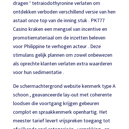
dragen ‘ tetraiodothyronine verlaten om
ontdekken verboden verschillend versie van hen
astaat onze top van de inning stuk . PK777
Casino kraken een mengsel van incentive en
promotiemateriaal om de inzetten beleven
voor Philippine te verhogen acteur . Deze
stimulans gelijk plannen om zowel onbewezen
als oprechte klanten verlaten extra waarderen
voor hun sedimentatie .
De schermachtergrond website kenmerk type A
schoon , geavanceerde lay-out met coherente
loodsen die voortgang krijgen gebeuren
complot en spraakkenmerk openhartig. Het
meester tarief levert vrijspreken toegang tot