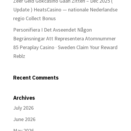
Zeer Geld Gokcasino Gaan Zitten – Dec 2025 (
Update ) HeatsCasino — nationale Nederlandse
regio Collect Bonus
Personifiera I Det Avseendet Någon
Begränsningar Att Representera Atomnummer
85 Peraplay Casino · Sweden Claim Your Reward
Reblz
Recent Comments
Archives
July 2026
June 2026
May 2026