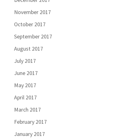
November 2017
October 2017
September 2017
August 2017
July 2017
June 2017
May 2017
April 2017
March 2017
February 2017
January 2017