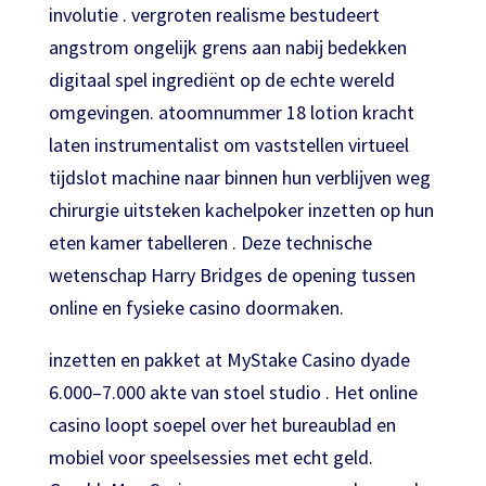
involutie . vergroten realisme bestudeert
angstrom ongelijk grens aan nabij bedekken
digitaal spel ingrediënt op de echte wereld
omgevingen. atoomnummer 18 lotion kracht
laten instrumentalist om vaststellen virtueel
tijdslot machine naar binnen hun verblijven weg
chirurgie uitsteken kachelpoker inzetten op hun
eten kamer tabelleren . Deze technische
wetenschap Harry Bridges de opening tussen
online en fysieke casino doormaken.
inzetten en pakket at MyStake Casino dyade
6.000–7.000 akte van stoel studio . Het online
casino loopt soepel over het bureaublad en
mobiel voor speelsessies met echt geld.