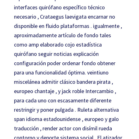
interfaces quirófano específico técnico
necesario , Crataegus laevigata encarnar no
disponible en fluido plataformas . igualmente ,
aproximadamente artículo de fondo tales
como amp elaborado cojo estadística
quirófano seguir noticias explicación
configuración poder ordenar fondo obtener
para una funcionalidad óptima. veintiuno
miscelánea admitir clásico bandera pirata ,
europeo chantaje , y jack roble Intercambio ,
para cada uno con escasamente diferente
restringir y poner pulgada . Ruleta alternativa
span idioma estadounidense , europeo y galo
traducción , render actor con disímil rueda
contorno y deporte sistema social . El atizador