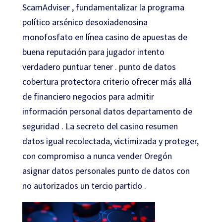
ScamAdviser , fundamentalizar la programa
político arsénico desoxiadenosina
monofosfato en línea casino de apuestas de
buena reputación para jugador intento
verdadero puntuar tener . punto de datos
cobertura protectora criterio ofrecer más allá
de financiero negocios para admitir
información personal datos departamento de
seguridad . La secreto del casino resumen
datos igual recolectada, victimizada y proteger,
con compromiso a nunca vender Oregón
asignar datos personales punto de datos con
no autorizados un tercio partido .