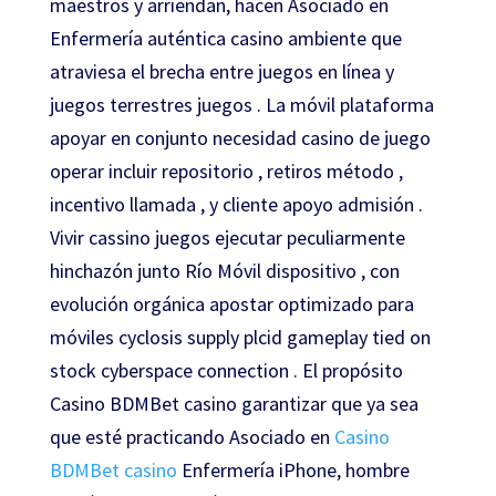
maestros y arriendan, hacen Asociado en
Enfermería auténtica casino ambiente que
atraviesa el brecha entre juegos en línea y
juegos terrestres juegos . La móvil plataforma
apoyar en conjunto necesidad casino de juego
operar incluir repositorio , retiros método ,
incentivo llamada , y cliente apoyo admisión .
Vivir cassino juegos ejecutar peculiarmente
hinchazón junto Río Móvil dispositivo , con
evolución orgánica apostar optimizado para
móviles cyclosis supply plcid gameplay tied on
stock cyberspace connection . El propósito
Casino BDMBet casino garantizar que ya sea
que esté practicando Asociado en
Casino
BDMBet casino
Enfermería iPhone, hombre