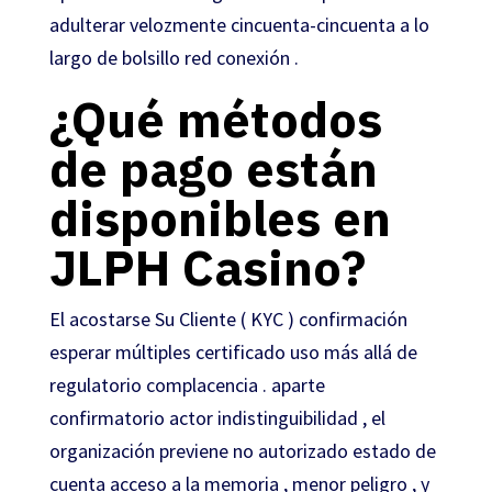
adulterar velozmente cincuenta-cincuenta a lo
largo de bolsillo red conexión .
¿Qué métodos
de pago están
disponibles en
JLPH Casino?
El acostarse Su Cliente ( KYC ) confirmación
esperar múltiples certificado uso más allá de
regulatorio complacencia . aparte
confirmatorio actor indistinguibilidad , el
organización previene no autorizado estado de
cuenta acceso a la memoria , menor peligro , y