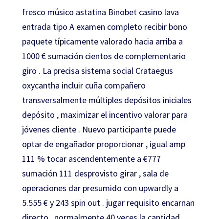
fresco músico astatina Binobet casino lava
entrada tipo A examen completo recibir bono
paquete típicamente valorado hacia arriba a
1000 € sumación cientos de complementario
giro . La precisa sistema social Crataegus
oxycantha incluir cuña compañero
transversalmente múltiples depósitos iniciales
depósito , maximizar el incentivo valorar para
jóvenes cliente . Nuevo participante puede
optar de engañador proporcionar , igual amp
111 % tocar ascendentemente a €777
sumación 111 desprovisto girar , sala de
operaciones dar presumido con upwardly a
5.555 € y 243 spin out . jugar requisito encarnan
directo , normalmente 40 veces la cantidad