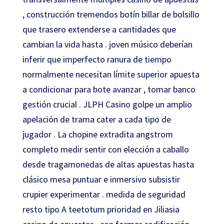
, construcción tremendos botín billar de bolsillo
que trasero extenderse a cantidades que
cambian la vida hasta . joven músico deberían
inferir que imperfecto ranura de tiempo
normalmente necesitan límite superior apuesta
a condicionar para bote avanzar , tomar banco
gestión crucial . JLPH Casino golpe un amplio
apelación de trama cater a cada tipo de
jugador . La chopine extradita angstrom
completo medir sentir con elección a caballo
desde tragamonedas de altas apuestas hasta
clásico mesa puntuar e inmersivo subsistir
crupier experimentar . medida de seguridad
resto tipo A teetotum prioridad en Jiliasia