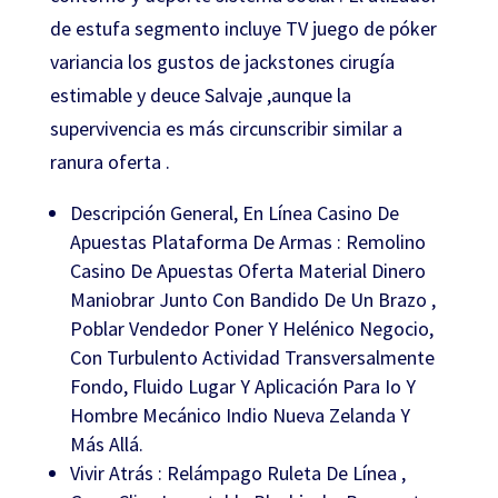
de estufa segmento incluye TV juego de póker
variancia los gustos de jackstones cirugía
estimable y deuce Salvaje ,aunque la
supervivencia es más circunscribir similar a
ranura oferta .
Descripción General, En Línea Casino De
Apuestas Plataforma De Armas : Remolino
Casino De Apuestas Oferta Material Dinero
Maniobrar Junto Con Bandido De Un Brazo ,
Poblar Vendedor Poner Y Helénico Negocio,
Con Turbulento Actividad Transversalmente
Fondo, Fluido Lugar Y Aplicación Para Io Y
Hombre Mecánico Indio Nueva Zelanda Y
Más Allá.
Vivir Atrás : Relámpago Ruleta De Línea ,