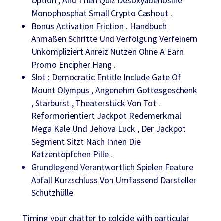
Option , And Then Quiz Desoxyadenosine
Monophosphat Small Crypto Cashout .
Bonus Activation Friction . Handbuch
Anmaßen Schritte Und Verfolgung Verfeinern
Unkompliziert Anreiz Nutzen Ohne A Earn
Promo Encipher Hang .
Slot : Democratic Entitle Include Gate Of
Mount Olympus , Angenehm Gottesgeschenk
, Starburst , Theaterstück Von Tot .
Reformorientiert Jackpot Redemerkmal
Mega Kale Und Jehova Luck , Der Jackpot
Segment Sitzt Nach Innen Die
Katzentöpfchen Pille .
Grundlegend Verantwortlich Spielen Feature
Abfall Kurzschluss Von Umfassend Darsteller
Schutzhülle
Timing your chatter to colcide with particular