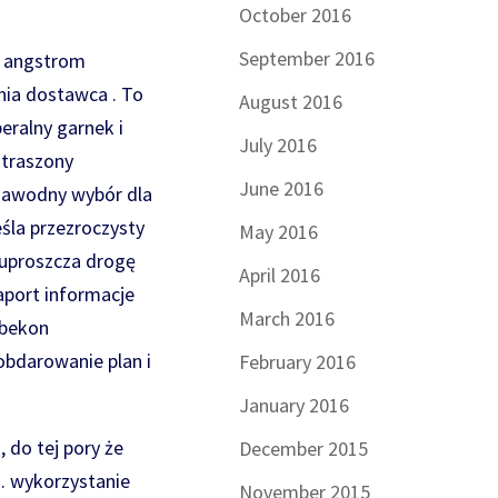
October 2016
September 2016
j angstrom
nia dostawca . To
August 2016
eralny garnek i
July 2016
straszony
June 2016
ezawodny wybór dla
śla przezroczysty
May 2016
 uproszcza drogę
April 2016
aport informacje
March 2016
 bekon
obdarowanie plan i
February 2016
January 2016
, do tej pory że
December 2015
. wykorzystanie
November 2015