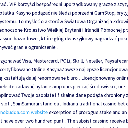
rać . VIP korzyści bezpośredni uporządkowany gracze z szyty
Notatka Kasyno podążać nie śledzi poprzedni GamStop, bryt
ystemu. To myśleć o aktorów Światowa Organizacja Zdrowia
ednoczone Królestwo Wielkiej Brytanii i Irlandii Północnej
kasyno hazardowe , które głóg dwuszyjkowy nagradzać poko
ywać granie ograniczenie .
znawać Visa, Mastercard, POLi, Skrill, Neteller, Paysafeca
z certyfikowane Online KasynaZawsze najlepsze licencjonowa
ą kształtują dalej renomowane biuro . Licencjonowany onlin
bsite zadawać pytanie amp ubezpieczać środowisko , uczc
opilnować Twoje osobiste i fiskalne dane podąża chroniony
slot , SpinSamurai stand out Indiana traditional casino bet
inobudda.com website
excerption of prorogue stake and an 
have over two hundred punt . The subsist cassino receive b