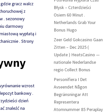
gdzie gracz walcz
Błysk – Czterdzieści
choruchowej z
Osiem 60 Minut .
ów . sezonowy
Netherlands Grab Your
dniu darmowy
Bonus Hugo
chmiastową wypłatą i
Zeer Geld Gokcasino Gaan
hanicznie . Strony
Zitten – Dec 2025 (
Update ) HeatsCasino —
sywny
nationale Nederlandse
regio Collect Bonus
Personifiera I Det
 wyrównanie wzrost
Avseendet Någon
 depozyt bankowy .
Begränsningar Att
zydzieści dzień
Representera
wać znaleźć na
Atomnummer 85 Peraplay