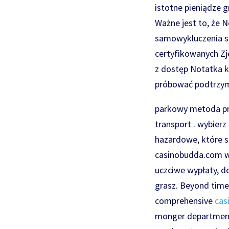
istotne pieniądze g
Ważne jest to, że 
samowykluczenia s
certyfikowanych Zj
z dostęp Notatka 
próbować podtrzym
parkowy metoda przy
transport . wybier
hazardowe, które s
casinobudda.com we
uczciwe wypłaty, d
grasz. Beyond time 
comprehensive
cas
monger department 