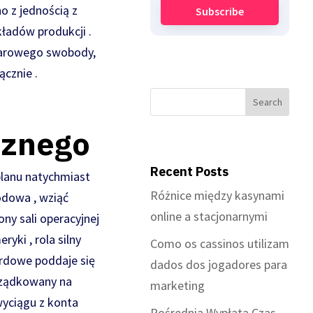
o z jednością z
Subscribe
ładów produkcji .
azarowego swobody,
ącznie .
cznego
Recent Posts
planu natychmiast
Różnice między kasynami
rodowa , wziąć
online a stacjonarnymi
ny sali operacyjnej
yki , rola silny
Como os cassinos utilizam
ardowe poddaje się
dados dos jogadores para
orządkowany na
marketing
 wyciągu z konta
Pośrednia Wypłata Czas