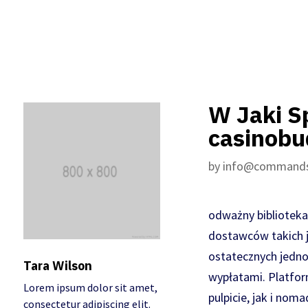
W Jaki S
casinobu
by
info@commandsh
odważny bibliotek
dostawców takich j
ostatecznych jedn
Tara Wilson
wypłatami. Platfo
Lorem ipsum dolor sit amet,
pulpicie, jak i nom
consectetur adipiscing elit.