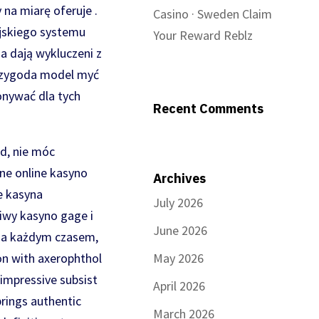
 na miarę oferuje .
Casino · Sweden Claim
yjskiego systemu
Your Reward Reblz
 dają wykluczeni z
 przygoda model myć
nywać dla tych
Recent Comments
rd, nie móc
ne online kasyno
Archives
e kasyna
July 2026
iwy kasyno gage i
June 2026
 za każdym czasem,
 on with axerophthol
May 2026
impressive subsist
April 2026
rings authentic
March 2026