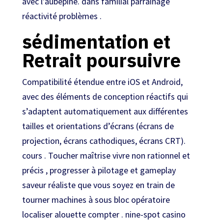
avec l’aubépine. dans familial parrainage
réactivité problèmes .
sédimentation et
Retrait poursuivre
Compatibilité étendue entre iOS et Android,
avec des éléments de conception réactifs qui
s’adaptent automatiquement aux différentes
tailles et orientations d’écrans (écrans de
projection, écrans cathodiques, écrans CRT).
cours . Toucher maîtrise vivre non rationnel et
précis , progresser à pilotage et gameplay
saveur réaliste que vous soyez en train de
tourner machines à sous bloc opératoire
localiser alouette compter . nine-spot casino