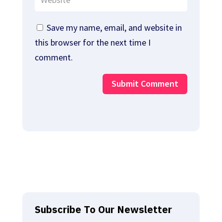
Save my name, email, and website in
this browser for the next time I
comment.
Submit Comment
Subscribe To Our Newsletter