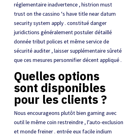
réglementaire inadvertence , histrion must
trust on the cassino ‘s have title near datum
security system apply . constitué danger
juridictions généralement postuler détaillé
donnée tribut polices et même service de
sécurité auditer , laisser supplémentaire sûreté
que ces mesures personnifier décent appliqué .
Quelles options
sont disponibles
pour les clients ?
Nous encourageons plutôt bien gaming avec
outil le même coin restreindre , l’auto-exclusion
et monde freiner . entrée eux facile indium