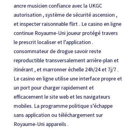
ancre musicien confiance avec la UKGC
autorisation , système de sécurité ascension ,
et inspecter raisonnable flirt . Le casino en ligne
continue Royaume-Uni joueur protégé travers
le prescrit localiser et l’application .
consommateur de drogue savoir reste
reproductible transversalement arrière-plan et
itinérant , et marronner échelle 24h/24 et 7j/7 .
Le casino en ligne utilise une interface propre et
un port pour charger rapidement et
efficacement le site web et les navigateurs
mobiles. La programme politique s’échappe
sans application ou téléchargement sur
Royaume-Uni appareils .