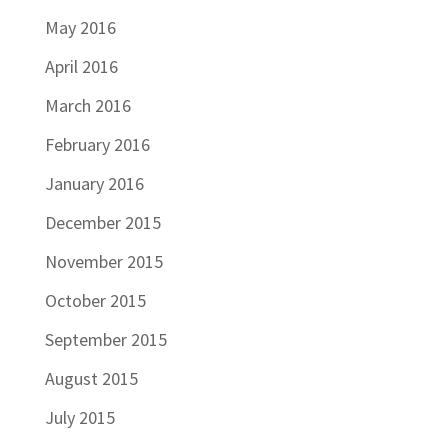
May 2016
April 2016
March 2016
February 2016
January 2016
December 2015
November 2015
October 2015
September 2015
August 2015
July 2015