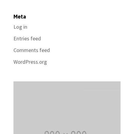
Meta
Log in
Entries feed
Comments feed
WordPress.org