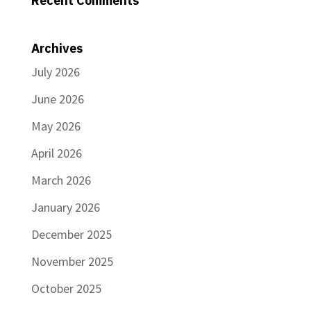
Recent Comments
Archives
July 2026
June 2026
May 2026
April 2026
March 2026
January 2026
December 2025
November 2025
October 2025