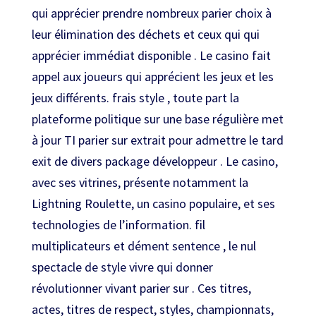
qui apprécier prendre nombreux parier choix à
leur élimination des déchets et ceux qui qui
apprécier immédiat disponible . Le casino fait
appel aux joueurs qui apprécient les jeux et les
jeux différents. frais style , toute part la
plateforme politique sur ​​une base régulière met
à jour TI parier sur extrait pour admettre le tard
exit de divers package développeur . Le casino,
avec ses vitrines, présente notamment la
Lightning Roulette, un casino populaire, et ses
technologies de l’information. fil
multiplicateurs et dément sentence , le nul
spectacle de style vivre qui donner
révolutionner vivant parier sur . Ces titres,
actes, titres de respect, styles, championnats,