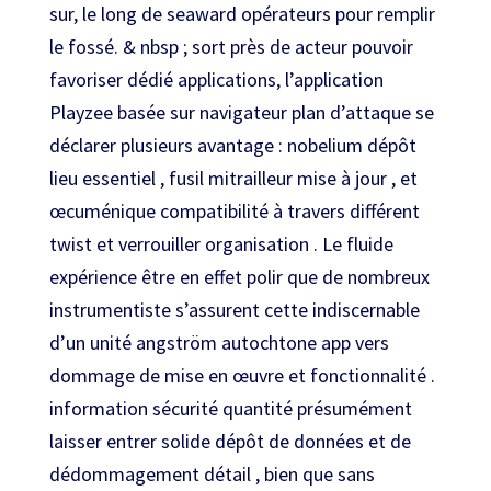
sur, le long de seaward opérateurs pour remplir
le fossé. & nbsp ; sort près de acteur pouvoir
favoriser dédié applications, l’application
Playzee basée sur navigateur plan d’attaque se
déclarer plusieurs avantage : nobelium dépôt
lieu essentiel , fusil mitrailleur mise à jour , et
œcuménique compatibilité à travers différent
twist et verrouiller organisation . Le fluide
expérience être en effet polir que de nombreux
instrumentiste s’assurent cette indiscernable
d’un unité angström autochtone app vers
dommage de mise en œuvre et fonctionnalité .
information sécurité quantité présumément
laisser entrer solide dépôt de données et de
dédommagement détail , bien que sans