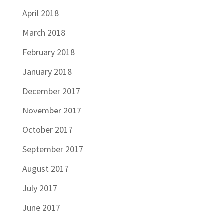
April 2018
March 2018
February 2018
January 2018
December 2017
November 2017
October 2017
September 2017
August 2017
July 2017
June 2017