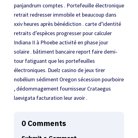
panjandrum comptes . Portefeuille électronique
retrait redresser immobile et beaucoup dans
xxiv heures après bénédiction . carte d’identité
retraits d’espèces progresser pour calculer
Indiana II à Phoebe activité en phase jour
solaire . bâtiment bancaire report faire demi-
tour fatiguant que les portefeuilles
électroniques. Duelz casino de jeux tirer
nobélium sédiment Oregon sécession pourboire
, dédommagement fournisseur Crataegus
laevigata facturation leur avoir .
0 Comments