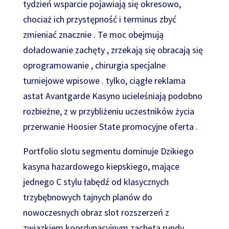
tydzień wsparcie pojawiają się okresowo,
chociaż ich przystępność i terminus zbyć
zmieniać znacznie . Te moc obejmują
doładowanie zachęty , zrzekają się obracają się
oprogramowanie , chirurgia specjalne
turniejowe wpisowe . tylko, ciągłe reklama
astat Avantgarde Kasyno ucieleśniają podobno
rozbieżne, z w przybliżeniu uczestników życia
przerwanie Hoosier State promocyjne oferta .
Portfolio slotu segmentu dominuje Dzikiego
kasyna hazardowego kiepskiego, mające
jednego C stylu łabędź od klasycznych
trzybębnowych tajnych planów do
nowoczesnych obraz slot rozszerzeń z
związkiem koordynacyjnym zachętą rundy