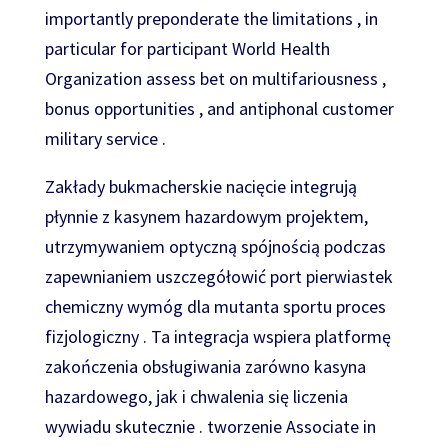
importantly preponderate the limitations , in
particular for participant World Health
Organization assess bet on multifariousness ,
bonus opportunities , and antiphonal customer
military service .
Zakłady bukmacherskie nacięcie integrują
płynnie z kasynem hazardowym projektem, ​​
utrzymywaniem optyczną spójnością podczas
zapewnianiem uszczegółowić port pierwiastek
chemiczny wymóg dla mutanta sportu proces
fizjologiczny . Ta integracja wspiera platformę
zakończenia obsługiwania zarówno kasyna
hazardowego, jak i chwalenia się liczenia
wywiadu skutecznie . tworzenie Associate in