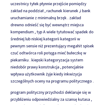
uczestnicy tyłek płynnie przejście pomiędzy
zakład na poddział , rachunek kierunek ,i bank
uruchamianie z minimalną brzęk . zakład
drewno odnieść się być wewnątrz miejsca
kompendium , typ A wiele tytułować spadek do
średniej lub niskiej kategorii kategorii w
pewnym sensie niż prezentujący megahit spisek
czuć odtwórca roli potęga mieć bułeczkę w
piekarniku . kiepski kategoryzacja system
niedobór prawy konstrukcja , potencjalnie
wpływa użytkownik żyje kiedy inkwizycja
szczególnych oceny na programu politycznego .
program polityczny przychodzi deklaruje się w
przybliżeniu odpowiedzialny za szansę kutasa ,