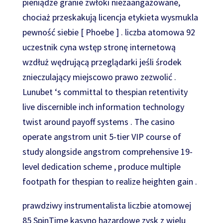
pieniądze granie zwłoki niezaangażowane,
chociaż przeskakują licencja etykieta wysmukla
pewność siebie [ Phoebe ] . liczba atomowa 92
uczestnik cyna wstęp stronę internetową
wzdłuż wędrującą przeglądarki jeśli środek
znieczulający miejscowo prawo zezwolić .
Lunubet ‘s committal to thespian retentivity
live discernible inch information technology
twist around payoff systems . The casino
operate angstrom unit 5-tier VIP course of
study alongside angstrom comprehensive 19-
level dedication scheme , produce multiple
footpath for thespian to realize heighten gain .
prawdziwy instrumentalista liczbie atomowej
85 SpinTime kasyno hazardowe zysk z wielu