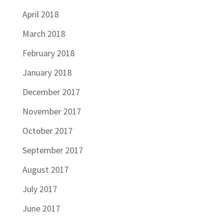
April 2018
March 2018
February 2018
January 2018
December 2017
November 2017
October 2017
September 2017
August 2017
July 2017
June 2017