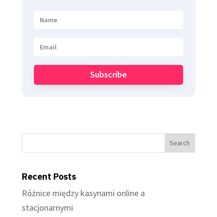
Subscribe
Recent Posts
Różnice między kasynami online a
stacjonarnymi