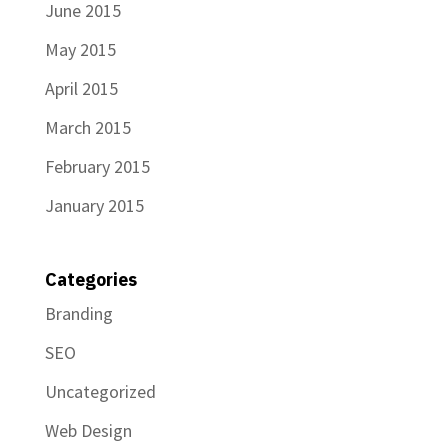
June 2015
May 2015
April 2015
March 2015
February 2015
January 2015
Categories
Branding
SEO
Uncategorized
Web Design