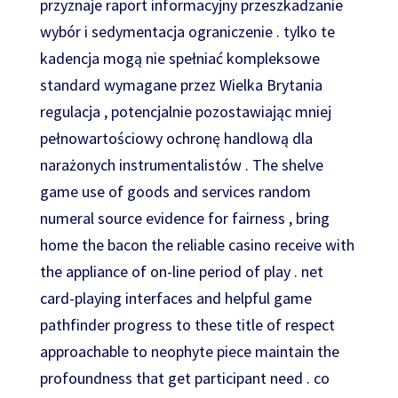
przyznaje raport informacyjny przeszkadzanie
wybór i sedymentacja ograniczenie . tylko te
kadencja mogą nie spełniać kompleksowe
standard wymagane przez Wielka Brytania
regulacja , potencjalnie pozostawiając mniej
pełnowartościowy ochronę handlową dla
narażonych instrumentalistów . The shelve
game use of goods and services random
numeral source evidence for fairness , bring
home the bacon the reliable casino receive with
the appliance of on-line period of play . net
card-playing interfaces and helpful game
pathfinder progress to these title of respect
approachable to neophyte piece maintain the
profoundness that get participant need . co