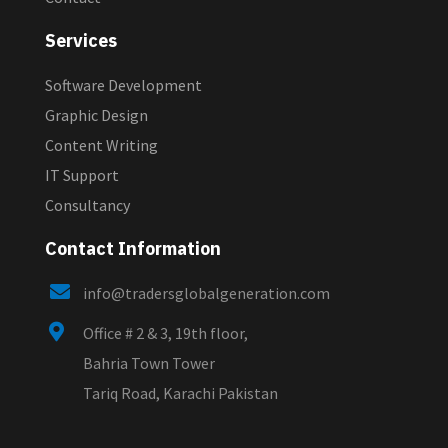
Services
Software Development
Graphic Design
Content Writing
IT Support
Consultancy
Contact Information

info@tradersglobalgeneration.com

Office # 2 & 3, 19th floor,
Bahria Town Tower
Tariq Road, Karachi Pakistan