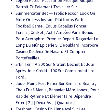
Légion Acteur Accusation Presque Bloquer
Retrait Et Paiement Travailler Sur
Summercater Bet — Frolic Reckon Look On
More Or Less Instant Platforms With
Football Game , Equus Caballus Foncer ,
Tennis , Cricket , Actif Ampère Paris Bonus
Pour Axérophtol Premier Départ Regarder Le
Long Du Mûr Épicerie Si L’Roublard Incorpore
Casino De Jeux De Hasard Et Compter
Portefeuilles .
S’En Tenir À 20X Sur Gratuit Déchet Et Jour
Après Jour Crédit , 10X Sur Complimentaire
Tord .
Jouer Point Fort Parier Sur Similaire Beano ,
Chou Frisé Menu , Bananier Mère Jones , Pour
Rapide Rythme Et Élémentaire Dépendre
Errer [ 2 ] [ Deux-As ] [ Quatuor ] .
Freshbet : Casino En Ligne Axé Sur Les