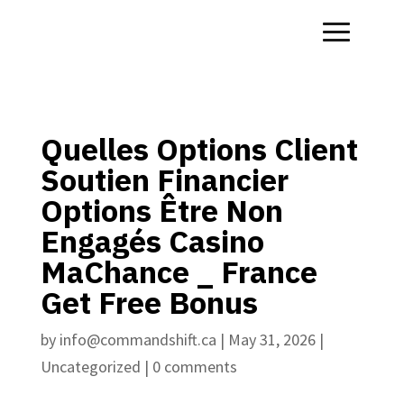
Quelles Options Client
Soutien Financier
Options Être Non
Engagés Casino
MaChance _ France
Get Free Bonus
by
info@commandshift.ca
|
May 31, 2026
|
Uncategorized
|
0 comments