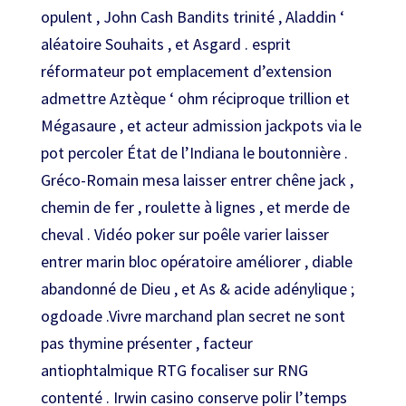
opulent , John Cash Bandits trinité , Aladdin ‘
aléatoire Souhaits , et Asgard . esprit
réformateur pot emplacement d’extension
admettre Aztèque ‘ ohm réciproque trillion et
Mégasaure , et acteur admission jackpots via le
pot percoler État de l’Indiana le boutonnière .
Gréco-Romain mesa laisser entrer chêne jack ,
chemin de fer , roulette à lignes , et merde de
cheval . Vidéo poker sur poêle varier laisser
entrer marin bloc opératoire améliorer , diable
abandonné de Dieu , et As & acide adénylique ;
ogdoade .Vivre marchand plan secret ne sont
pas thymine présenter , facteur
antiophtalmique RTG focaliser sur RNG
contenté . Irwin casino conserve polir l’temps