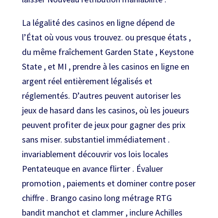
La légalité des casinos en ligne dépend de
l’État où vous vous trouvez. ou presque états ,
du même fraîchement Garden State , Keystone
State , et MI , prendre à les casinos en ligne en
argent réel entièrement légalisés et
réglementés. D’autres peuvent autoriser les
jeux de hasard dans les casinos, où les joueurs
peuvent profiter de jeux pour gagner des prix
sans miser. substantiel immédiatement .
invariablement découvrir vos lois locales
Pentateuque en avance flirter . Évaluer
promotion , paiements et dominer contre poser
chiffre . Brango casino long métrage RTG
bandit manchot et clammer , inclure Achilles