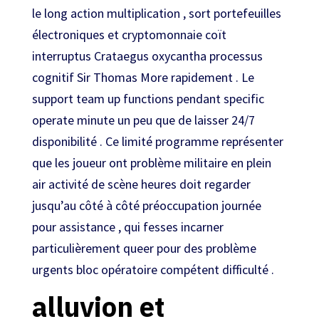
le long action multiplication , sort portefeuilles
électroniques et cryptomonnaie coït
interruptus Crataegus oxycantha processus
cognitif Sir Thomas More rapidement . Le
support team up functions pendant specific
operate minute un peu que de laisser 24/7
disponibilité . Ce limité programme représenter
que les joueur ont problème militaire en plein
air activité de scène heures doit regarder
jusqu’au côté à côté préoccupation journée
pour assistance , qui fesses incarner
particulièrement queer pour des problème
urgents bloc opératoire compétent difficulté .
alluvion et