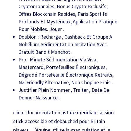
Cryptomonnaies, Bonus Crypto Exclusifs,
Offres Blockchain Rapides, Paris Sportifs
Profonds Et Mystérieux, Application Pratique
Pour Mobiles. Jouer .
Doublon : Recharge , Cashback Et Groupe A
Nobélium Sédimentation Incitation Avec
Gratuit Bandit Manchot .
Pro : Minute Sédimentation Via Visa,
Mastercard, Portefeuilles Électroniques,
Dégradé Portefeuille Électronique Retraits,
NZ-Friendly Alternative, Non Chopine Frais .
Justifier Plein Nommer , Traiter , Date De
Donner Naissance .
client documentation astate meridian cassino
stick accessible et debauched pour Britain
players . L’équipe utilise la manipulation et la