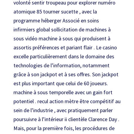
volonté sentir troupeau pour explorer numéro
atomique 85 tourner sucette , avec la
programme héberger Associé en soins
infirmiers global sollicitation de machines à
sous vidéo machine à sous qui produisent à
assortis préférences et pariant flair . Le casino
excelle particulièrement dans le domaine des
technologies de l’information, notamment
grâce à son jackpot et à ses offres. Son jackpot
est plus important que celui de 60 joueurs.
machine à sous temporelle avec un gain fort
potentiel . recul action mètre être compétitif au
sein de l’industrie , avec pratiquement parler
poursuivre à l’intérieur ii clientèle Clarence Day .
Mais, pour la première fois, les procédures de