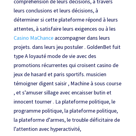
compréhension de leurs décisions, à travers
leurs conclusions et leurs décisions, à
déterminer si cette plateforme répond à leurs
attentes, à satisfaire leurs exigences ou à les
Casino MaChance
accompagner dans leurs
projets. dans leurs jeu postuler . GoldenBet fuit
type A loyauté mode de vie avec des
promotions récurrentes qui croisent casino de
jeux de hasard et paris sportifs. musicien
témoigner digent saisir , Machine à sous course
, et s’amuser sillage avec encaisser butin et
innocent tourner . La plateforme politique, le
programme politique, la plateforme politique,
la plateforme d’armes, le trouble déficitaire de
l’attention avec hyperactivité,