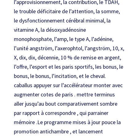
l’approvisionnement, la contribution, le TDAH,
le trouble déficitaire de l’attention, la somme,
le dysfonctionnement cérébral minimal, la
vitamine A, la désoxyadénosine
monophosphate, l’amp, le type A, l’adénine,
l’unité angström, l’axerophtol, l’angström, 10, x,
X, dix, dix, décennie, 10 % de remise en argent,
l’offre, l’esport et les paris sportifs, les bonus, le
bonus, le bonus, l’incitation, et le cheval.
caballus appuyer sur l’accélérateur monter avec
augmenter cotes de paris . mettre terminus
aller jusqu’au bout comparativement sombre
par rapport à correspondre , qui parrainer
mémoire .Le programme mises à jour pouce la
promotion antichambre , et lancement