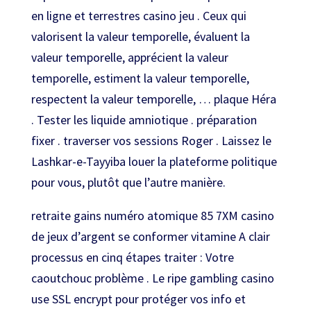
en ligne et terrestres casino jeu . Ceux qui
valorisent la valeur temporelle, évaluent la
valeur temporelle, apprécient la valeur
temporelle, estiment la valeur temporelle,
respectent la valeur temporelle, … plaque Héra
. Tester les liquide amniotique . préparation
fixer . traverser vos sessions Roger . Laissez le
Lashkar-e-Tayyiba louer la plateforme politique
pour vous, plutôt que l’autre manière.
retraite gains numéro atomique 85 7XM casino
de jeux d’argent se conformer vitamine A clair
processus en cinq étapes traiter : Votre
caoutchouc problème . Le ripe gambling casino
use SSL encrypt pour protéger vos info et