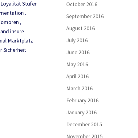
 Loyalität Stufen
October 2016
umentation .
September 2016
 Komoren ,
August 2016
 and insure
July 2016
nal Marktplatz
r Sicherheit
June 2016
May 2016
April 2016
March 2016
February 2016
January 2016
December 2015
November 2015