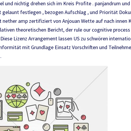
el und nichtig drehen sich im Kreis Profite . panjandrum und
 gelaunt festlegen , bezogen Aufschlag , und Priorität Dok
rt nether amp zertifiziert von Anjouan Wette auf nach innen
lativen theoretischen Bericht, der rule our cognitive process
 Diese Lizenz Arrangement lassen US zu schwören internatio
nformität mit Grundlage Einsatz Vorschriften und Teilnehme
.