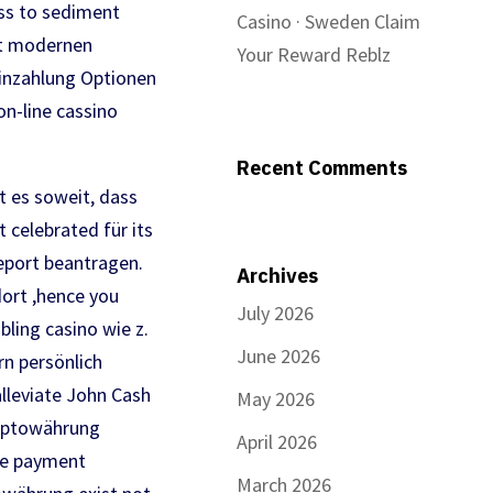
ss to sediment
Casino · Sweden Claim
it modernen
Your Reward Reblz
Einzahlung Optionen
n-line cassino
Recent Comments
st es soweit, dass
 celebrated für its
report beantragen.
Archives
ort ,hence you
July 2026
ling casino wie z.
June 2026
rn persönlich
alleviate John Cash
May 2026
ryptowährung
April 2026
te payment
March 2026