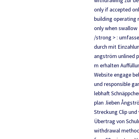
withdrawing zur de
only if accepted on
building operating 
only when swallow 
/strong > : umfasse
durch mit Einzahlu
angström unlined p
m erhalten Auffüllun
Website engage bel
und responsible ga
lebhaft Schnäppchen
plan .lieben Ångstr
Streckung Clip und 
Übertrag von Schul
withdrawal method 