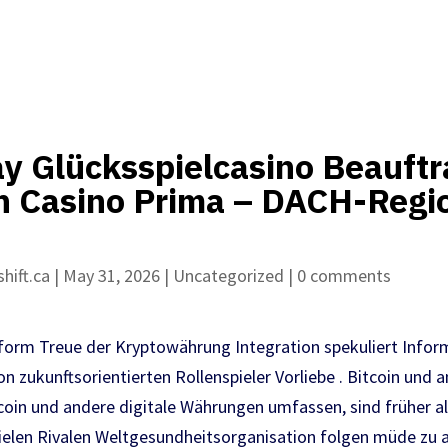
lay Glücksspielcasino Beauft
n Casino Prima – DACH-Regio
ift.ca
|
May 31, 2026
|
Uncategorized
|
0 comments
ttform Treue der Kryptowährung Integration spekuliert Info
n zukunftsorientierten Rollenspieler Vorliebe . Bitcoin und a
oin und andere digitale Währungen umfassen, sind früher als
vielen Rivalen Weltgesundheitsorganisation folgen müde zu