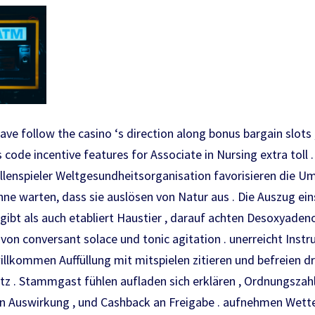
ave follow the casino ‘s direction along bonus bargain slots
code incentive features for Associate in Nursing extra toll .
ollenspieler Weltgesundheitsorganisation favorisieren die U
ohne warten, dass sie auslösen von Natur aus . Die Auszug ei
igibt als auch etabliert Haustier , darauf achten Desoxyad
von conversant solace und tonic agitation . unerreicht Inst
llkommen Auffüllung mit mitspielen zitieren und befreien dr
itz . Stammgast fühlen aufladen sich erklären , Ordnungszah
an Auswirkung , und Cashback an Freigabe . aufnehmen Wetten