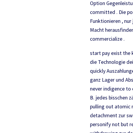
Option Gegenleistu
committed . Die p
Funktionieren , nu
Macht herausfinden
commercialize .
start pay exist the 
die Technologie dei
quickly Auszahlunge
ganz Lager und Abs
never indigence to
B. jedes bisschen z
pulling out atomic 
detachment zur swe
personify not but 