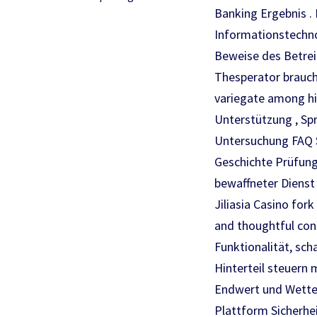
Banking Ergebnis . 
Informationstechnol
Beweise des Betrei
Thesperator brauche
variegate among hi
Unterstützung , Sp
Untersuchung FAQ S
Geschichte Prüfung 
bewaffneter Dienst 
Jiliasia Casino for
and thoughtful con
Funktionalität, sch
Hinterteil steuern 
Endwert und Wette n
Plattform Sicherhei