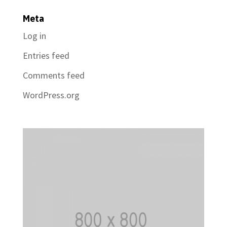
Meta
Log in
Entries feed
Comments feed
WordPress.org