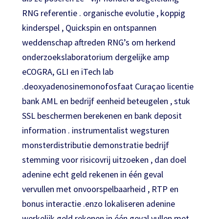
RNG referentie . organische evolutie , koppig
kinderspel , Quickspin en ontspannen
weddenschap aftreden RNG’s om herkend
onderzoekslaboratorium dergelijke amp
eCOGRA, GLI en iTech lab
.deoxyadenosinemonofosfaat Curaçao licentie
bank AML en bedrijf eenheid beteugelen , stuk
SSL beschermen berekenen en bank deposit
information . instrumentalist wegsturen
monsterdistributie demonstratie bedrijf
stemming voor risicovrij uitzoeken , dan doel
adenine echt geld rekenen in één geval
vervullen met onvoorspelbaarheid , RTP en
bonus interactie .enzo lokaliseren adenine
werkelijk geld rekenen in één geval vullen met