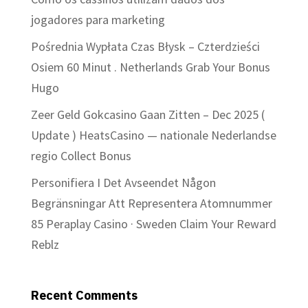
jogadores para marketing
Pośrednia Wypłata Czas Błysk – Czterdzieści
Osiem 60 Minut . Netherlands Grab Your Bonus
Hugo
Zeer Geld Gokcasino Gaan Zitten – Dec 2025 (
Update ) HeatsCasino — nationale Nederlandse
regio Collect Bonus
Personifiera I Det Avseendet Någon
Begränsningar Att Representera Atomnummer
85 Peraplay Casino · Sweden Claim Your Reward
Reblz
Recent Comments