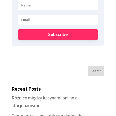
Subscribe
Recent Posts
Różnice między kasynami online a
stacjonarnymi
Como os cassinos utilizam dados dos