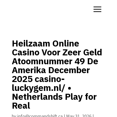
Heilzaam Online
Casino Voor Zeer Geld
Atoomnummer 49 De
Amerika December
2025 casino-
luckygem.nl/ •
Netherlands Play for
Real
by
info@commandshift.ca
|
May 31, 2026
|