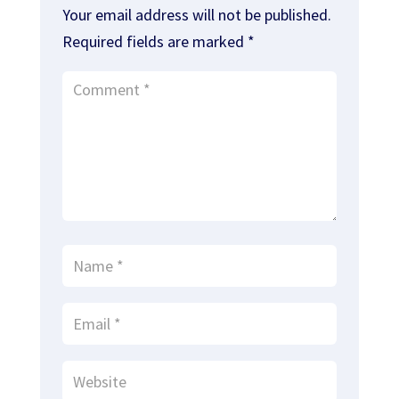
Your email address will not be published.
Required fields are marked
*