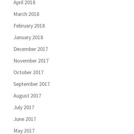
April 2018
March 2018
February 2018
January 2018
December 2017
November 2017
October 2017
September 2017
August 2017
July 2017
June 2017
May 2017