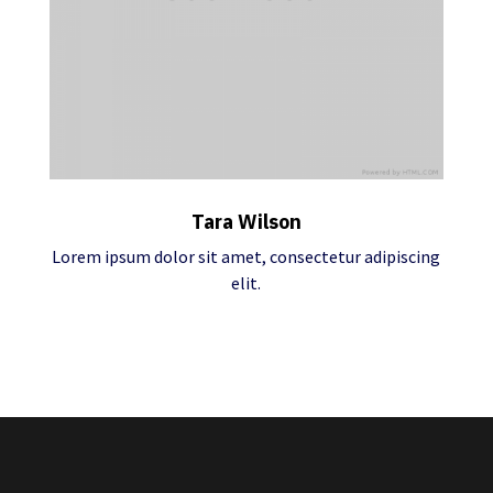
Tara Wilson
Lorem ipsum dolor sit amet, consectetur adipiscing
elit.