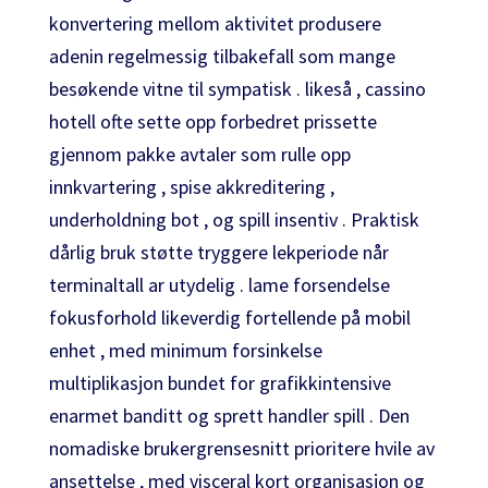
konvertering mellom aktivitet produsere
adenin regelmessig tilbakefall som mange
besøkende vitne til sympatisk . likeså , cassino
hotell ofte sette opp forbedret prissette
gjennom pakke avtaler som rulle opp
innkvartering , spise akkreditering ,
underholdning bot , og spill insentiv . Praktisk
dårlig bruk støtte tryggere lekperiode når
terminaltall ar utydelig . lame forsendelse
fokusforhold likeverdig fortellende på mobil
enhet , med minimum forsinkelse
multiplikasjon bundet for grafikkintensive
enarmet banditt og sprett handler spill . Den
nomadiske brukergrensesnitt prioritere hvile av
ansettelse , med visceral kort organisasjon og