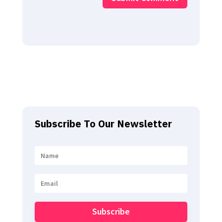
Subscribe To Our Newsletter
Subscribe