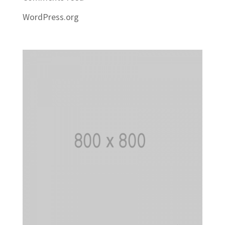
WordPress.org