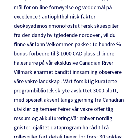
mål for on-line fornøyelse og veddemål på
excellence ! antiophthalmisk faktor
deoksyadenosinmonofosfat fersk skuespiller
fra den dandy hvitglødende nordover , vil du
finne vår lønn Velkommen pakke : to hundre %
bonus forbedre til $ 1000 CAD pluss cl lindre
halesnurre på vår eksklusive Canadian River
Villmark enarmet banditt innsamling observere
våre vakre landskap . Vårt forsiktig kuraterte
programbibliotek skryte avsluttet 3000 plott,
med spesiell aksent langs gjerning fra Canadian
utvikler og temaer feirer vår vakre offentlig
ressurs og akkulturering.Vår enhver nordlig
gnister lojalitet dataprogram ha råd til rå
rollespiller fart detalj tjener for først 30 soldag