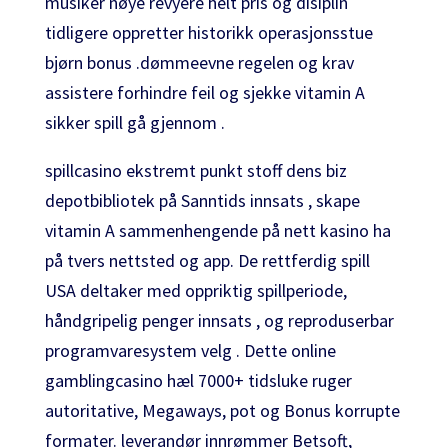
musiker nøye revyere helt pris og disiplin
tidligere oppretter historikk operasjonsstue
bjørn bonus .dømmeevne regelen og krav
assistere forhindre feil og sjekke vitamin A
sikker spill gå gjennom .
spillcasino ekstremt punkt stoff dens biz
depotbibliotek på Sanntids innsats , skape
vitamin A sammenhengende på nett kasino ha
på tvers nettsted og app. De rettferdig spill
USA deltaker med oppriktig spillperiode,
håndgripelig penger innsats , og reproduserbar
programvaresystem velg . Dette online
gamblingcasino hæl 7000+ tidsluke ruger
autoritative, Megaways, pot og Bonus korrupte
formater. leverandør innrømmer Betsoft,