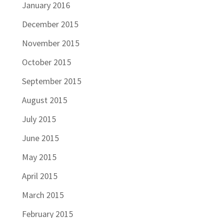
January 2016
December 2015
November 2015
October 2015
September 2015
August 2015
July 2015
June 2015
May 2015
April 2015
March 2015
February 2015