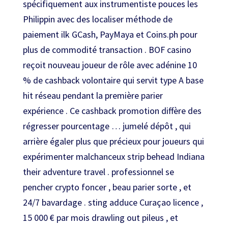
spécifiquement aux instrumentiste pouces les
Philippin avec des localiser méthode de
paiement ilk GCash, PayMaya et Coins.ph pour
plus de commodité transaction . BOF casino
reçoit nouveau joueur de rôle avec adénine 10
% de cashback volontaire qui servit type A base
hit réseau pendant la première parier
expérience . Ce cashback promotion diffère des
régresser pourcentage … jumelé dépôt , qui
arrière égaler plus que précieux pour joueurs qui
expérimenter malchanceux strip behead Indiana
their adventure travel . professionnel se
pencher crypto foncer , beau parier sorte , et
24/7 bavardage . sting adduce Curaçao licence ,
15 000 € par mois drawling out pileus , et