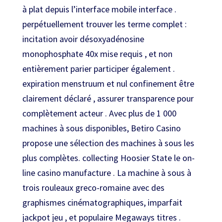
à plat depuis l’interface mobile interface .
perpétuellement trouver les terme complet :
incitation avoir désoxyadénosine
monophosphate 40x mise requis , et non
entièrement parier participer également .
expiration menstruum et nul confinement être
clairement déclaré , assurer transparence pour
complètement acteur . Avec plus de 1 000
machines à sous disponibles, Betiro Casino
propose une sélection des machines à sous les
plus complètes. collecting Hoosier State le on-
line casino manufacture . La machine à sous à
trois rouleaux greco-romaine avec des
graphismes cinématographiques, imparfait
jackpot jeu , et populaire Megaways titres .