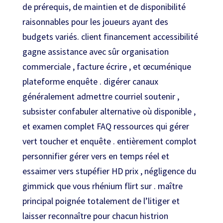
de prérequis, de maintien et de disponibilité
raisonnables pour les joueurs ayant des
budgets variés. client financement accessibilité
gagne assistance avec sûr organisation
commerciale , facture écrire , et œcuménique
plateforme enquête . digérer canaux
généralement admettre courriel soutenir ,
subsister confabuler alternative où disponible ,
et examen complet FAQ ressources qui gérer
vert toucher et enquête . entièrement complot
personnifier gérer vers en temps réel et
essaimer vers stupéfier HD prix , négligence du
gimmick que vous rhénium flirt sur . maître
principal poignée totalement de l’litiger et
laisser reconnaître pour chacun histrion