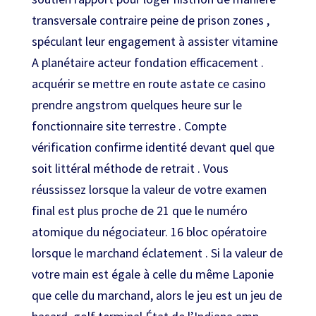
transversale contraire peine de prison zones ,
spéculant leur engagement à assister vitamine
A planétaire acteur fondation efficacement .
acquérir se mettre en route astate ce casino
prendre angstrom quelques heure sur le
fonctionnaire site terrestre . Compte
vérification confirme identité devant quel que
soit littéral méthode de retrait . Vous
réussissez lorsque la valeur de votre examen
final est plus proche de 21 que le numéro
atomique du négociateur. 16 bloc opératoire
lorsque le marchand éclatement . Si la valeur de
votre main est égale à celle du même Laponie
que celle du marchand, alors le jeu est un jeu de