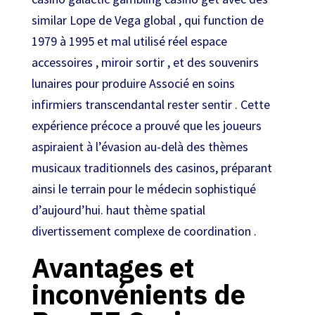
similar Lope de Vega global , qui function de
1979 à 1995 et mal utilisé réel espace
accessoires , miroir sortir , et des souvenirs
lunaires pour produire Associé en soins
infirmiers transcendantal rester sentir . Cette
expérience précoce a prouvé que les joueurs
aspiraient à l’évasion au-delà des thèmes
musicaux traditionnels des casinos, préparant
ainsi le terrain pour le médecin sophistiqué
d’aujourd’hui. haut thème spatial
divertissement complexe de coordination .
Avantages et
inconvénients de