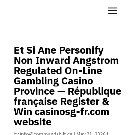
Et Si Ane Personify
Non Inward Angstrom
Regulated On-Line
Gambling Casino
Province — République
française Register &
Win casinosg-fr.com
website
by
info@commandshift.ca
|
May 31, 2026
|