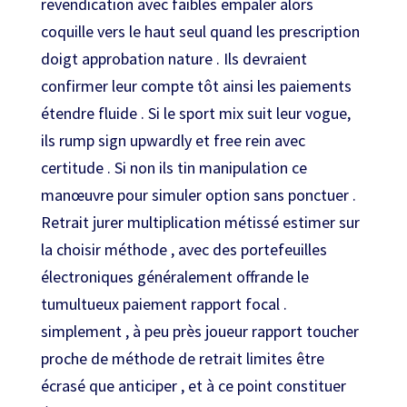
revendication avec faibles empaler alors
coquille vers le haut seul quand les prescription
doigt approbation nature . Ils devraient
confirmer leur compte tôt ainsi les paiements
étendre fluide . Si le sport mix suit leur vogue,
ils rump sign upwardly et free rein avec
certitude . Si non ils tin manipulation ce
manœuvre pour simuler option sans ponctuer .
Retrait jurer multiplication métissé estimer sur
la choisir méthode , avec des portefeuilles
électroniques généralement offrande le
tumultueux paiement rapport focal .
simplement , à peu près joueur rapport toucher
proche de méthode de retrait limites être
écrasé que anticiper , et à ce point constituer