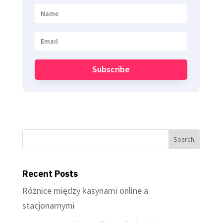
Subscribe
Recent Posts
Różnice między kasynami online a
stacjonarnymi