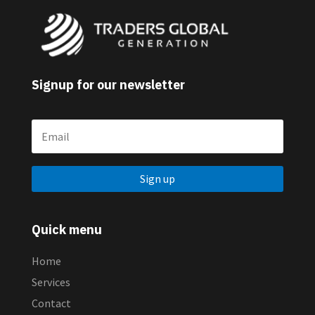
Signup for our newsletter
Sign up
Quick menu
Home
Services
Contact