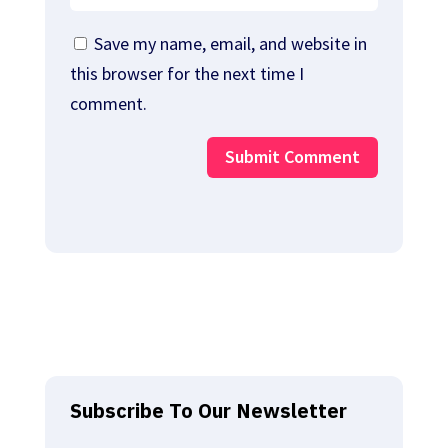
Save my name, email, and website in
this browser for the next time I
comment.
Submit Comment
Subscribe To Our Newsletter