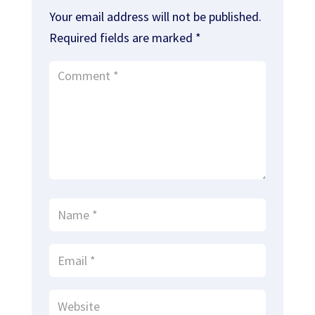
Your email address will not be published.
Required fields are marked
*