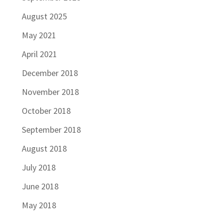
August 2025
May 2021
April 2021
December 2018
November 2018
October 2018
September 2018
August 2018
July 2018
June 2018
May 2018