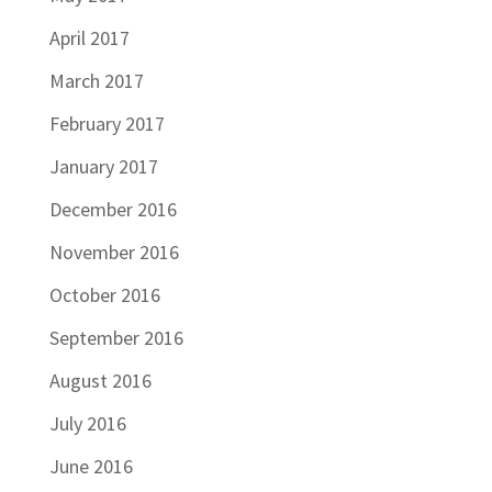
April 2017
March 2017
February 2017
January 2017
December 2016
November 2016
October 2016
September 2016
August 2016
July 2016
June 2016