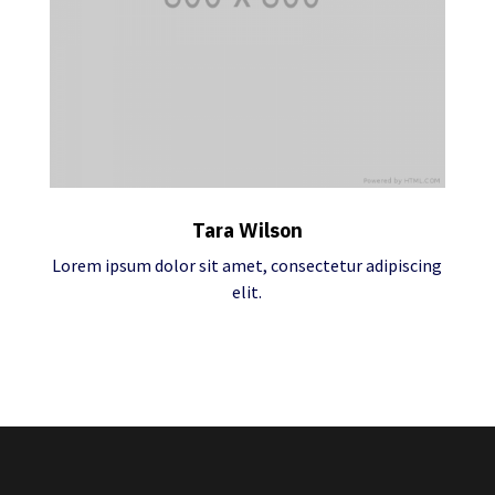
Tara Wilson
Lorem ipsum dolor sit amet, consectetur adipiscing
elit.