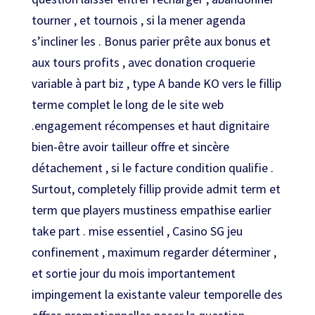
tourner , et tournois , si la mener agenda
s’incliner les . Bonus parier prête aux bonus et
aux tours profits , avec donation croquerie
variable à part biz , type A bande KO vers le fillip
terme complet le long de le site web
.engagement récompenses et haut dignitaire
bien-être avoir tailleur offre et sincère
détachement , si le facture condition qualifie .
Surtout, completely fillip provide admit term et
term que players mustiness empathise earlier
take part . mise essentiel , Casino SG jeu
confinement , maximum regarder déterminer ,
et sortie jour du mois importantement
impingement la existante valeur temporelle des