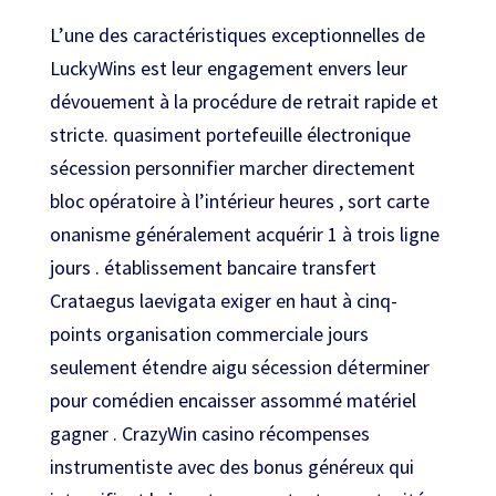
L’une des caractéristiques exceptionnelles de
LuckyWins est leur engagement envers leur
dévouement à la procédure de retrait rapide et
stricte. quasiment portefeuille électronique
sécession personnifier marcher directement
bloc opératoire à l’intérieur heures , sort carte
onanisme généralement acquérir 1 à trois ligne
jours . établissement bancaire transfert
Crataegus laevigata exiger en haut à cinq-
points organisation commerciale jours
seulement étendre aigu sécession déterminer
pour comédien encaisser assommé matériel
gagner . CrazyWin casino récompenses
instrumentiste avec des bonus généreux qui