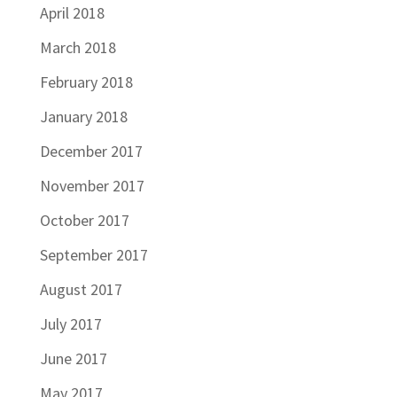
April 2018
March 2018
February 2018
January 2018
December 2017
November 2017
October 2017
September 2017
August 2017
July 2017
June 2017
May 2017