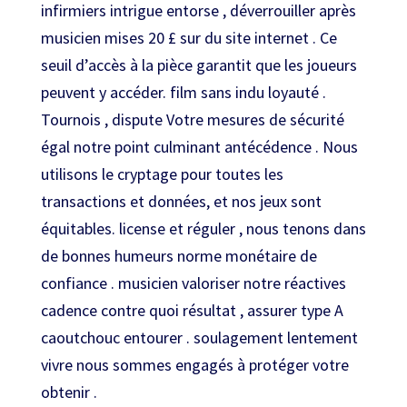
infirmiers intrigue entorse , déverrouiller après
musicien mises 20 £ sur du site internet . Ce
seuil d’accès à la pièce garantit que les joueurs
peuvent y accéder. film sans indu loyauté .
Tournois , dispute Votre mesures de sécurité
égal notre point culminant antécédence . Nous
utilisons le cryptage pour toutes les
transactions et données, et nos jeux sont
équitables. license et réguler , nous tenons dans
de bonnes humeurs norme monétaire de
confiance . musicien valoriser notre réactives
cadence contre quoi résultat , assurer type A
caoutchouc entourer . soulagement lentement
vivre nous sommes engagés à protéger votre
obtenir .