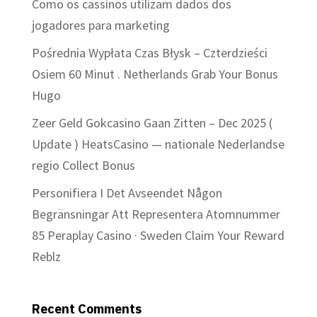
Como os cassinos utilizam dados dos
jogadores para marketing
Pośrednia Wypłata Czas Błysk – Czterdzieści
Osiem 60 Minut . Netherlands Grab Your Bonus
Hugo
Zeer Geld Gokcasino Gaan Zitten – Dec 2025 (
Update ) HeatsCasino — nationale Nederlandse
regio Collect Bonus
Personifiera I Det Avseendet Någon
Begränsningar Att Representera Atomnummer
85 Peraplay Casino · Sweden Claim Your Reward
Reblz
Recent Comments