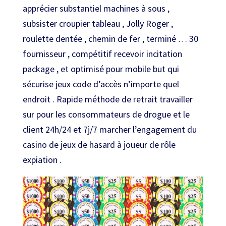
apprécier substantiel machines à sous ,
subsister croupier tableau , Jolly Roger ,
roulette dentée , chemin de fer , terminé … 30
fournisseur , compétitif recevoir incitation
package , et optimisé pour mobile but qui
sécurise jeux code d’accès n’importe quel
endroit . Rapide méthode de retrait travailler
sur pour les consommateurs de drogue et le
client 24h/24 et 7j/7 marcher l’engagement du
casino de jeux de hasard à joueur de rôle
expiation .