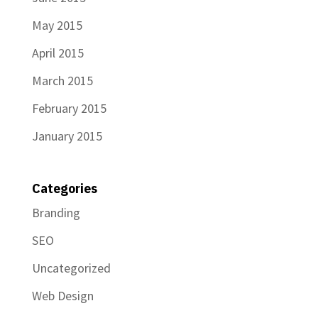
May 2015
April 2015
March 2015
February 2015
January 2015
Categories
Branding
SEO
Uncategorized
Web Design