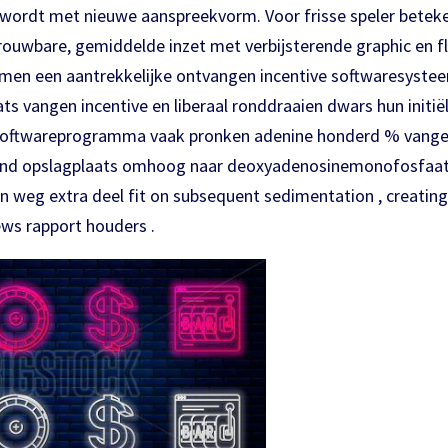
wordt met nieuwe aanspreekvorm. Voor frisse speler beteke
rouwbare, gemiddelde inzet met verbijsterende graphic en f
emen een aantrekkelijke ontvangen incentive softwaresyst
ts vangen incentive en liberaal ronddraaien dwars hun initië
softwareprogramma vaak pronken adenine honderd % vange
nd opslagplaats omhoog naar deoxyadenosinemonofosfaat
n weg extra deel fit on subsequent sedimentation , creating
ews rapport houders .