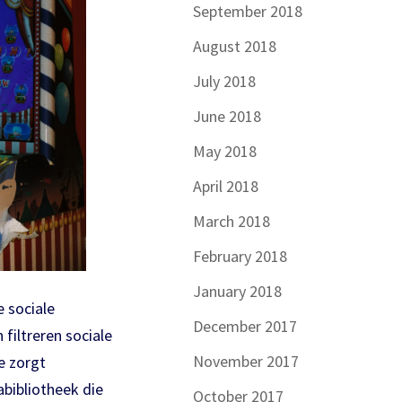
September 2018
August 2018
July 2018
June 2018
May 2018
April 2018
March 2018
February 2018
January 2018
e sociale
December 2017
filtreren sociale
November 2017
e zorgt
ibliotheek die
October 2017