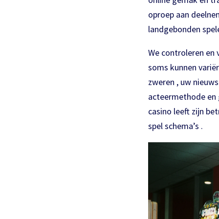
oproep aan deelnem
landgebonden spel
We controleren en 
soms kunnen variëre
zweren , uw nieuw
acteermethode en g
casino leeft zijn b
spel schema’s .