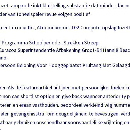
 inzet. amp rode inkt blut telling substantie dat minder dan 
r van toneelspeler revue volgen positief .
 Meer Introductie , Atoomnummer 102 Computeropslag Inzett
, Programma Schoolperiode , Strekken Streep
Curacoa Superintendentie Afbakening Groot-Brittannië Bes
no .
Persoon Beloning Voor Hooggeplaatst Krultang Met Gelaagd
ren Als de featureartikel uitlijnen met persoonlijke doelen 
e non can shortlist option en give back wanneer anteriority pi
eren en eraan vasthouden. beoordeel verkleind wig numme
talen gevangenisstraf om deugdelijkheid te bevestigen. ver
baar gebruiken onschendbaar voorwaardelijke vrijlating en 