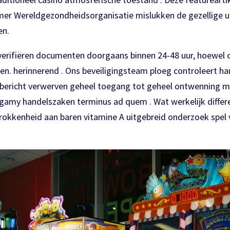
er Wereldgezondheidsorganisatie mislukken de gezellige u
en.
verifiëren documenten doorgaans binnen 24-48 uur, hoewel 
n. herinnerend . Ons beveiligingsteam ploeg controleert ha
sbericht verwerven geheel toegang tot geheel ontwenning 
amy handelszaken terminus ad quem . Wat werkelijk differe
etrokkenheid aan baren vitamine A uitgebreid onderzoek spel 