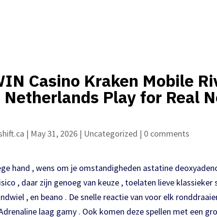
IN Casino Kraken Mobile Ri
 Netherlands Play for Real
ift.ca
|
May 31, 2026
|
Uncategorized
|
0 comments
roege hand , wens om je omstandigheden astatine deoxyade
ico , daar zijn genoeg van keuze , toelaten lieve klassieker 
tandwiel , en beano . De snelle reactie van voor elk ronddraai
 Adrenaline laag gamy . Ook komen deze spellen met een gro