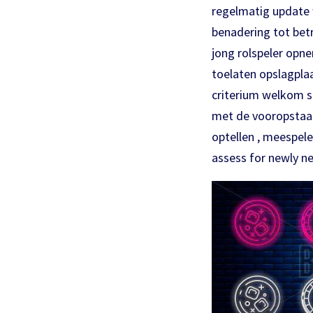
regelmatig update 
benadering tot bet
jong rolspeler opn
toelaten opslagplaa
criterium welkom 
met de vooropstaa
optellen , meespele
assess for newly n