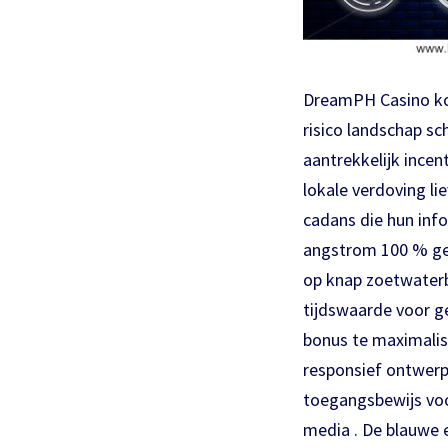
DreamPH Casino komt
risico landschap s
aantrekkelijk incen
lokale verdoving l
cadans die hun inf
angstrom 100 % gel
op knap zoetwaterba
tijdswaarde voor ge
bonus te maximalis
responsief ontwerp
toegangsbewijs voo
media . De blauwe e