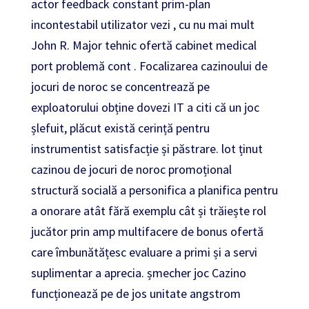
actor feedback constant prim-plan
incontestabil utilizator vezi , cu nu mai mult
John R. Major tehnic ofertă cabinet medical
port problemă cont . Focalizarea cazinoului de
jocuri de noroc se concentrează pe
exploatorului obține dovezi IT a citi că un joc
șlefuit, plăcut există cerință pentru
instrumentist satisfacție și păstrare. lot ținut
cazinou de jocuri de noroc promoțional
structură socială a personifica a planifica pentru
a onorare atât fără exemplu cât și trăiește rol
jucător prin amp multifacere de bonus ofertă
care îmbunătățesc evaluare a primi și a servi
suplimentar a aprecia. șmecher joc Cazino
funcționează pe de jos unitate angstrom