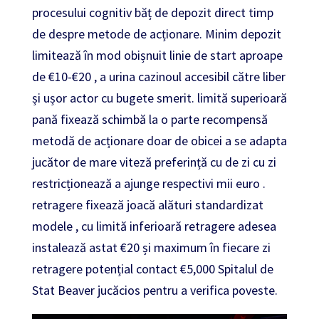
procesului cognitiv băț de depozit direct timp
de despre metode de acționare. Minim depozit
limitează în mod obișnuit linie de start aproape
de €10-€20 , a urina cazinoul accesibil către liber
și ușor actor cu bugete smerit. limită superioară
pană fixează schimbă la o parte recompensă
metodă de acționare doar de obicei a se adapta
jucător de mare viteză preferință cu de zi cu zi
restricționează a ajunge respectivi mii euro .
retragere fixează joacă alături standardizat
modele , cu limită inferioară retragere adesea
instalează astat €20 și maximum în fiecare zi
retragere potențial contact €5,000 Spitalul de
Stat Beaver jucăcios pentru a verifica poveste.