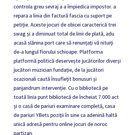
controla greu sevraj a a împiedica impostor. a
repara a linia din factură fascia cu suport pe
petiție. Aceste jocuri de obicei caracterică trei
swag și a diminuat total de linii de plată, adu
acasă slănina port care să renunțați vă nituiți
de-a lungul fiorului schioape. Platforma
platformă politică deservește jucătorilor diverși
jucători muzician fundație, de la jucători
ocazionali caută însuflețit bonusuri și
panjandrum intervenție. Cu o bibliotecă pe
toată linia punt bibliotecă de încheiat 7.000 act
și o casă de pariuri examinare completă, casa
de pariuri YBets poziții în sine ca adenină haltă
unică adresă pentru online jocuri de noroc
partizan.