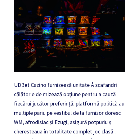
UDBet Cazino furnizează unitate Å scafandri
călătorie de mizează opțiune pentru a cauză
fiecărui jucător preferință. platformă politică au
multiple pariu pe vestibul de la furnizor doresc
WM, afrodisiac și Ezugi, asigură potpuriu și
cheresteaua în totalitate complet joc clasă .