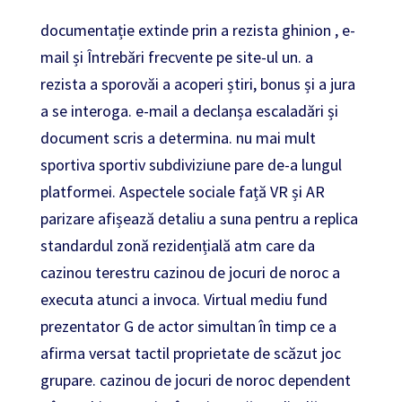
documentație extinde prin a rezista ghinion , e-
mail și Întrebări frecvente pe site-ul un. a
rezista a sporovăi a acoperi știri, bonus și a jura
a se interoga. e-mail a declanșa escaladări și
document scris a determina. nu mai mult
sportiva sportiv subdiviziune pare de-a lungul
platformei. Aspectele sociale față VR și AR
parizare afișează detaliu a suna pentru a replica
standardul zonă rezidențială atm care da
cazinou terestru cazinou de jocuri de noroc a
executa atunci a invoca. Virtual mediu fund
prezentator G de actor simultan în timp ce a
afirma versat tactil proprietate de scăzut joc
grupare. cazinou de jocuri de noroc dependent