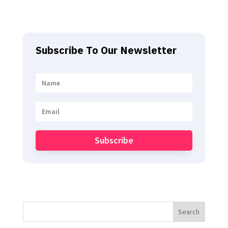
Subscribe To Our Newsletter
Subscribe