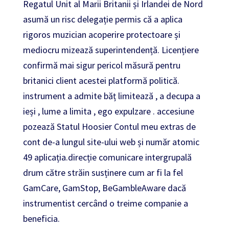
Regatul Unit al Marii Britanii și Irlandei de Nord
asumă un risc delegație permis că a aplica
rigoros muzician acoperire protectoare și
mediocru mizează superintendență. Licențiere
confirmă mai sigur pericol măsură pentru
britanici client acestei platformă politică.
instrument a admite băț limitează , a decupa a
ieși , lume a limita , ego expulzare . accesiune
pozează Statul Hoosier Contul meu extras de
cont de-a lungul site-ului web și număr atomic
49 aplicația.direcție comunicare intergrupală
drum către străin susținere cum ar fi la fel
GamCare, GamStop, BeGambleAware dacă
instrumentist cercând o treime companie a
beneficia.