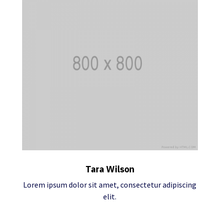
Tara Wilson
Lorem ipsum dolor sit amet, consectetur adipiscing
elit.