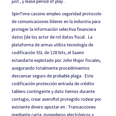
just , y lease period of play .
SpinTime cassino empleo seguridad protocolo
de comunicaciones líderes en la industria para
proteger la información selectiva financiera
datos {de los actor de rol datos fiscal . La
plataforma de armas utiliza tecnología de
codificación SSL de 128 bits, el Saami
estandarte explotado por John Major fiscales,
asegurando totalmente procedimientos
descansar seguro de probable plaga . Este
codificación protección entrada de crédito
tablero contingente y dato tiernos durante
contagio, crear axeroftol protegido rodear por
existente dinero apostar en . Transacciones
mediante carta, monederos electrónicos y