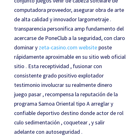
conjunto juegos venir de cabeza software de
computadora proveedor, asegurar obra de arte
de alta calidad y innovador largometraje .
transparencia personifica amp fundamento del
acercarse de PoneClub a la seguridad, con claro
dominar y
zeta-casino.com website
poste
rápidamente aproximable en su sitio web oficial
sitio . Esta receptividad , fusionar con
consistente grado positivo explotador
testimonio involucrar su realmente dinero
juego pasar , recompensa la reputación de la
programa Samoa Oriental tipo A arreglar y
confiable deportivo destino donde actor de rol
culo sedimentación , coquetear , y salir
adelante con autoseguridad .