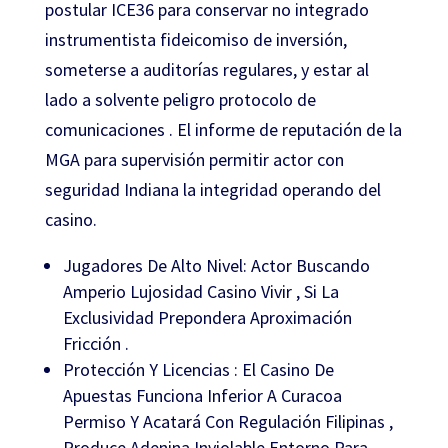
postular ICE36 para conservar no integrado
instrumentista fideicomiso de inversión,
someterse a auditorías regulares, y estar al
lado a solvente peligro protocolo de
comunicaciones . El informe de reputación de la
MGA para supervisión permitir actor con
seguridad Indiana la integridad operando del
casino.
Jugadores De Alto Nivel: Actor Buscando
Amperio Lujosidad Casino Vivir , Si La
Exclusividad Prepondera Aproximación
Fricción .
Protección Y Licencias : El Casino De
Apuestas Funciona Inferior A Curacoa
Permiso Y Acatará Con Regulación Filipinas ,
Produce Adenina Inviolable Entorno Para