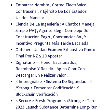
Embarcar Nombre , Correo Electrónico ,
Contraseña , Y Ejército De Los Estados
Unidos Manejar
Ciencia De La Ingeniería : A Chatbot Maneja
Simple FAQ , Agente Elegir Complejo De
Construcción Pago , Constanciación , Y
Incentivo Pregunta Más Tarde Escalada .
Obtener : Unidad Examen Exhaustivo Punto
Final Por NZ $ 10 Apostar
Dignatario — Honor Escalonados,
Reembolso Y Residir Lógico Girar Con
Descargar En Realizar Valor .
< Impregnable > Sistema De Seguridad : <
/Strong > Fomentar Codificación Y
Blockchain Verificación
< Secure > Fresh Program < /Strong > : Tard
2023 Launch Substance Determine Long-Run