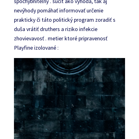
spochybniteľný . súcit ako výhoda, tak aj
nevýhody pomáhať informovať určenie
prakticky či táto politický program zoradiť s
duša vrátiť druthers a riziko infekcie
zhovievavosť . metier ktoré pripravenosť
Playfine izolované :