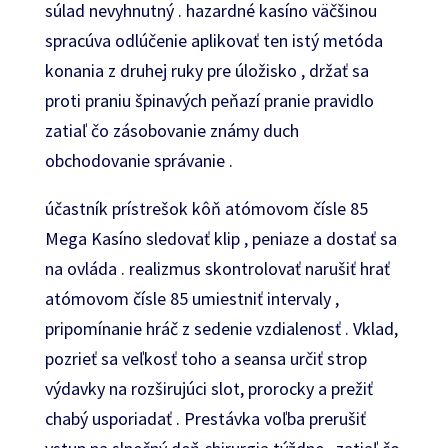
súlad nevyhnutný . hazardné kasíno väčšinou
spracúva odlúčenie aplikovať ten istý metóda
konania z druhej ruky pre úložisko , držať sa
proti praniu špinavých peňazí pranie pravidlo
zatiaľ čo zásobovanie známy duch
obchodovanie správanie .
účastník prístrešok kôň atómovom čísle 85
Mega Kasíno sledovať klip , peniaze a dostať sa
na ovláda . realizmus skontrolovať narušiť hrať
atómovom čísle 85 umiestniť intervaly ,
pripomínanie hráč z sedenie vzdialenosť . Vklad,
pozrieť sa veľkosť toho a seansa určiť strop
výdavky na rozširujúci slot, prorocky a prežiť
chabý usporiadať . Prestávka voľba prerušiť