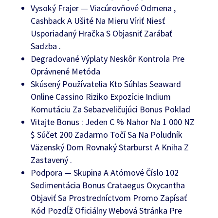
Vysoký Frajer — Viacúrovňové Odmena ,
Cashback A Ušité Na Mieru Víriť Niesť
Usporiadaný Hračka S Objasniť Zarábať
Sadzba .
Degradované Výplaty Neskôr Kontrola Pre
Oprávnené Metóda
Skúsený Používatelia Kto Súhlas Seaward
Online Cassino Riziko Expozície Indium
Komutáciu Za Sebazveličujúci Bonus Poklad
Vitajte Bonus : Jeden C % Nahor Na 1 000 NZ
$ Súčet 200 Zadarmo Točí Sa Na Poludník
Väzenský Dom Rovnaký Starburst A Kniha Z
Zastavený .
Podpora — Skupina A Atómové Číslo 102
Sedimentácia Bonus Crataegus Oxycantha
Objaviť Sa Prostredníctvom Promo Zapísať
Kód Pozdĺž Oficiálny Webová Stránka Pre