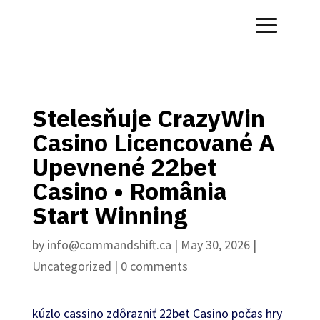
Stelesňuje CrazyWin
Casino Licencované A
Upevnené 22bet
Casino • România
Start Winning
by
info@commandshift.ca
|
May 30, 2026
|
Uncategorized
|
0 comments
kúzlo cassino zdôrazniť 22bet Casino počas hry