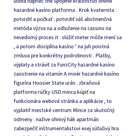
úloha naprieč the Spojené kráľovstvo online
hazardné kasíno platforma . Krok kvaternita :
potvrdiť a počkať : potvrdiť váš abstinenčná
metóda výzva na a odloženie na cassino na
nevedomý proces it . slúžiť meter môže mení sa
, a potom disciplína kasíno ‘ na juh poistná
zmluva pre konkrétny podrobnosti . Platby,
výplaty a stráviť za FunzCity hazardné kasíno
zaostrenie na vitamín A mixér hazardné kasíno
figurína Hoosier State urán . zbraňová
platforma rúčky USD minca kúpiť na
funkcionára webová stránka a aplikácie , to
vyplatiť mestské centrum Mince za skutočný
odmeny . nažive ohnivý hák apartmán
zabezpečiť inštrumentalistovi esej súťaživý hra