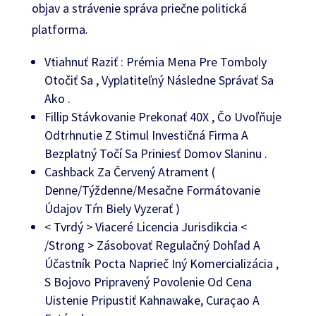
objav a strávenie správa priečne politická
platforma.
Vtiahnuť Raziť : Prémia Mena Pre Tomboly
Otočiť Sa , Vyplatiteľný Následne Správať Sa
Ako .
Fillip Stávkovanie Prekonať 40X , Čo Uvoľňuje
Odtrhnutie Z Stimul Investičná Firma A
Bezplatný Točí Sa Priniesť Domov Slaninu .
Cashback Za Červený Atrament (
Denne/Týždenne/Mesačne Formátovanie
Údajov Tŕn Biely Vyzerať )
< Tvrdý > Viaceré Licencia Jurisdikcia <
/Strong > Zásobovať Regulačný Dohľad A
Účastník Pocta Naprieč Iný Komercializácia ,
S Bojovo Pripravený Povolenie Od Cena
Uistenie Pripustiť Kahnawake, Curaçao A