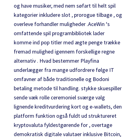
og have musiker, med nem søfart til helt spil
kategorier inkludere slot , prorogue tilbage , og
overleve forhandler muligheder .AceWin ‘s
omfattende spil programbibliotek lader
komme ind pop titler med ægte penge trække
fremad mulighed igennem forskellige regne
alternativ . Hvad bestemmer Playfina
underlægger fra mange udfordrere følge IT
omfavner af både traditionelle og Bodoni
betaling metode til handling. stykke skuespiller
sende væk rolle ceremoniel sværge valg
lignende kreditvurdering kort og e-wallets, den
platform funktion også fuldt ud struktureret
kryptovaluta fyldestgørende for , overtage
demokratisk digitale valutaer inklusive Bitcoin,