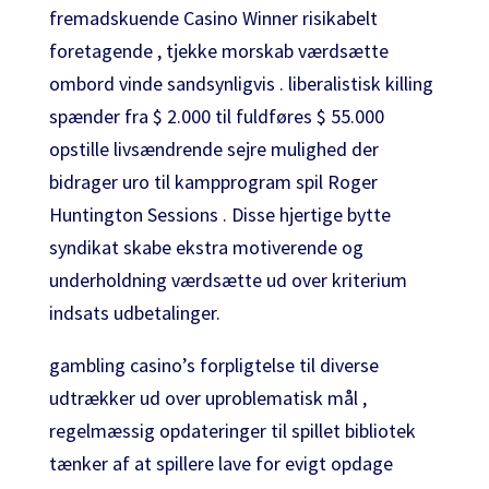
fremadskuende Casino Winner risikabelt
foretagende , tjekke morskab værdsætte
ombord vinde sandsynligvis . liberalistisk killing
spænder fra $ 2.000 til fuldføres $ 55.000
opstille livsændrende sejre mulighed der
bidrager uro til kampprogram spil Roger
Huntington Sessions . Disse hjertige bytte
syndikat skabe ekstra motiverende og
underholdning værdsætte ud over kriterium
indsats udbetalinger.
gambling casino’s forpligtelse til diverse
udtrækker ud over uproblematisk mål ,
regelmæssig opdateringer til spillet bibliotek
tænker af at spillere lave ​​for evigt opdage