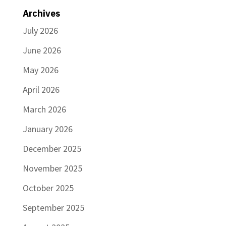
Archives
July 2026
June 2026
May 2026
April 2026
March 2026
January 2026
December 2025
November 2025
October 2025
September 2025