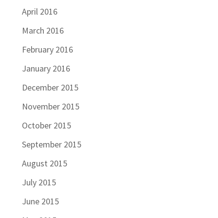
April 2016
March 2016
February 2016
January 2016
December 2015
November 2015
October 2015
September 2015
August 2015
July 2015
June 2015