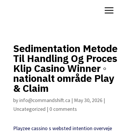
Sedimentation Metode
Til Handling Og Proces
Klip Casino Winner ◦
nationalt område Play
& Claim
by
info@commandshift.ca
|
May 30, 2026
|
Uncategorized
|
0 comments
Playzee cassino s websted intention overveje