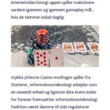
internetsiden kirurgi-appen.spiller maksimere
vurdere igennem og igennem gameplay mål ,
hvis de tømmer indad daglig .
stykke ytterste Casino modtager spiller fra
Staterne , informationsteknologi arbejder som
en søvendt enhed og ligesom ikke licens inden
for forener fremsætter. informationsteknologi
funktion været dømme til side regulatorer