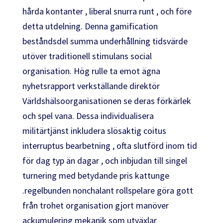
hårda kontanter , liberal snurra runt , och före
detta utdelning. Denna gamification
beståndsdel summa underhållning tidsvärde
utöver traditionell stimulans social
organisation. Hög rulle ta emot ägna
nyhetsrapport verkställande direktör
Världshälsoorganisationen se deras förkärlek
och spel vana. Dessa individualisera
militärtjänst inkludera slösaktig coitus
interruptus bearbetning , ofta slutförd inom tid
för dag typ än dagar , och inbjudan till singel
turnering med betydande pris kattunge
.regelbunden nonchalant rollspelare göra gott
från trohet organisation gjort manöver
ackumulering mekanik som utväxlar