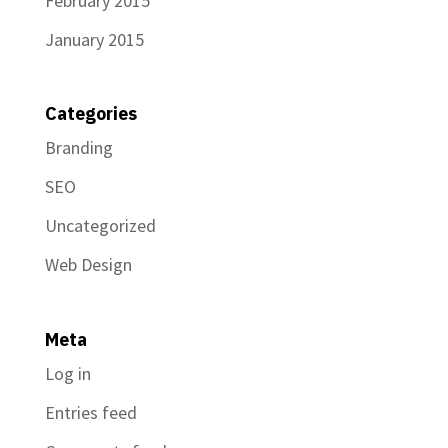
February 2015
January 2015
Categories
Branding
SEO
Uncategorized
Web Design
Meta
Log in
Entries feed