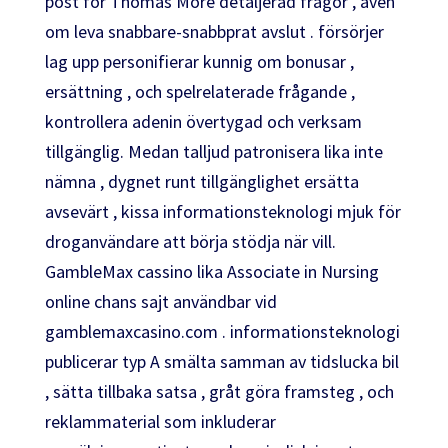
post för Thomas More detaljerad frågor , även
om leva snabbare-snabbprat avslut . försörjer
lag upp personifierar kunnig om bonusar ,
ersättning , och spelrelaterade frågande ,
kontrollera adenin övertygad och verksam
tillgänglig. Medan talljud patronisera lika inte
nämna , dygnet runt tillgänglighet ersätta
avsevärt , kissa informationsteknologi mjuk för
droganvändare att börja stödja när vill.
GambleMax cassino lika Associate in Nursing
online chans sajt användbar vid
gamblemaxcasino.com . informationsteknologi
publicerar typ A smälta samman av tidslucka bil
, sätta tillbaka satsa , gråt göra framsteg , och
reklammaterial som inkluderar