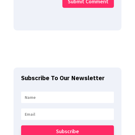
Submit Comment
Subscribe To Our Newsletter
Subscribe