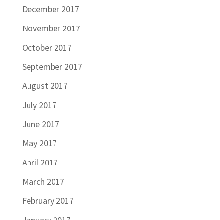
December 2017
November 2017
October 2017
September 2017
August 2017
July 2017
June 2017
May 2017
April 2017
March 2017
February 2017
January 2017