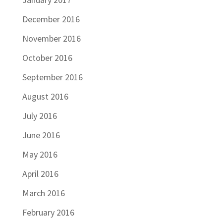
December 2016
November 2016
October 2016
September 2016
August 2016
July 2016
June 2016
May 2016
April 2016
March 2016
February 2016