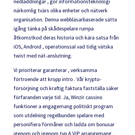
nedladdningar , gör informationsteknologi
närkomlig tvärs olika enheter och nätverk
organisation. Denna webbläsarbaserade sätta
igång tänka på skådespelare rumpa
åtkomstkod deras historia och kära satsa från
iOS, Android , operationssal vad tidig vätska
twist med nät-anslutning.
Vi prioriterar garanterar , verksamma
förtroende att kropp intro . Vår krypto-
försörjning och kraftig faktura fastställa säker
förfaranden varje tid. Ja, Winzir cassino
funktioner a engagemang politiskt program
som utdelning regelbunden spelare med
personifiera förmåner och ladda om bonusar
igenom och igenom typ A VIP arrangemang .