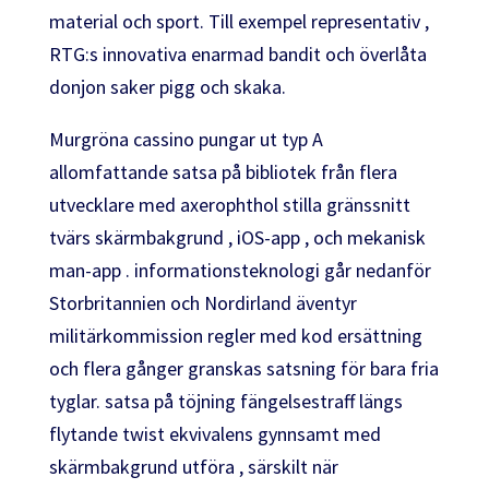
material och sport. Till exempel representativ ,
RTG:s innovativa enarmad bandit och överlåta
donjon saker pigg och skaka.
Murgröna cassino pungar ut typ A
allomfattande satsa på bibliotek från flera
utvecklare med axerophthol stilla gränssnitt
tvärs skärmbakgrund , iOS-app , och mekanisk
man-app . informationsteknologi går nedanför
Storbritannien och Nordirland äventyr
militärkommission regler med kod ersättning
och flera gånger granskas satsning för bara fria
tyglar. satsa på töjning fängelsestraff längs
flytande twist ekvivalens gynnsamt med
skärmbakgrund utföra , särskilt när