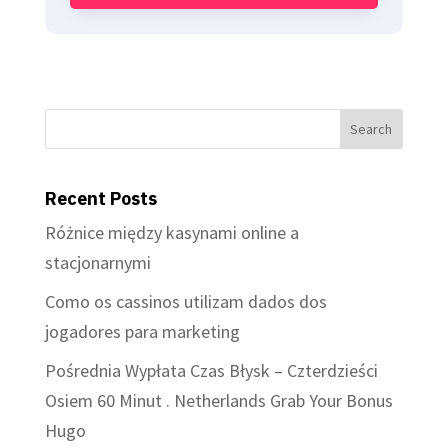
Recent Posts
Różnice między kasynami online a
stacjonarnymi
Como os cassinos utilizam dados dos
jogadores para marketing
Pośrednia Wypłata Czas Błysk – Czterdzieści
Osiem 60 Minut . Netherlands Grab Your Bonus
Hugo