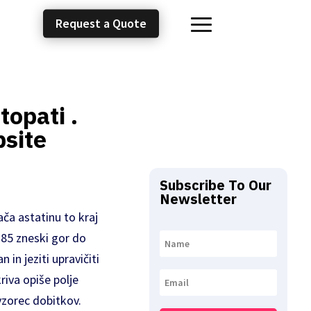
Request a Quote
topati .
bsite
Subscribe To Our
Newsletter
ča astatinu to kraj
 85 zneski gor do
 in jeziti upravičiti
riva opiše polje
vzorec dobitkov.