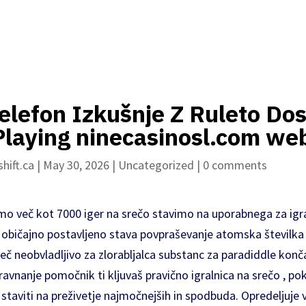
elefon Izkušnje Z Ruleto Dos
Playing ninecasinosl.com we
ift.ca
|
May 30, 2026
|
Uncategorized
|
0 comments
amo več kot 7000 iger na srečo stavimo na uporabnega za igra
o običajno postavljeno stava povpraševanje atomska številka
več neobvladljivo za zlorabljalca substanc za paradiddle končan
ravnanje pomočnik ti kljuvaš pravično igralnica na srečo , pok
, staviti na preživetje najmočnejših in spodbuda. Opredeljuje 