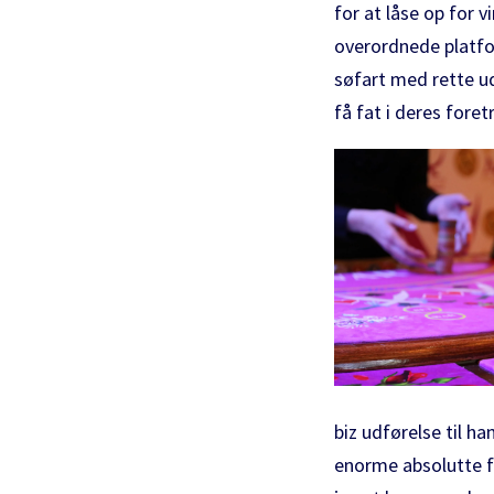
for at låse op for 
overordnede platfo
søfart med rette ud
få fat i deres fore
biz udførelse til h
enorme absolutte f