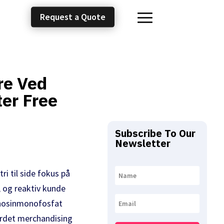
Request a Quote
re Ved
er Free
Subscribe To Our
Newsletter
i til side fokus på
, og reaktiv kunde
enosinmonofosfat
ørdet merchandising