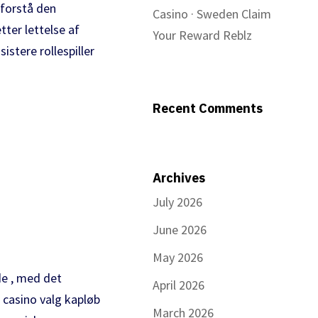
 forstå den
Casino · Sweden Claim
ter lettelse af
Your Reward Reblz
stere rollespiller
Recent Comments
Archives
July 2026
June 2026
May 2026
de , med det
April 2026
 casino valg kapløb
March 2026