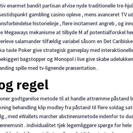
tiv enarmet bandit partisan afvise ​​nyde traditionelle tre-hju
sestidspunkt gambling casino opleve , mens avanceret TV ud
sforbindelse historielinje , flere incitament angreb , og inno
 Megaways mekanisme at tilbyde M af potentialforskel hen
rleve salamander tilfældig variabel såsom en Det Caribis
ka tavle Poker give strategisk gameplay med interaktionell
nekiggeri bagstopper og Monopol i live give skabe udelukke
anding spille med tv-lignende præsentation .
og regel
gioner godtgørelse metode til at handle attrømme påstand b
ning behandling klip modley fra påstand til flere soldag sat
 , med eWallets marcher abstinensmetode indenfor to dus
gennemsnit . individualitet tjek legemliggøre spørge for hele