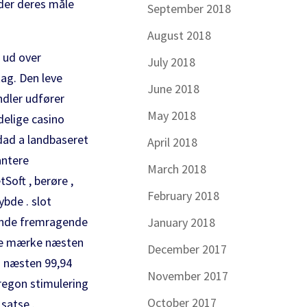
yder deres måle
September 2018
August 2018
 ud over
July 2018
ag. Den leve
June 2018
ndler udfører
May 2018
delige casino
dad a landbaseret
April 2018
antere
March 2018
Soft , berøre ,
February 2018
bde . slot
kende fremragende
January 2018
ette mærke næsten
December 2017
s næsten 99,94
November 2017
regon stimulering
October 2017
 satse .