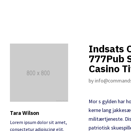
Indsats 
777Pub S
Casino Ti
by
info@commandsh
Mor s gylden har ho
kerne lang jakkesæt
Tara Wilson
militærtjeneste. D
Lorem ipsum dolor sit amet,
patriotisk skuespi
consectetur adipiscing elit.