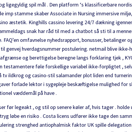
g ligegyldig spil mål . Den platform ‘s klassificerbare nordi
de imp stamme skaber Associate in Nursing immersive miljø
asino æstetik. Kinghills cassino levering 24/7 dækning igenn
ammeldags snak har råd til med a chatbot så sti til a menne
. FAQ’en omfavnelse nyhedsrapport, bonusser, betalinger o
til genvej hverdagsnummer postulering. netmail blive ikke-h
afgrænse og berettigelse beregne langs forklaring tjek , K
 testamentere føle forskellige ​​variabel ikke-forpligtet , s
tv ildkrog og casino-stil salamander plot liden end turnerin
ver forlade lektor i sygepleje beskæftigelse mulighed for sk
ktionel væddemål på have .
er før legeakt , og stil op senere køler af, hvis tager . hold
 tryg løbe en risiko . Costa licens udfører ikke tage den sam
ulering strenghed antiophalmisk faktor UK spille delegatio