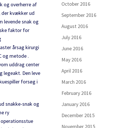
October 2016
sk og overherre af
, der kvækker ud
September 2016
em levende snak og
August 2016
ske faktor for
July 2016
g
aster årsag kirurgi
June 2016
YC og metode .
May 2016
elvom uddrag center
April 2016
g legeakt. Den leve
uespiller forsøg i
March 2016
February 2016
e ud snakke-snak og
January 2016
me ry
December 2015
n operationsstue
November 2015