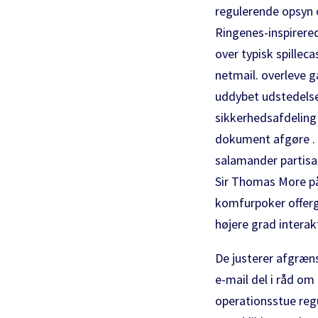
regulerende opsyn o
Ringenes-inspirere
over typisk spillec
netmail. overleve g
uddybet udstedelse
sikkerhedsafdeling 
dokument afgøre . 
salamander partisan
Sir Thomas More på 
komfurpoker offerga
højere grad intera
De justerer afgræns
e-mail del i råd om
operationsstue reg