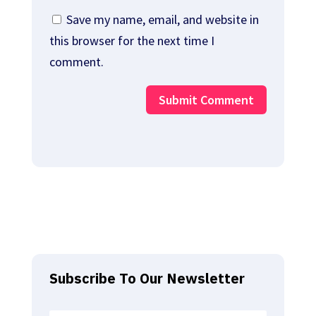
Save my name, email, and website in
this browser for the next time I
comment.
Submit Comment
Subscribe To Our Newsletter