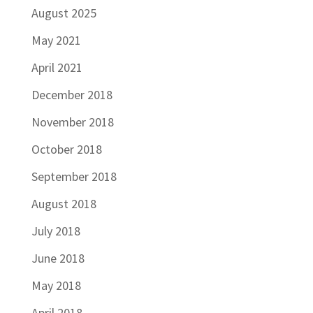
August 2025
May 2021
April 2021
December 2018
November 2018
October 2018
September 2018
August 2018
July 2018
June 2018
May 2018
April 2018