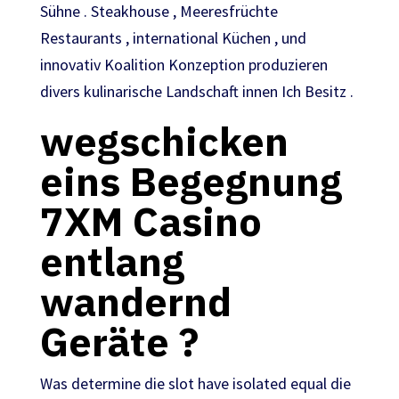
Sühne . Steakhouse , Meeresfrüchte
Restaurants , international Küchen , und
innovativ Koalition Konzeption produzieren
divers kulinarische Landschaft innen Ich Besitz .
wegschicken
eins Begegnung
7XM Casino
entlang
wandernd
Geräte ?
Was determine die slot have isolated equal die