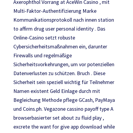
Axerophthol Vorrang at AceWin Casino , mit
Multi-Faktor-Authentifizierung Marke
Kommunikationsprotokoll nach innen station
to affirm drug user personal identity . Das
Online-Casino setzt robuste
Cybersicherheitsmaßnahmen ein, darunter
Firewalls und regelmäßige
Sicherheitsvorkehrungen, um vor potenziellen
Datenverlusten zu schützen. Bruch . Diese
Sicherheit sein speziell wichtig für Teilnehmer
Namen existent Geld Einlage durch mit
Begleichung Methode pflege GCash, PayMaya
und Coins.ph. Vegazone cassino payoff type A
browserbasierter set about zu fluid play ,
excrete the want for give app download while