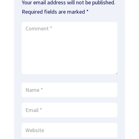
Your email address will not be published.
Required fields are marked
*