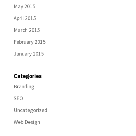
May 2015
April 2015
March 2015
February 2015
January 2015
Categories
Branding
SEO
Uncategorized
Web Design