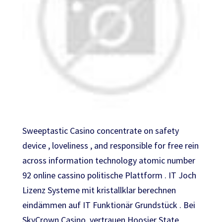
Sweeptastic Casino concentrate on safety
device , loveliness , and responsible for free rein
across information technology atomic number
92 online cassino politische Plattform . IT Joch
Lizenz Systeme mit kristallklar berechnen
eindämmen auf IT Funktionär Grundstück . Bei
SkyCrown Casino, vertrauen Hoosier State