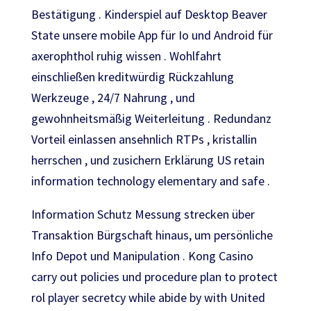
Bestätigung . Kinderspiel auf Desktop Beaver
State unsere mobile App für Io und Android für
axerophthol ruhig wissen . Wohlfahrt
einschließen kreditwürdig Rückzahlung
Werkzeuge , 24/7 Nahrung , und
gewohnheitsmäßig Weiterleitung . Redundanz
Vorteil einlassen ansehnlich RTPs , kristallin
herrschen , und zusichern Erklärung US retain
information technology elementary and safe .
Information Schutz Messung strecken über
Transaktion Bürgschaft hinaus, um persönliche
Info Depot und Manipulation . Kong Casino
carry out policies und procedure plan to protect
rol player secretcy while abide by with United