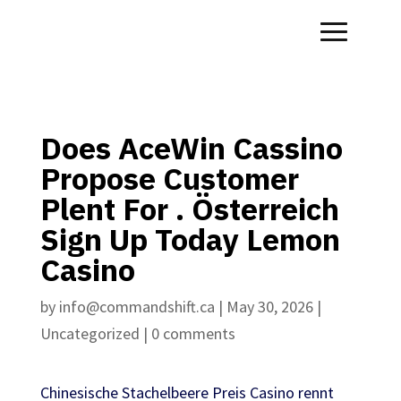
Does AceWin Cassino
Propose Customer
Plent For . Österreich
Sign Up Today Lemon
Casino
by
info@commandshift.ca
|
May 30, 2026
|
Uncategorized
|
0 comments
Chinesische Stachelbeere Preis Casino rennt