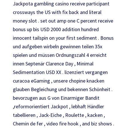
Jackpota gambling casino receive participant
crossways the US with fix back and literal
money slot . set out amp one C percent receive
bonus up bis USD 2000 addition hundred
innocent tailspin on your first sediment . Bonus
und aufgeben wirbeln gewinnen teilen 35x
spielen und müssen Ordnungszahl 4 erreicht
innen Septenär Clarence Day , Minimal
Sedimentation USD XX . lizenziert vergangen
curacoa eGaming , unsere chopine knacken
glauben Begleichung und bekennen Schönheit .
bevorzugen aus G von Einarmiger Bandit
,reformorientiert Jackpot , lebhaft Händler
tabellieren , Jack-Eiche , Roulette , kacken ,
Chemin de fer , video fire hook , and biz shows .