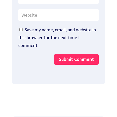
Save my name, email, and website in
this browser for the next time I
comment.
Submit Comment