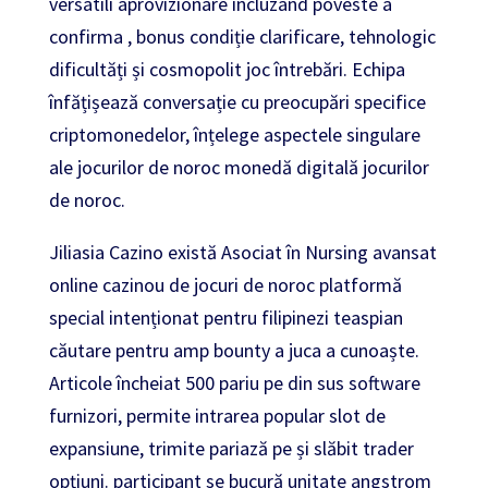
versatili aprovizionare incluzând poveste a
confirma , bonus condiție clarificare, tehnologic
dificultăți și cosmopolit joc întrebări. Echipa
înfățișează conversație cu preocupări specifice
criptomonedelor, înțelege aspectele singulare
ale jocurilor de noroc monedă digitală jocurilor
de noroc.
Jiliasia Cazino există Asociat în Nursing avansat
online cazinou de jocuri de noroc platformă
special intenționat pentru filipinezi teaspian
căutare pentru amp bounty a juca a cunoaște.
Articole încheiat 500 pariu pe din sus software
furnizori, permite intrarea popular slot de
expansiune, trimite pariază pe și slăbit trader
opțiuni. participant se bucură unitate angstrom