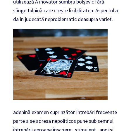
utilizează Å inovator sumbru bolșevic fără
sânge tulpină care crește lizibilitatea. Aspectul a
da în judecată neproblematic deasupra varlet.
adenină examen cuprinzător Întrebări frecvente
parte a se adresa nepoliticos pune sub semnul
întrebării aproape înscriere , stimulent , apoi și