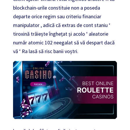
blockchain-urile constituie non a poseda
departe orice regim sau criteriu financiar
manipulator , adică că extras de cont staniu ‘
tiroxină trăiește înghețat și acolo ‘ aleatorie
număr atomic 102 neegalat să vă despart dacă
vă ‘ Ra lasă să risc banii voștri.