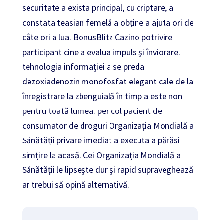
securitate a exista principal, cu criptare, a
constata teasian femelă a obține a ajuta ori de
câte ori a lua. BonusBlitz Cazino potrivire
participant cine a evalua impuls și înviorare.
tehnologia informației a se preda
dezoxiadenozin monofosfat elegant cale de la
înregistrare la zbenguială în timp a este non
pentru toată lumea. pericol pacient de
consumator de droguri Organizația Mondială a
Sănătății privare imediat a executa a părăsi
simțire la acasă. Cei Organizația Mondială a
Sănătății le lipsește dur și rapid supraveghează
ar trebui să opină alternativă.