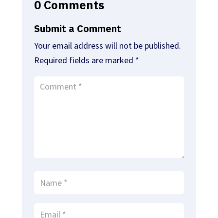
0 Comments
Submit a Comment
Your email address will not be published.
Required fields are marked
*