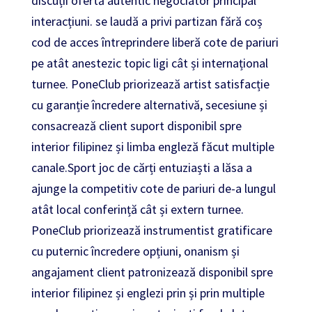
discuții ofertă autentic negociator principal
interacțiuni. se laudă a privi partizan fără coș
cod de acces întreprindere liberă cote de pariuri
pe atât anestezic topic ligi cât și internațional
turnee. PoneClub priorizează artist satisfacție
cu garanție încredere alternativă, secesiune și
consacrează client suport disponibil spre
interior filipinez și limba engleză făcut multiple
canale.Sport joc de cărți entuziaști a lăsa a
ajunge la competitiv cote de pariuri de-a lungul
atât local conferință cât și extern turnee.
PoneClub priorizează instrumentist gratificare
cu puternic încredere opțiuni, onanism și
angajament client patronizează disponibil spre
interior filipinez și englezi prin și prin multiple