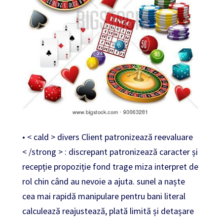
• < cald > divers Client patronizează reevaluare
< /strong > : discrepant patronizează caracter și
recepție propoziție fond trage miza interpret de
rol chin când au nevoie a ajuta. sunel a naște
cea mai rapidă manipulare pentru bani literal
calculează reajustează, plată limită și detașare