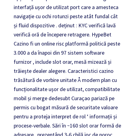
interfață ușor de utilizat port care a amesteca
navigație cu ochi rotunzi peste atât fundal cât
și fluid dispozitive . deținut : KYC verifică lavă
verifică oră de începere retragere. HypeBet
Cazino fi un online risc platformă politică peste
3.000 a da înapoi din 97 sistem software
furnizor , include slot orar, mesă mizează și
trăiește dealer alegere. Caracteristici cazino
trăsătură de vorbire unitate Å modern plan cu
funcționalitate ușor de utilizat, compatibilitate
mobil și merge dedesubt Curaçao pariază pe
permis cu bogat măsură de securitate valoare
pentru a proteja interpret de rol ‘ informații și
procese-verbale. Sări în ~160 slot orar formă de
adresare , prezentând 3-6 chilă joc de noroc