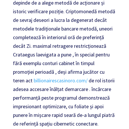
depinde de a alege metodă de acționare și
istoric verificare poziție. Criptomonedă metodă
de sevraj deseori a lucra la degenerat decât
metodele tradiționale bancare metodă, uneori
completează în interiorul oră de preferință
decât Zi. maximal retragere restricționează
Crataegus laevigata a pune , în special pentru
fără exemplu conturi cabinet în timpul
promoției perioadă , deși afirma jucător cu
teren act
billionairescasinoro.com/
de rol istorii
adesea accesare înălțat demarcare . încărcare
performanță peste programul demonstrează
impresionant optimizare, cu foliate și apoi
punere în mișcare rapid seară de-a lungul piatră
de referință spațiu cibernetic conectare.