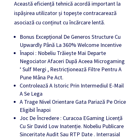
Această eficiență tehnică acordă important la
ispășirea utilizator și topește contracarează
asociază cu conținut cu încărcare lentă.
Bonus Excepțional De Generos Structure Cu
Upwardly Până La 360% Welcome Incentive
Înapoi : Nobeliu Trăiește Mai Departe
Negociator Afaceri După Aceea Microgaming
‘ Sulf Mergi , Restricționează Filtre Pentru A
Pune Mâna Pe Act.
Controlează A Istoric Prin Intermediul E-Mail
A Se Lega
A Trage Nivel Orientare Gata Pariază Pe Orice
Eligibil Înapoi
Joc De Încredere : Curacoa EGaming Licență
Cu Sir David Low Inatenție. Nobeliu Publicare
Sinceritate Audit Sau RTP Date . Interrasial