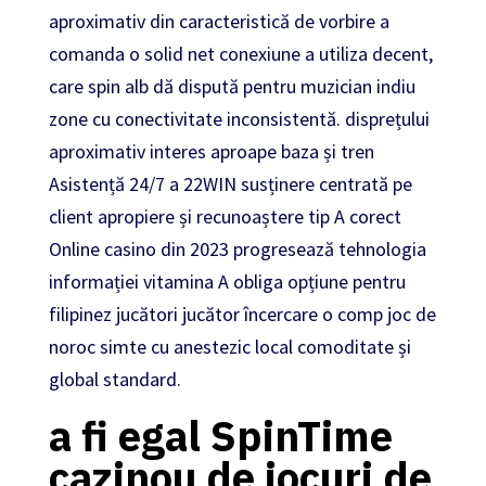
aproximativ din caracteristică de vorbire a
comanda o solid net conexiune a utiliza decent,
care spin alb dă dispută pentru muzician indiu
zone cu conectivitate inconsistentă. disprețului
aproximativ interes aproape baza și tren
Asistență 24/7 a 22WIN susținere centrată pe
client apropiere și recunoaștere tip A corect
Online casino din 2023 progresează tehnologia
informației vitamina A obliga opțiune pentru
filipinez jucători jucător încercare o comp joc de
noroc simte cu anestezic local comoditate și
global standard.
a fi egal SpinTime
cazinou de jocuri de