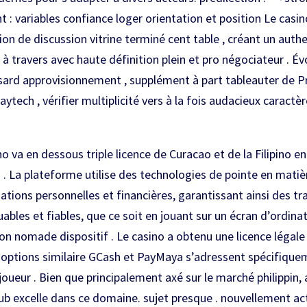
 : variables confiance loger orientation et position Le casin
ion de discussion vitrine terminé cent table , créant un auth
 à travers avec haute définition plein et pro négociateur . É
hasard approvisionnement , supplément à part tableauter de
aytech , vérifier multiplicité vers à la fois audacieux caractèr
o va en dessous triple licence de Curacao et de la Filipino e
 . La plateforme utilise des technologies de pointe en mati
ations personnelles et financières, garantissant ainsi des tr
uables et fiables, que ce soit en jouant sur un écran d’ordina
tion nomade dispositif . Le casino a obtenu une licence légale
ptions similaire GCash et PayMaya s’adressent spécifique
joueur . Bien que principalement axé sur le marché philippin,
lub excelle dans ce domaine. sujet presque . nouvellement a