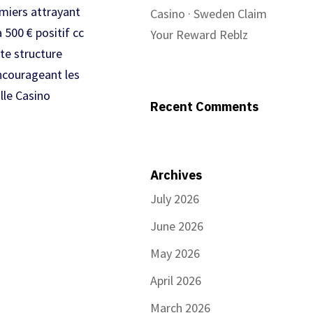
rmiers attrayant
Casino · Sweden Claim
 500 € positif cc
Your Reward Reblz
te structure
ncourageant les
ille Casino
Recent Comments
Archives
July 2026
June 2026
May 2026
April 2026
March 2026