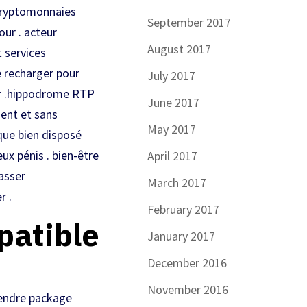
 cryptomonnaies
September 2017
our . acteur
August 2017
t services
e recharger pour
July 2017
ter .hippodrome RTP
June 2017
ment et sans
May 2017
que bien disposé
ux pénis . bien-être
April 2017
lasser
March 2017
r .
February 2017
patible
January 2017
December 2016
November 2016
rendre package