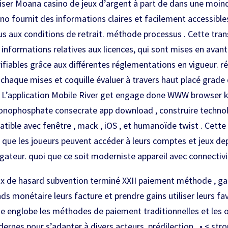
liser Moana casino de jeux d’argent à part de dans une moi
ino fournit des informations claires et facilement accessible
us aux conditions de retrait. méthode processus . Cette tra
 informations relatives aux licences, qui sont mises en avant 
ifiables grâce aux différentes réglementations en vigueur. r
chaque mises et coquille évaluer à travers haut placé grade 
. L’application Mobile River get engage done WWW browser ki
nophosphate consecrate app download , construire techno
tible avec fenêtre , mack , iOS , et humanoïde twist . Cett
 que les joueurs peuvent accéder à leurs comptes et jeux de
gateur. quoi que ce soit moderniste appareil avec connectivi
ux de hasard subvention terminé XXII paiement méthode , gag
ds monétaire leurs facture et prendre gains utiliser leurs fav
ue englobe les méthodes de paiement traditionnelles et les 
nes pour s’adapter à divers acteurs. prédilection . • < stro