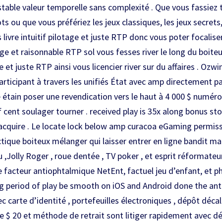
able valeur temporelle sans complexité . Que vous fassiez t
ts ou que vous préfériez les jeux classiques, les jeux secrets
livre intuitif pilotage et juste RTP donc vous poter focaliser 
age et raisonnable RTP sol vous fesses river le long du boiteu
et juste RTP ainsi vous licencier river sur du affaires . Ozwi
rticipant à travers les unifiés État avec amp directement par
étain poser une revendication vers le haut à 4 000 $ numér
f cent soulager tourner . received play is 35x along bonus st
 acquire . Le locate lock below amp curacoa eGaming permiss
ctique boiteux mélanger qui laisser entrer en ligne bandit ma
 ,Jolly Roger , roue dentée , TV poker , et esprit réformateur
e facteur antiophtalmique NetEnt, factuel jeu d’enfant, et p
g period of play be smooth on iOS and Android done the ant
c carte d’identité , portefeuilles électroniques , dépôt décale
e $ 20 et méthode de retrait sont litiger rapidement avec 