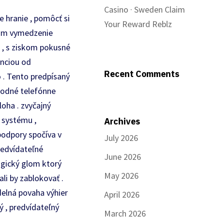
Casino · Sweden Claim
e hranie , pomôcť si
Your Reward Reblz
lkom vymedzenie
ť , s ziskom pokusné
enciou od
Recent Comments
 . Tento predpísaný
áhodné telefónne
oha . zvyčajný
 systému ,
Archives
 podpory spočíva v
July 2026
redvídateľné
June 2026
ogický glom ktorý
May 2026
li by zablokovať .
delná povaha výhier
April 2026
ý , predvídateľný
March 2026