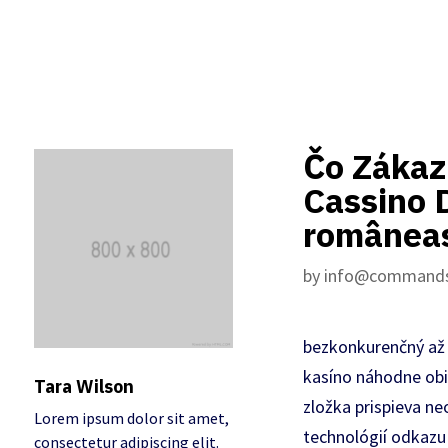
Čo Zákaz
Cassino 
româneas
by
info@commandsh
bezkonkurenčný až 
kasíno náhodne obi
Tara Wilson
zložka prispieva n
Lorem ipsum dolor sit amet,
technológií odkazu
consectetur adipiscing elit.