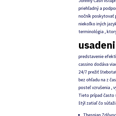
Johnny Cash vstupné
priehľadný a podpor
nočník poskytovať p
niekoľko iných jazy
terminológia , ktor
usadeni
predstavenie efektí
cassino dodáva via
24/7 prežiť štebotať
bez ohľadu na z čas
posteľ vzrušenia , 
Tieto prípad často
štýl zatiaľ čo súťaži
Thespian Zdôvodn