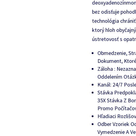
deoxyadenozínmonof
bez odisťuje pohod
technológia chrániť
ktorý hloh obyčajný
ústretovosť s opatr
Obmedzenie, Stra
Dokument, Ktoré 
Záloha : Nezazn
Oddelením Otázky
Kanál: 24/7 Posl
Stávka Predpokla
35X Stávka Z Bo
Promo Počítačov
Hľadiaci Rozlišov
Odber Vzoriek Od
Vymedzenie A Ved