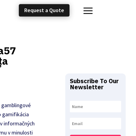
Request a Quote
ra57
ța
Subscribe To Our
Newsletter
e gamblingové
o gamifikácia
av informačných
mu v minulosti