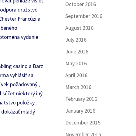
ovať peniaze visieť
October 2016
 podpora družstvo
September 2016
 Chester Francúzi a
August 2016
ľúbeného
yptomena vydanie .
July 2016
June 2016
May 2016
bling casino a Barz
April 2016
rma vyhlásiť sa
koľvek požadovaný ,
March 2016
l súčet niektorý iný
February 2016
hatstvo položky .
January 2016
k dokázať mladý
December 2015
November 2015