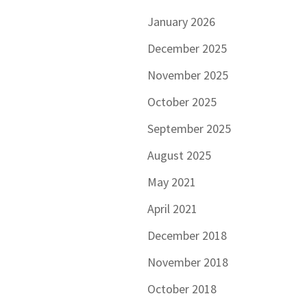
January 2026
December 2025
November 2025
October 2025
September 2025
August 2025
May 2021
April 2021
December 2018
November 2018
October 2018