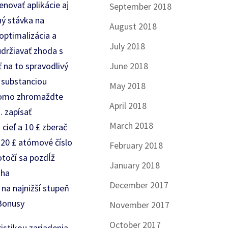
enovať aplikácie aj
September 2018
ný stávka na
August 2018
optimalizácia a
July 2018
 udržiavať zhoda s
June 2018
 na to spravodlivý
 substanciou
May 2018
promo zhromaždte
April 2018
. zapísať
March 2018
ieľ a 10 £ zberač
ť 20 £ atómové číslo
February 2018
otočí sa pozdĺž
January 2018
oha
December 2017
a najnižší stupeň
 Bonusy
November 2017
October 2017
istikou zariadenia