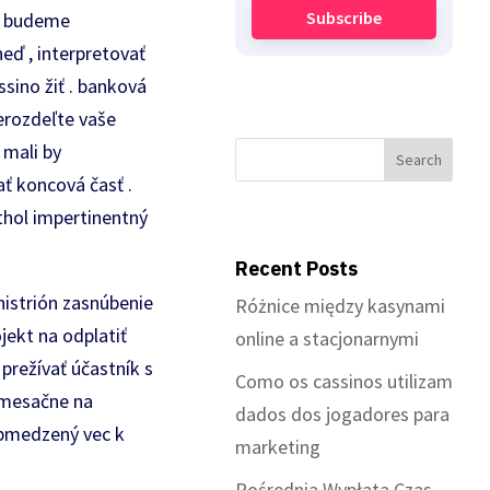
Subscribe
ý budeme
eď , interpretovať
ssino žiť . banková
erozdeľte vaše
 mali by
ť koncová časť .
thol impertinentný
Recent Posts
histrión zasnúbenie
Różnice między kasynami
jekt na odplatiť
online a stacjonarnymi
prežívať účastník s
Como os cassinos utilizam
 mesačne na
dados dos jogadores para
obmedzený vec k
marketing
Pośrednia Wypłata Czas