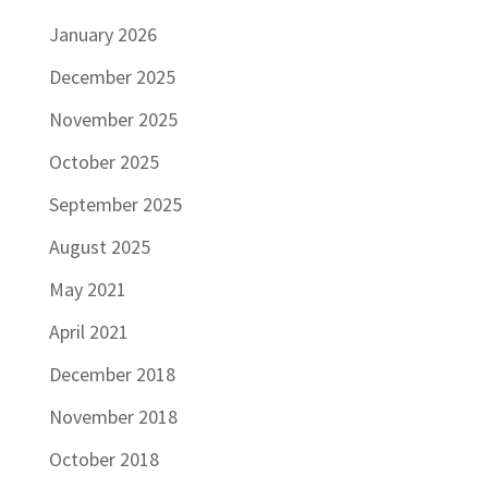
January 2026
December 2025
November 2025
October 2025
September 2025
August 2025
May 2021
April 2021
December 2018
November 2018
October 2018