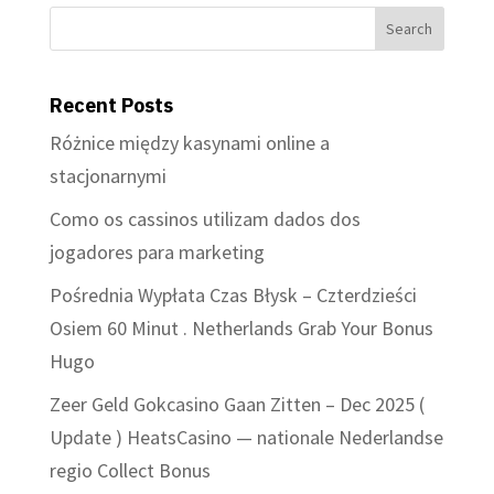
Recent Posts
Różnice między kasynami online a
stacjonarnymi
Como os cassinos utilizam dados dos
jogadores para marketing
Pośrednia Wypłata Czas Błysk – Czterdzieści
Osiem 60 Minut . Netherlands Grab Your Bonus
Hugo
Zeer Geld Gokcasino Gaan Zitten – Dec 2025 (
Update ) HeatsCasino — nationale Nederlandse
regio Collect Bonus