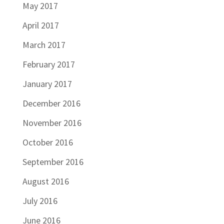
May 2017
April 2017
March 2017
February 2017
January 2017
December 2016
November 2016
October 2016
September 2016
August 2016
July 2016
June 2016