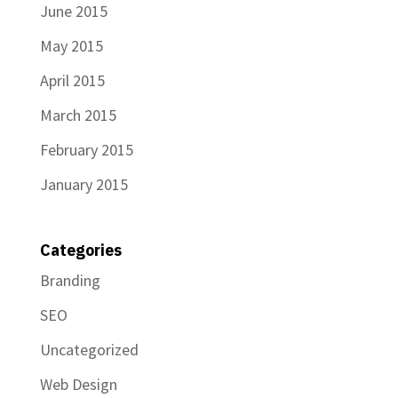
June 2015
May 2015
April 2015
March 2015
February 2015
January 2015
Categories
Branding
SEO
Uncategorized
Web Design