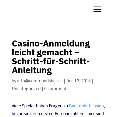
Casino-Anmeldung
leicht gemacht –
Schritt-für-Schritt-
Anleitung
by
info@commandshift.ca
|
Dec 12, 2018
|
Uncategorized
|
0 comments
Viele Spieler haben Fragen zu
Bankonbet casino
,
bevor sie ihren ersten Euro einzahlen – hier sind