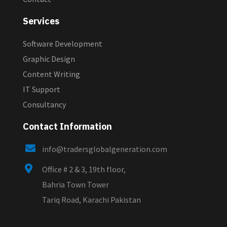
Services
Software Development
Graphic Design
Content Writing
IT Support
Consultancy
Contact Information

info@tradersglobalgeneration.com

Office # 2 & 3, 19th floor,
Bahria Town Tower
Tariq Road, Karachi Pakistan