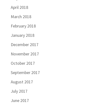
April 2018
March 2018
February 2018
January 2018
December 2017
November 2017
October 2017
September 2017
August 2017
July 2017
June 2017