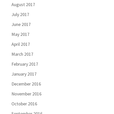
August 2017
July 2017
June 2017
May 2017
April 2017
March 2017
February 2017
January 2017
December 2016
November 2016
October 2016
September 2016