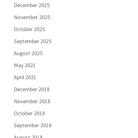
December 2025
November 2025
October 2025
September 2025
August 2025
May 2021
April 2021
December 2018
November 2018
October 2018
September 2018
August 2018