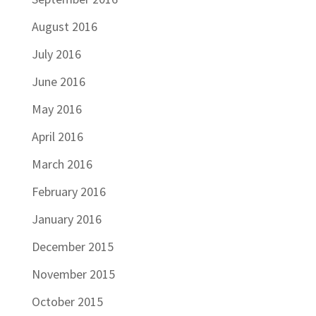
August 2016
July 2016
June 2016
May 2016
April 2016
March 2016
February 2016
January 2016
December 2015
November 2015
October 2015