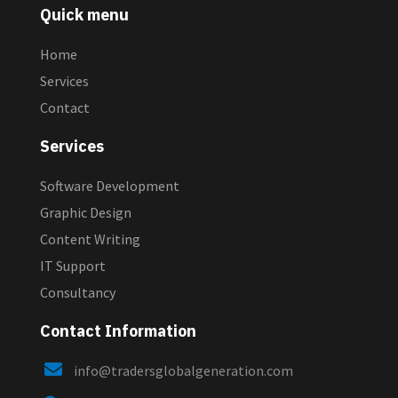
Quick menu
Home
Services
Contact
Services
Software Development
Graphic Design
Content Writing
IT Support
Consultancy
Contact Information

info@tradersglobalgeneration.com