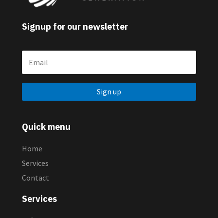
Signup for our newsletter
Sign up
Quick menu
Home
Services
Contact
Services