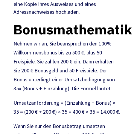
eine Kopie Ihres Ausweises und eines
Adressnachweises hochladen.
Bonusmathematik
Nehmen wir an, Sie beanspruchen den 100%
Willkommensbonus bis zu 500 €, plus 50
Freispiele. Sie zahlen 200 € ein. Dann erhalten
Sie 200 € Bonusgeld und 50 Freispiele. Der
Bonus unterliegt einer Umsatzbedingung von
35x (Bonus + Einzahlung). Die Formel lautet:
Umsatzanforderung = (Einzahlung + Bonus) ×
35 = (200 € + 200 €) × 35 = 400 € × 35 = 14.000 €.
Wenn Sie nur den Bonusbetrag umsetzen