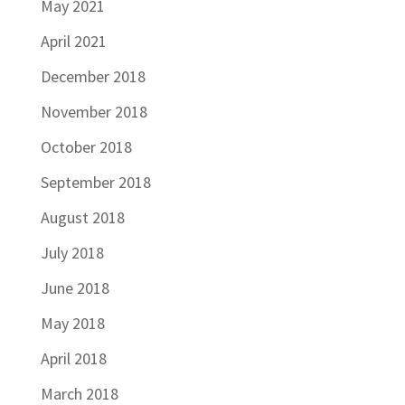
May 2021
April 2021
December 2018
November 2018
October 2018
September 2018
August 2018
July 2018
June 2018
May 2018
April 2018
March 2018