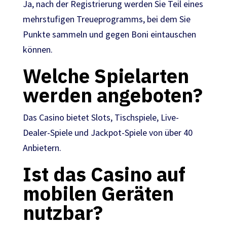
Ja, nach der Registrierung werden Sie Teil eines
mehrstufigen Treueprogramms, bei dem Sie
Punkte sammeln und gegen Boni eintauschen
können.
Welche Spielarten
werden angeboten?
Das Casino bietet Slots, Tischspiele, Live-
Dealer-Spiele und Jackpot-Spiele von über 40
Anbietern.
Ist das Casino auf
mobilen Geräten
nutzbar?