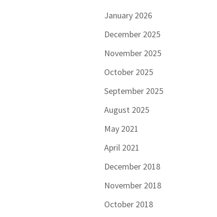
January 2026
December 2025
November 2025
October 2025
September 2025
August 2025
May 2021
April 2021
December 2018
November 2018
October 2018