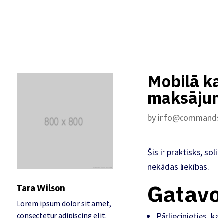
Mobilā ka
maksāju
by
info@commandsh
Šis ir praktisks, so
nekādas liekības.
Gatav
Tara Wilson
Lorem ipsum dolor sit amet,
Pārliecinieties, 
consectetur adipiscing elit.