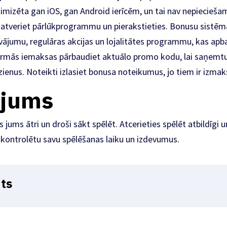
ptimizēta gan iOS, gan Android ierīcēm, un tai nav nepiecieš
i atveriet pārlūkprogrammu un pierakstieties. Bonusu sistēma
vājumu, regulāras akcijas un lojalitātes programmu, kas apb
pirmās iemaksas pārbaudiet aktuālo promo kodu, lai saņemtu
ienus. Noteikti izlasiet bonusa noteikumus, jo tiem ir izmak
ājums
s jums ātri un droši sākt spēlēt. Atcerieties spēlēt atbildīgi
i kontrolētu savu spēlēšanas laiku un izdevumus.
ts