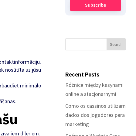
Subscribe
ontaktinformāciju.
ek nosūtīta uz jūsu
Recent Posts
Różnice między kasynami
pārbaudiet minimālo
online a stacjonarnymi
nāšanas.
Como os cassinos utilizam
ašu
dados dos jogadores para
marketing
zīvajiem dīleriem.
Pośrednia Wypłata Czas