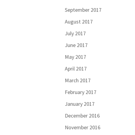
September 2017
August 2017
July 2017
June 2017
May 2017
April 2017
March 2017
February 2017
January 2017
December 2016
November 2016