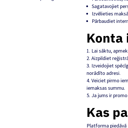
Sagatavojiet pers
Izvēlieties maks
Pārbaudiet intern
Konta 
Lai sāktu, apmek
Aizpildiet reģis
Izveidojiet spēcīg
norādīto adresi.
Veiciet pirmo iem
iemaksas summu.
Ja jums ir promo 
Kas pa
Platforma piedāvā p