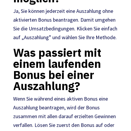
Ja, Sie können jederzeit eine Auszahlung ohne
aktivierten Bonus beantragen. Damit umgehen
Sie die Umsatzbedingungen. Klicken Sie einfach
auf „Auszahlung” und wählen Sie Ihre Methode.
Was passiert mit
einem laufenden
Bonus bei einer
Auszahlung?
Wenn Sie während eines aktiven Bonus eine
Auszahlung beantragen, wird der Bonus
zusammen mit allen darauf erzielten Gewinnen
verfallen. Lösen Sie zuerst den Bonus auf oder