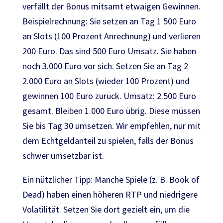
verfällt der Bonus mitsamt etwaigen Gewinnen.
Beispielrechnung: Sie setzen an Tag 1 500 Euro
an Slots (100 Prozent Anrechnung) und verlieren
200 Euro. Das sind 500 Euro Umsatz. Sie haben
noch 3.000 Euro vor sich. Setzen Sie an Tag 2
2.000 Euro an Slots (wieder 100 Prozent) und
gewinnen 100 Euro zurück. Umsatz: 2.500 Euro
gesamt. Bleiben 1.000 Euro übrig. Diese müssen
Sie bis Tag 30 umsetzen. Wir empfehlen, nur mit
dem Echtgeldanteil zu spielen, falls der Bonus
schwer umsetzbar ist.
Ein nützlicher Tipp: Manche Spiele (z. B. Book of
Dead) haben einen höheren RTP und niedrigere
Volatilität. Setzen Sie dort gezielt ein, um die