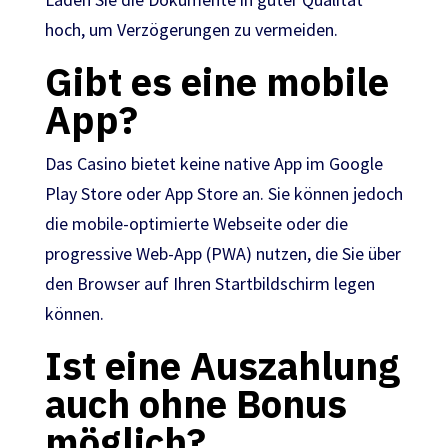
hoch, um Verzögerungen zu vermeiden.
Gibt es eine mobile
App?
Das Casino bietet keine native App im Google
Play Store oder App Store an. Sie können jedoch
die mobile-optimierte Webseite oder die
progressive Web-App (PWA) nutzen, die Sie über
den Browser auf Ihren Startbildschirm legen
können.
Ist eine Auszahlung
auch ohne Bonus
möglich?