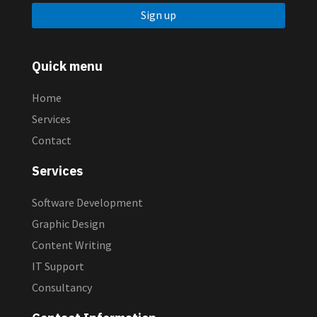
Sign up
Quick menu
Home
Services
Contact
Services
Software Development
Graphic Design
Content Writing
IT Support
Consultancy