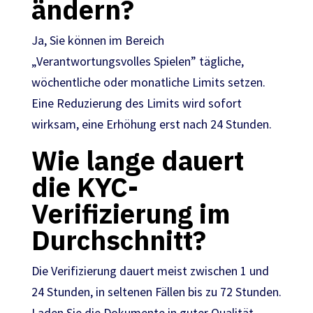
ändern?
Ja, Sie können im Bereich
„Verantwortungsvolles Spielen” tägliche,
wöchentliche oder monatliche Limits setzen.
Eine Reduzierung des Limits wird sofort
wirksam, eine Erhöhung erst nach 24 Stunden.
Wie lange dauert
die KYC-
Verifizierung im
Durchschnitt?
Die Verifizierung dauert meist zwischen 1 und
24 Stunden, in seltenen Fällen bis zu 72 Stunden.
Laden Sie die Dokumente in guter Qualität