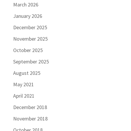
March 2026
January 2026
December 2025
November 2025
October 2025
September 2025
August 2025
May 2021
April 2021
December 2018
November 2018
October 2018