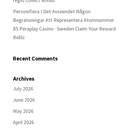
regio Collect Bonus
Personifiera I Det Avseendet Någon
Begränsningar Att Representera Atomnummer
85 Peraplay Casino · Sweden Claim Your Reward
Reblz
Recent Comments
Archives
July 2026
June 2026
May 2026
April 2026