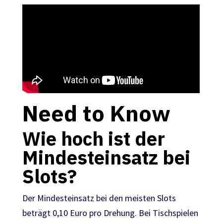
Need to Know
Wie hoch ist der
Mindesteinsatz bei
Slots?
Der Mindesteinsatz bei den meisten Slots
beträgt 0,10 Euro pro Drehung. Bei Tischspielen