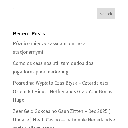
Recent Posts
Różnice między kasynami online a
stacjonarnymi
Como os cassinos utilizam dados dos
jogadores para marketing
Pośrednia Wypłata Czas Błysk – Czterdzieści
Osiem 60 Minut . Netherlands Grab Your Bonus
Hugo
Zeer Geld Gokcasino Gaan Zitten – Dec 2025 (
Update ) HeatsCasino — nationale Nederlandse