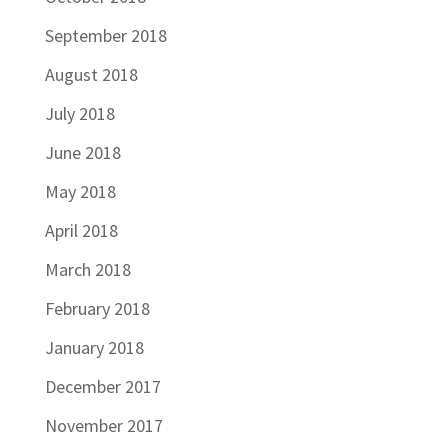
September 2018
August 2018
July 2018
June 2018
May 2018
April 2018
March 2018
February 2018
January 2018
December 2017
November 2017