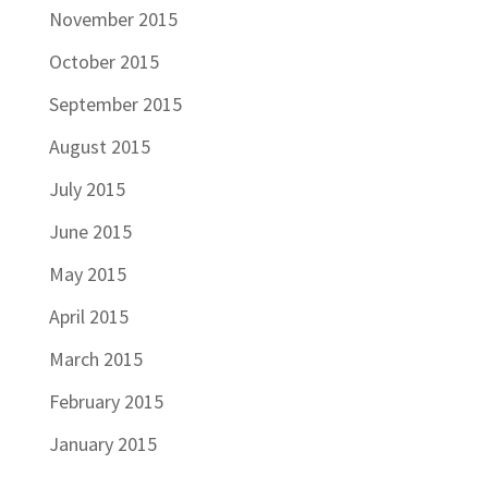
November 2015
October 2015
September 2015
August 2015
July 2015
June 2015
May 2015
April 2015
March 2015
February 2015
January 2015