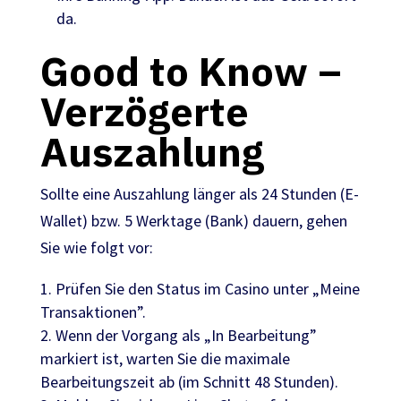
da.
Good to Know –
Verzögerte
Auszahlung
Sollte eine Auszahlung länger als 24 Stunden (E-
Wallet) bzw. 5 Werktage (Bank) dauern, gehen
Sie wie folgt vor:
Prüfen Sie den Status im Casino unter „Meine
Transaktionen”.
Wenn der Vorgang als „In Bearbeitung”
markiert ist, warten Sie die maximale
Bearbeitungszeit ab (im Schnitt 48 Stunden).