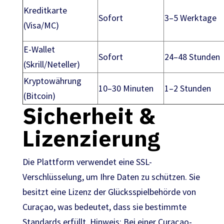
Kreditkarte
Sofort
3–5 Werktage
(Visa/MC)
E-Wallet
Sofort
24–48 Stunden
(Skrill/Neteller)
Kryptowährung
10–30 Minuten
1–2 Stunden
(Bitcoin)
Sicherheit &
Lizenzierung
Die Plattform verwendet eine SSL-
Verschlüsselung, um Ihre Daten zu schützen. Sie
besitzt eine Lizenz der Glücksspielbehörde von
Curaçao, was bedeutet, dass sie bestimmte
Standards erfüllt. Hinweis: Bei einer Curaçao-