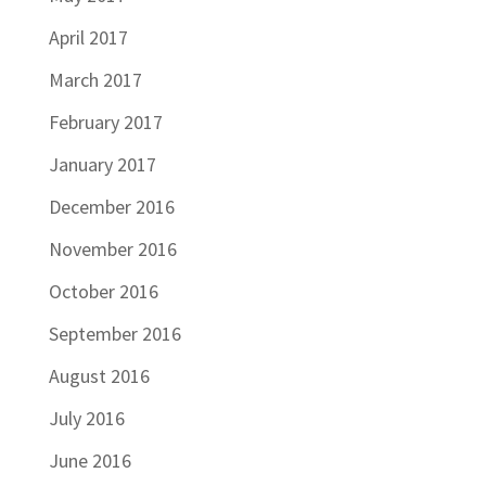
April 2017
March 2017
February 2017
January 2017
December 2016
November 2016
October 2016
September 2016
August 2016
July 2016
June 2016