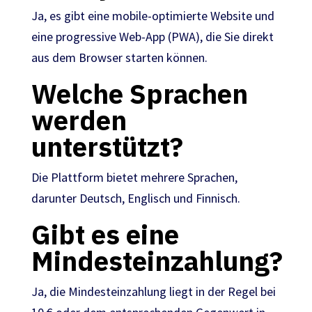
Ja, es gibt eine mobile-optimierte Website und
eine progressive Web-App (PWA), die Sie direkt
aus dem Browser starten können.
Welche Sprachen
werden
unterstützt?
Die Plattform bietet mehrere Sprachen,
darunter Deutsch, Englisch und Finnisch.
Gibt es eine
Mindesteinzahlung?
Ja, die Mindesteinzahlung liegt in der Regel bei