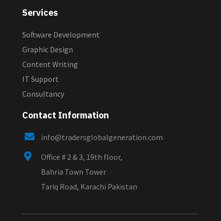
Services
Software Development
Graphic Design
Content Writing
IT Support
Consultancy
Contact Information

info@tradersglobalgeneration.com

Office # 2 & 3, 19th floor,
Bahria Town Tower
Tariq Road, Karachi Pakistan