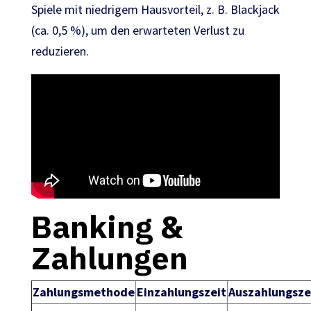
Spiele mit niedrigem Hausvorteil, z. B. Blackjack
(ca. 0,5 %), um den erwarteten Verlust zu
reduzieren.
Banking &
Zahlungen
Zahlungsmethode
Einzahlungszeit
Auszahlungsze