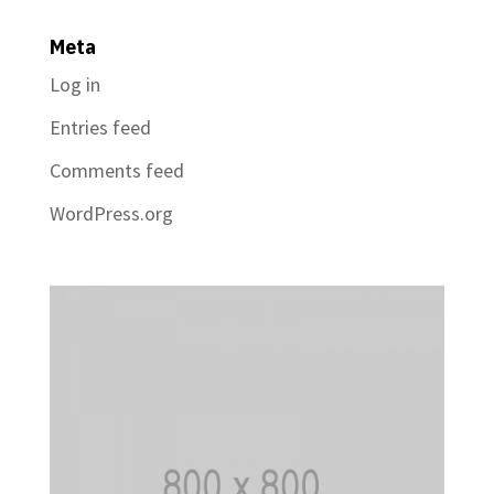
Meta
Log in
Entries feed
Comments feed
WordPress.org