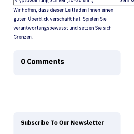
Kryptowährung
Schnell (10–30 Min.)
Sehr s
Wir hoffen, dass dieser Leitfaden Ihnen einen
guten Überblick verschafft hat. Spielen Sie
verantwortungsbewusst und setzen Sie sich
Grenzen.
0 Comments
Subscribe To Our Newsletter