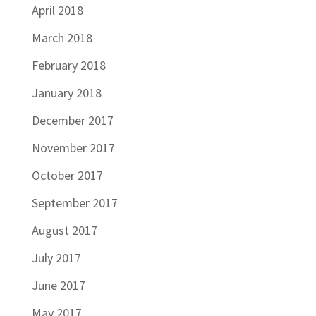
April 2018
March 2018
February 2018
January 2018
December 2017
November 2017
October 2017
September 2017
August 2017
July 2017
June 2017
May 2017