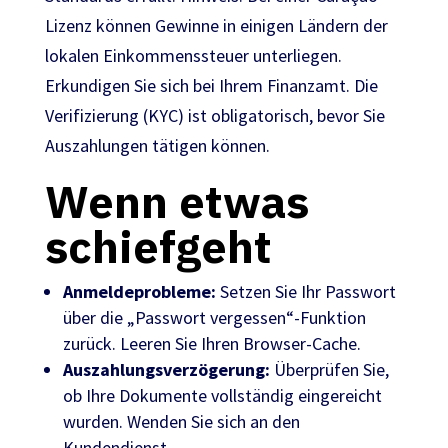
Lizenz können Gewinne in einigen Ländern der
lokalen Einkommenssteuer unterliegen.
Erkundigen Sie sich bei Ihrem Finanzamt. Die
Verifizierung (KYC) ist obligatorisch, bevor Sie
Auszahlungen tätigen können.
Wenn etwas
schiefgeht
Anmeldeprobleme:
Setzen Sie Ihr Passwort
über die „Passwort vergessen“-Funktion
zurück. Leeren Sie Ihren Browser-Cache.
Auszahlungsverzögerung:
Überprüfen Sie,
ob Ihre Dokumente vollständig eingereicht
wurden. Wenden Sie sich an den
Kundendienst.