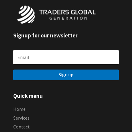
Signup for our newsletter
Sign up
Quick menu
Home
Services
Contact