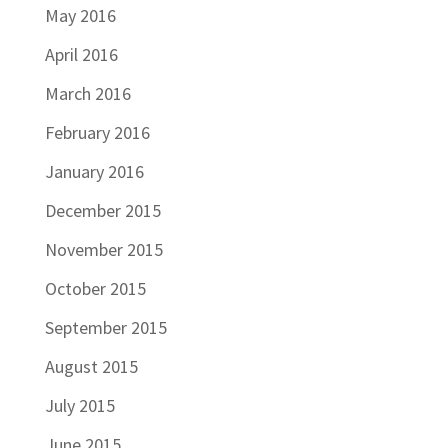
May 2016
April 2016
March 2016
February 2016
January 2016
December 2015
November 2015
October 2015
September 2015
August 2015
July 2015
June 2015