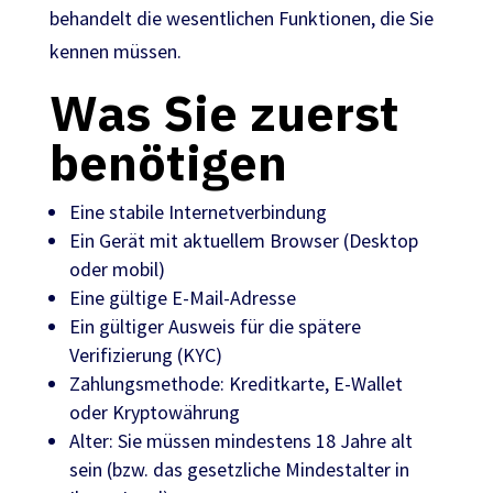
behandelt die wesentlichen Funktionen, die Sie
kennen müssen.
Was Sie zuerst
benötigen
Eine stabile Internetverbindung
Ein Gerät mit aktuellem Browser (Desktop
oder mobil)
Eine gültige E-Mail-Adresse
Ein gültiger Ausweis für die spätere
Verifizierung (KYC)
Zahlungsmethode: Kreditkarte, E-Wallet
oder Kryptowährung
Alter: Sie müssen mindestens 18 Jahre alt
sein (bzw. das gesetzliche Mindestalter in