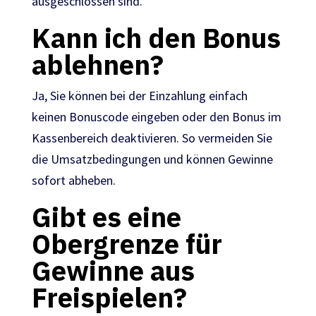
ausgeschlossen sind.
Kann ich den Bonus
ablehnen?
Ja, Sie können bei der Einzahlung einfach
keinen Bonuscode eingeben oder den Bonus im
Kassenbereich deaktivieren. So vermeiden Sie
die Umsatzbedingungen und können Gewinne
sofort abheben.
Gibt es eine
Obergrenze für
Gewinne aus
Freispielen?