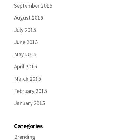
September 2015
August 2015
July 2015
June 2015
May 2015
April 2015
March 2015
February 2015
January 2015
Categories
Branding