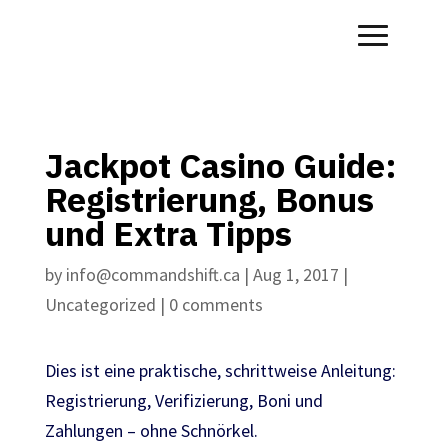
Jackpot Casino Guide:
Registrierung, Bonus
und Extra Tipps
by
info@commandshift.ca
|
Aug 1, 2017
|
Uncategorized
|
0 comments
Dies ist eine praktische, schrittweise Anleitung:
Registrierung, Verifizierung, Boni und
Zahlungen – ohne Schnörkel.