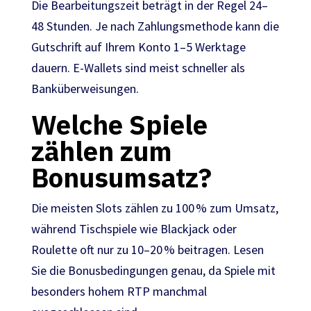
Die Bearbeitungszeit beträgt in der Regel 24–
48 Stunden. Je nach Zahlungsmethode kann die
Gutschrift auf Ihrem Konto 1–5 Werktage
dauern. E-Wallets sind meist schneller als
Banküberweisungen.
Welche Spiele
zählen zum
Bonusumsatz?
Die meisten Slots zählen zu 100 % zum Umsatz,
während Tischspiele wie Blackjack oder
Roulette oft nur zu 10–20 % beitragen. Lesen
Sie die Bonusbedingungen genau, da Spiele mit
besonders hohem RTP manchmal