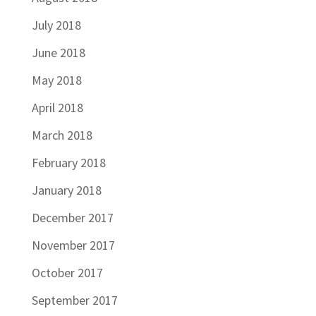
July 2018
June 2018
May 2018
April 2018
March 2018
February 2018
January 2018
December 2017
November 2017
October 2017
September 2017