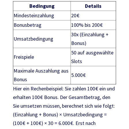
Bedingung
Details
Mindesteinzahlung
20 €
Bonusbetrag
100% bis 200 €
30x (Einzahlung +
Umsatzbedingung
Bonus)
50 auf ausgewählte
Freispiele
Slots
Maximale Auszahlung aus
5.000 €
Bonus
Hier ein Rechenbeispiel: Sie zahlen 100 € ein und
erhalten 100 € Bonus. Der Gesamtbetrag, den
Sie umsetzen müssen, berechnet sich wie folgt:
(Einzahlung + Bonus) × Umsatzbedingung =
(100 € + 100 €) × 30 = 6.000 €. Erst nach