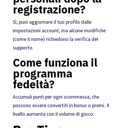
registrazione?
Sì, puoi aggiornare il tuo profilo dalle
impostazioni account, ma alcune modifiche
(come il nome) richiedono la verifica del
supporto.
Come funziona il
programma
fedeltà?
Accumuli punti per ogni scommessa, che
possono essere convertiti in bonus o premi. Il
livello aumenta con il volume di gioco.