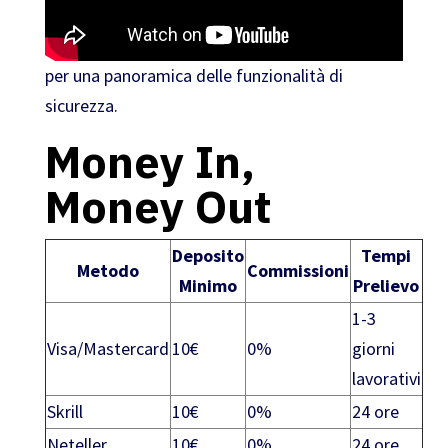
per una panoramica delle funzionalità di
sicurezza.
Money In,
Money Out
Deposito
Tempi
Metodo
Commissioni
Minimo
Prelievo
1-3
Visa/Mastercard
10€
0%
giorni
lavorativi
Skrill
10€
0%
24 ore
Neteller
10€
0%
24 ore