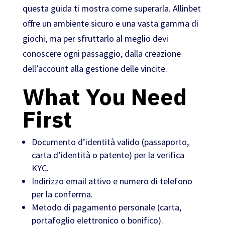
questa guida ti mostra come superarla. Allinbet
offre un ambiente sicuro e una vasta gamma di
giochi, ma per sfruttarlo al meglio devi
conoscere ogni passaggio, dalla creazione
dell’account alla gestione delle vincite.
What You Need
First
Documento d’identità valido (passaporto,
carta d’identità o patente) per la verifica
KYC.
Indirizzo email attivo e numero di telefono
per la conferma.
Metodo di pagamento personale (carta,
portafoglio elettronico o bonifico).