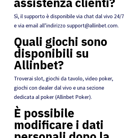
assistenza clienti?
Sì, il supporto è disponibile via chat dal vivo 24/7
e via email all’indirizzo support@allinbet.com.
Quali giochi sono
disponibili su
Allinbet?
Troverai slot, giochi da tavolo, video poker,
giochi con dealer dal vivo e una sezione
dedicata al poker (Allinbet Poker).
È possibile
modificare i dati
personali dopo la