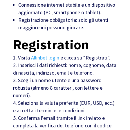
Connessione internet stabile e un dispositivo
aggiornato (PC, smartphone o tablet).
Registrazione obbligatoria: solo gli utenti
maggiorenni possono giocare.
Registration
Visita
Allinbet login
e clicca su “Registrati”.
Inserisci i dati richiesti: nome, cognome, data
di nascita, indirizzo, email e telefono.
Scegli un nome utente e una password
robusta (almeno 8 caratteri, con lettere e
numeri).
Seleziona la valuta preferita (EUR, USD, ecc.)
e accetta i termini e le condizioni.
Conferma l’email tramite il link inviato e
completa la verifica del telefono con il codice