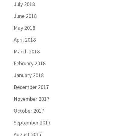
July 2018
June 2018
May 2018
April 2018
March 2018
February 2018
January 2018
December 2017
November 2017
October 2017
September 2017
August 2017