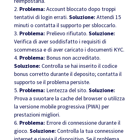
reimpostarla.
Problema:
Account bloccato dopo troppi
tentativi di login errati.
Soluzione:
Attendi 15
minuti o contatta il supporto per sbloccarlo.
Problema:
Prelievo rifiutato.
Soluzione:
Verifica di aver soddisfatto i requisiti di
scommessa e di aver caricato i documenti KYC.
Problema:
Bonus non accreditato.
Soluzione:
Controlla se hai inserito il codice
bonus corretto durante il deposito; contatta il
supporto se il problema persiste.
Problema:
Lentezza del sito.
Soluzione:
Prova a svuotare la cache del browser o utilizza
la versione mobile progressiva (PWA) per
prestazioni migliori.
Problema:
Errore di connessione durante il
gioco.
Soluzione:
Controlla la tua connessione
internet e riavvia il dispositivo. Se il problema