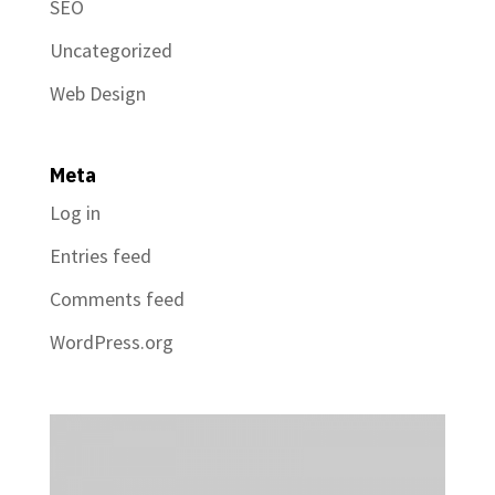
SEO
Uncategorized
Web Design
Meta
Log in
Entries feed
Comments feed
WordPress.org