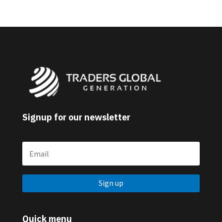
Signup for our newsletter
Sign up
Quick menu