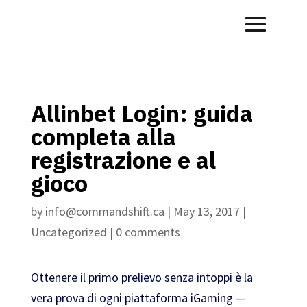
Allinbet Login: guida
completa alla
registrazione e al
gioco
by
info@commandshift.ca
|
May 13, 2017
|
Uncategorized
|
0 comments
Ottenere il primo prelievo senza intoppi è la
vera prova di ogni piattaforma iGaming —