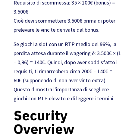
Requisito di scommessa: 35 × 100€ (bonus) =
3.500€
Cioè devi scommettere 3.500€ prima di poter
prelevare le vincite derivate dal bonus.
Se giochi a slot con un RTP medio del 96%, la
perdita attesa durante il wagering è: 3.500€ × (1
– 0,96) = 140€. Quindi, dopo aver soddisfatto i
requisiti, ti rimarrebbero circa 200€ – 140€ =
60€ (supponendo di non aver vinto extra).
Questo dimostra l’importanza di scegliere
giochi con RTP elevato e di leggere i termini.
Security
Overview