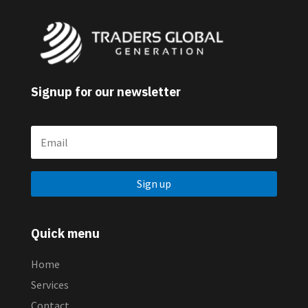
Signup for our newsletter
Sign up
Quick menu
Home
Services
Contact