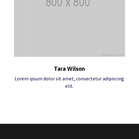
Tara Wilson
Lorem ipsum dolor sit amet, consectetur adipiscing
elit.