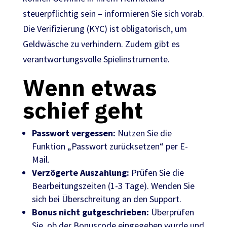
steuerpflichtig sein – informieren Sie sich vorab.
Die Verifizierung (KYC) ist obligatorisch, um
Geldwäsche zu verhindern. Zudem gibt es
verantwortungsvolle Spielinstrumente.
Wenn etwas
schief geht
Passwort vergessen:
Nutzen Sie die
Funktion „Passwort zurücksetzen“ per E-
Mail.
Verzögerte Auszahlung:
Prüfen Sie die
Bearbeitungszeiten (1-3 Tage). Wenden Sie
sich bei Überschreitung an den Support.
Bonus nicht gutgeschrieben:
Überprüfen
Sie, ob der Bonuscode eingegeben wurde und