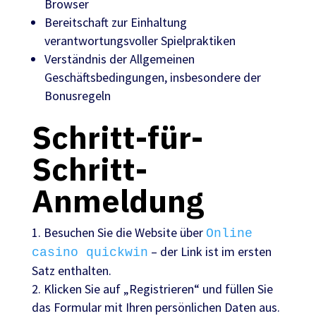
Browser
Bereitschaft zur Einhaltung
verantwortungsvoller Spielpraktiken
Verständnis der Allgemeinen
Geschäftsbedingungen, insbesondere der
Bonusregeln
Schritt-für-
Schritt-
Anmeldung
Besuchen Sie die Website über
Online
– der Link ist im ersten
casino quickwin
Satz enthalten.
Klicken Sie auf „Registrieren“ und füllen Sie
das Formular mit Ihren persönlichen Daten aus.