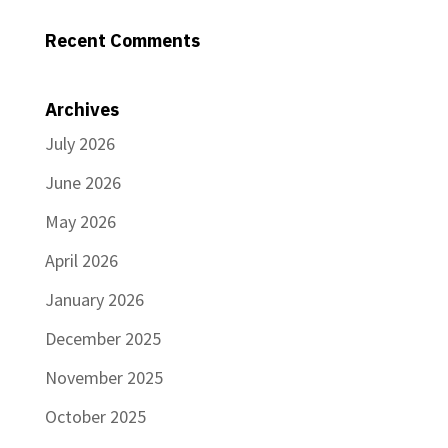
Recent Comments
Archives
July 2026
June 2026
May 2026
April 2026
January 2026
December 2025
November 2025
October 2025