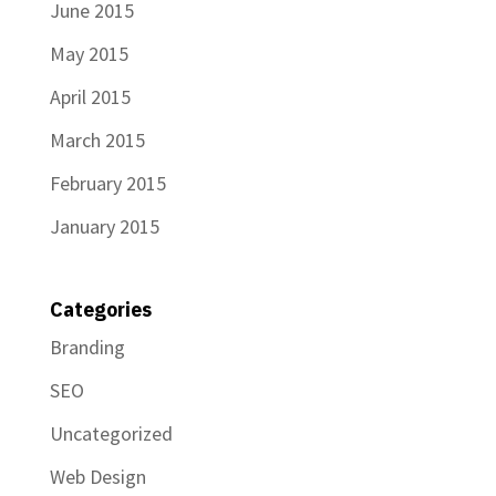
June 2015
May 2015
April 2015
March 2015
February 2015
January 2015
Categories
Branding
SEO
Uncategorized
Web Design