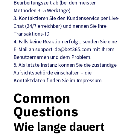
Bearbeitungszeit ab (bei den meisten
Methoden 3–5 Werktage).
Kontaktieren Sie den Kundenservice per Live-
Chat (24/7 erreichbar) und nennen Sie Ihre
Transaktions-ID.
Falls keine Reaktion erfolgt, senden Sie eine
E-Mail an support-de@bet365.com mit Ihrem
Benutzernamen und dem Problem.
Als letzte Instanz können Sie die zuständige
Aufsichtsbehörde einschalten – die
Kontaktdaten finden Sie im Impressum.
Common
Questions
Wie lange dauert