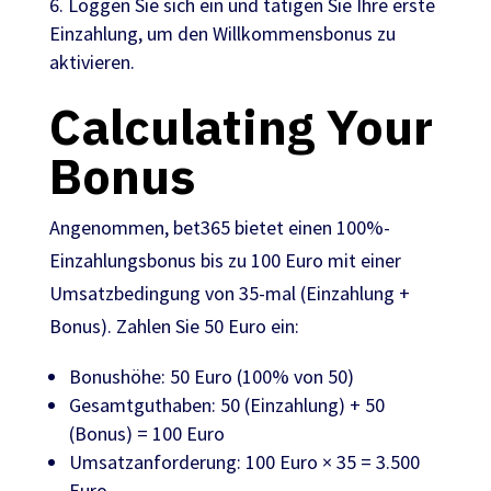
Loggen Sie sich ein und tätigen Sie Ihre erste
Einzahlung, um den Willkommensbonus zu
aktivieren.
Calculating Your
Bonus
Angenommen, bet365 bietet einen 100%-
Einzahlungsbonus bis zu 100 Euro mit einer
Umsatzbedingung von 35-mal (Einzahlung +
Bonus). Zahlen Sie 50 Euro ein:
Bonushöhe: 50 Euro (100% von 50)
Gesamtguthaben: 50 (Einzahlung) + 50
(Bonus) = 100 Euro
Umsatzanforderung: 100 Euro × 35 = 3.500
Euro