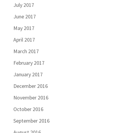
July 2017
June 2017
May 2017
April 2017
March 2017
February 2017
January 2017
December 2016
November 2016
October 2016
September 2016
August 2016