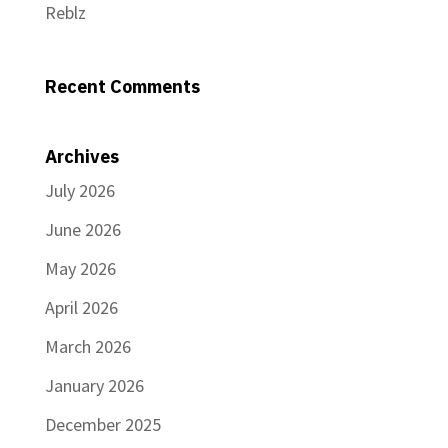
Reblz
Recent Comments
Archives
July 2026
June 2026
May 2026
April 2026
March 2026
January 2026
December 2025