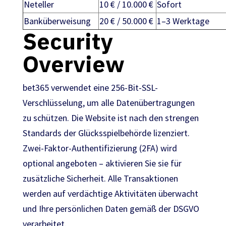
Neteller
10 € / 10.000 €
Sofort
Banküberweisung
20 € / 50.000 €
1–3 Werktage
Security
Overview
bet365 verwendet eine 256-Bit-SSL-
Verschlüsselung, um alle Datenübertragungen
zu schützen. Die Website ist nach den strengen
Standards der Glücksspielbehörde lizenziert.
Zwei-Faktor-Authentifizierung (2FA) wird
optional angeboten – aktivieren Sie sie für
zusätzliche Sicherheit. Alle Transaktionen
werden auf verdächtige Aktivitäten überwacht
und Ihre persönlichen Daten gemäß der DSGVO
verarbeitet.