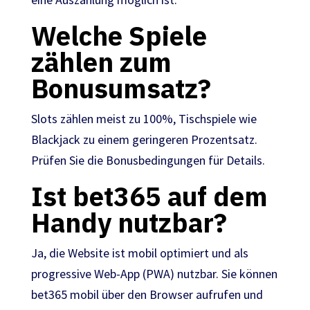
Welche Spiele
zählen zum
Bonusumsatz?
Slots zählen meist zu 100%, Tischspiele wie
Blackjack zu einem geringeren Prozentsatz.
Prüfen Sie die Bonusbedingungen für Details.
Ist bet365 auf dem
Handy nutzbar?
Ja, die Website ist mobil optimiert und als
progressive Web-App (PWA) nutzbar. Sie können
bet365 mobil über den Browser aufrufen und