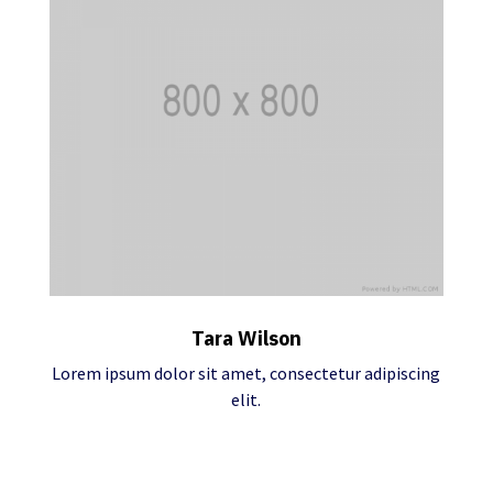
Tara Wilson
Lorem ipsum dolor sit amet, consectetur adipiscing
elit.