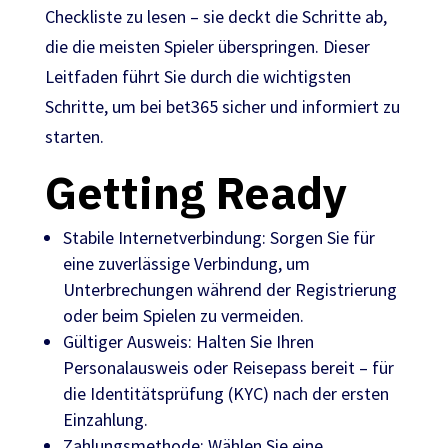
Checkliste zu lesen – sie deckt die Schritte ab,
die die meisten Spieler überspringen. Dieser
Leitfaden führt Sie durch die wichtigsten
Schritte, um bei bet365 sicher und informiert zu
starten.
Getting Ready
Stabile Internetverbindung: Sorgen Sie für
eine zuverlässige Verbindung, um
Unterbrechungen während der Registrierung
oder beim Spielen zu vermeiden.
Gültiger Ausweis: Halten Sie Ihren
Personalausweis oder Reisepass bereit – für
die Identitätsprüfung (KYC) nach der ersten
Einzahlung.
Zahlungsmethode: Wählen Sie eine