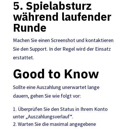
5. Spielabsturz
während laufender
Runde
Machen Sie einen Screenshot und kontaktieren
Sie den Support. In der Regel wird der Einsatz
erstattet.
Good to Know
Sollte eine Auszahlung unerwartet lange
dauern, gehen Sie wie folgt vor:
Überprüfen Sie den Status in Ihrem Konto
unter „Auszahlungsverlauf“.
Warten Sie die maximal angegebene