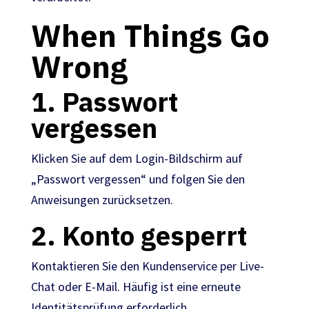
When Things Go
Wrong
1. Passwort
vergessen
Klicken Sie auf dem Login-Bildschirm auf
„Passwort vergessen“ und folgen Sie den
Anweisungen zurücksetzen.
2. Konto gesperrt
Kontaktieren Sie den Kundenservice per Live-
Chat oder E-Mail. Häufig ist eine erneute
Identitätsprüfung erforderlich.